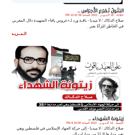
البَتُولُ تَقرَع الأَجرَاس ...
الثلاثاء , 18 أكـتـوبـر , 2022 الساعة 10:41:58 PM
صلاح الدكاك / لا ميديا - باقـة ورد لـ«عروس يافا» الشهيدة دلال المغربي
في الخَاطِرِ امْرَأةٌ بغير. .
الـمــزيـد
زيتونة الشهداء ...
الجمعة , 14 أكـتـوبـر , 2022 الساعة 8:19:09 PM
صلاح الدكاك / لا ميديا - إلى حركة الجهاد الإسلامي في فلسطين وهي
تعبر مدارها الـ35 من مدارات الن. .