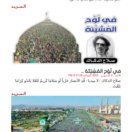
الـمــزيـد
في لَوْح المَشِيْئة ...
الأحد , 9 أكـتـوبـر , 2022 الساعة 9:27:08 PM
صلاح الدكاك / لا ميديا - قُدِ الأنصارَ حَرْباً أو سَلامَا كَريمٌ للعُلا يَحْدُو كِرَامَا
بَلَغْتَ. .
الـمــزيـد