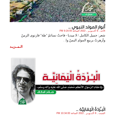
أنوار المولد النبوي ...
الأحد , 9 أكـتـوبـر , 2022 الساعة 9:24:55 PM
شعر: جميل الكامل / لا ميديا - فاحتْ نسائمُ "طهَ" فارتوى الزمنُ
وأزهرتْ بربيعِ المولدِ اليمنُ وا. .
الـمــزيـد
الْبـُرْدَةُ الْيَمَانِيَّة ...
السبت , 8 أكـتـوبـر , 2022 الساعة 10:34:00 PM