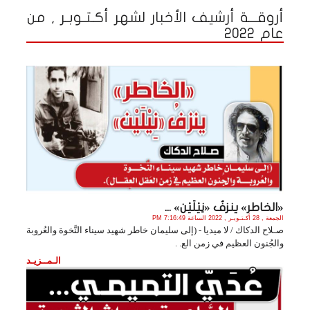
أروقـــة أرشيف الأخبار لشهر أكـتـوبـر , من
عام 2022
«الخاطر» ينزفُ «نِيْلَيْن» ...
الجمعة , 28 أكـتـوبـر , 2022 الساعة 7:16:49 PM
صـلاح الدكاك / لا ميديا - (إلى سليمان خاطر شهيد سيناء النَّخوة والعُروبة
والجُنون العظيم في زمن الع. .
الـمــزيـد