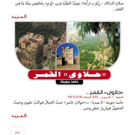
صلاح الدكاك - رِيْمٌ بِـ«رَاْمَا» يَصِيْدُ الصِّيْدَ فِـي «إِرَمِ» بِخَافِقِي مِنْهُ مَا فِي
الجَف. .
الـمــزيـد
«حلاوى» القمـر ...
الجمعة , 7 أكـتـوبـر , 2022 الساعة 9:15:56 PM
حامد جوينة / لا ميديا - بـ«خولانَ عامرَ» حيثُ الجبالُ قوالبُ حلوى وحيثُ
الحقولُ قواريرُ عطرٍ وحي. .
الـمــزيـد
>>