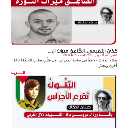
عُدَيّ التميمي...الصَّاعِق ميراث ال ...
الأثنين , 24 أكـتـوبـر , 2022 الساعة 8:44:20 PM
صلاح الدكاك - واقفاً في ساحة المِعراجِ... في صُلْبِ صليبِ الجُلجُلةْ نَزْلَةٌ
أُخْرَى ويجتازُ . .
الـمــزيـد