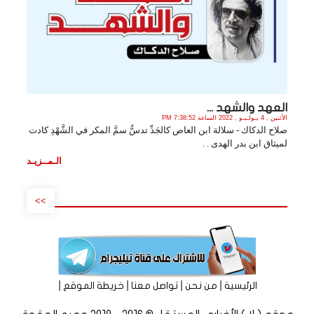
العهد والشهد ...
الأثنين , 4 يـولـيـو , 2022 الساعة 7:38:52 PM
صلاح الدكاك - سلالة ابن العاص كالجَدِّ تدسُّ سمَّ المكر في الشَّهْدِ كادت
لميثاق ابن بدر الهدى . .
الـمــزيـد
>>
|
|
|
|
الرئيسية
من نحن
تواصل معنا
خريطة الموقع