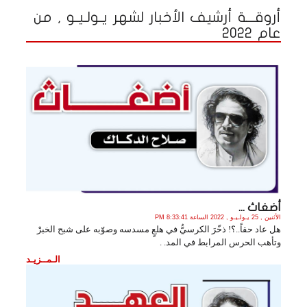
أروقـــة أرشيف الأخبار لشهر يـولـيـو , من
عام 2022
أضغاث ...
الأثنين , 25 يـولـيـو , 2022 الساعة 8:33:41 PM
هل عاد حقاً..؟! ذخّرَ الكرسيُّ في هلعٍ مسدسه وصوّبه على شبح الخبرْ
وتأهب الحرس المرابط في المد. .
الـمــزيـد