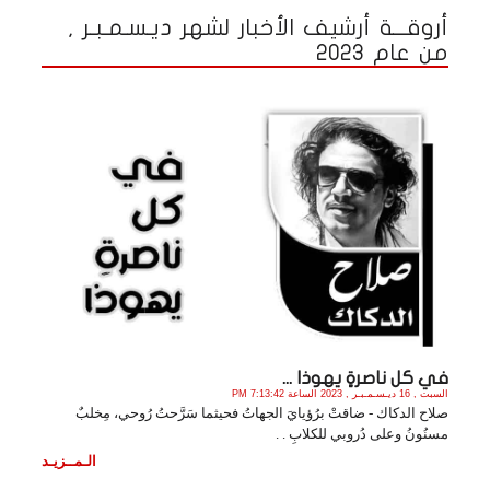
أروقـــة أرشيف الأخبار لشهر ديـسـمـبـر ,
من عام 2023
في كل ناصرةٍ يهوذا ...
السبت , 16 ديـسـمـبـر , 2023 الساعة 7:13:42 PM
صلاح الدكاك - ضاقتْ برُؤيايَ الجهاتُ فحيثما سَرَّحتُ رُوحي، مِخلبٌ
مسنُونُ وعلى دُروبي للكلابِ . .
الـمــزيـد