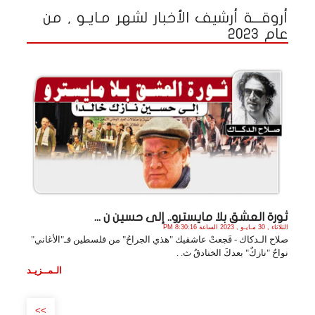
أروقـــة أرشيف الأخبار لشهر مـايـو , من
عام 2023
ثورة العشق بلا مايسترو.. إلى حسين ن ...
الثلاثاء , 30 مـايـو , 2023 الساعة 8:30:16 PM
صلاح الـدكاك - فَجعتْ عاشقيك "هذي الجراحُ" من فلسطين فـ"الأغاني"
نواحُ "نازكٌ" بعدكَ الخنادقُ ث. .
الـمــزيـد
>>