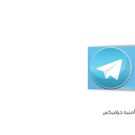
منية جرافيكس