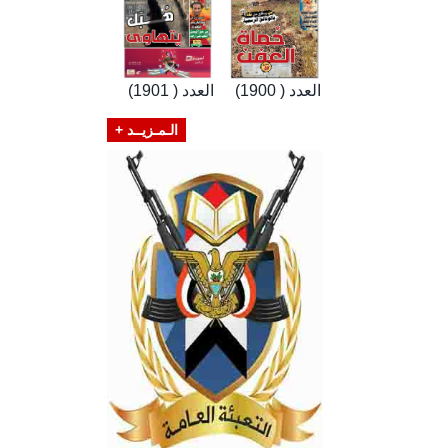
العدد ( 1900)
العدد ( 1901)
الـمـزيــد +