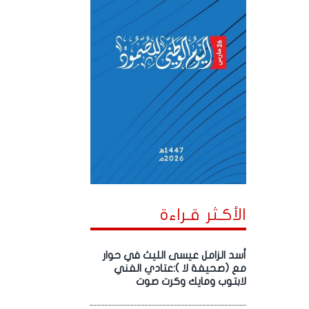
الأكـثر قـراءة
أسد الزامل عيسى الليث في حوار
مع (صحيفة لا ):عتادي الفني
لابتوب ومايك وكرت صوت