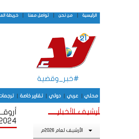
|
|
|
الرئيسية
من نحن
تواصل معنا
خريطة الم
#خبر_وقضية
|
|
|
|
محلي
عربي
دولي
تقارير خاصة
ترجمات
أرشيف الأخبار
أروقـ
2024
الأرشيف لعام 2026م