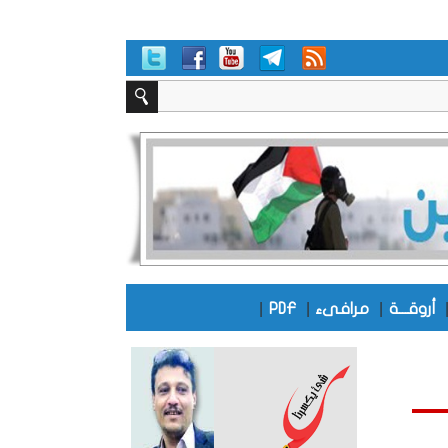
|
|
|
أروقـــة
مرافىء
PDF