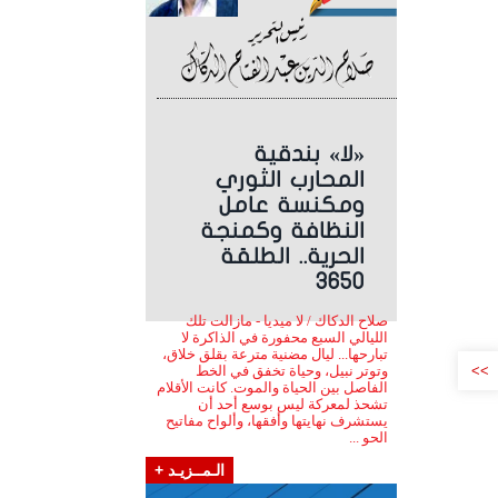
«لا» بندقية
المحارب الثوري
ومكنسة عامل
النظافة وكمنجة
الحرية.. الطلقة
3650
صلاح الدكاك / لا ميديا - مازالت تلك
الليالي السبع محفورة في الذاكرة لا
تبارحها... ليال مضنية مترعة بقلق خلاق،
>>
وتوتر نبيل، وحياة تخفق في الخط
الفاصل بين الحياة والموت. كانت الأقلام
تشحذ لمعركة ليس بوسع أحد أن
يستشرف نهايتها وأفقها، وألواح مفاتيح
الحو ...
الـمــزيـد +