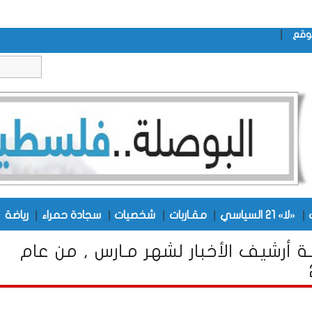
|
وقع
|
|
|
|
|
|
«لا» 21 السياسي
مقـاربات
شخصيات
سجادة حمراء
رياضة
ــة أرشيف الأخبار لشهر مـارس , من عام