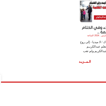
ء وفي الختام
ة ...
الأربعاء , 20 مـارس , 2024 الساعة
 / لا ميديا - إلى روح
علم عبدالكريـم
بدالكريم ولم تغب
الـمــزيـد