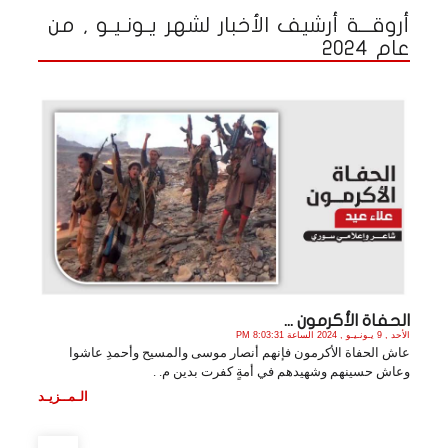
أروقـــة أرشيف الأخبار لشهر يـونـيـو , من
عام 2024
الحفاة الأكرمون ...
الأحد , 9 يـونـيـو , 2024 الساعة 8:03:31 PM
عاش الحفاة الأكرمون فإنهم أنصار موسى والمسيح وأحمدِ عاشوا
وعاش حسينهم وشهيدهم في أمةٍ كفرت بدين م. .
الـمــزيـد