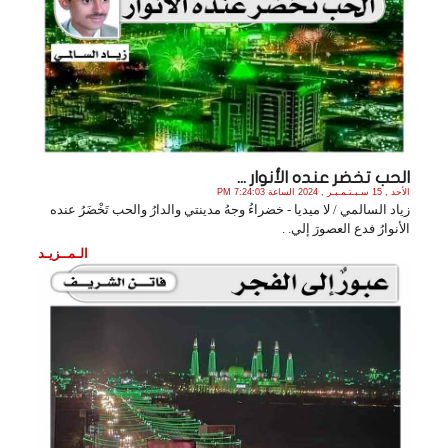
الحب تخضر عنده الأنوار ...
الأحد , 15 سـبـتـمـبـر , 2024 الساعة 7:24:03 PM
زياد السالمي / لا ميديا - خضراءُ وجهُ مدينتي والدارُ والحب تَخْضَرُ عنده
الأنوارُ فدع العصورَ إلي. .
الـمــزيـد