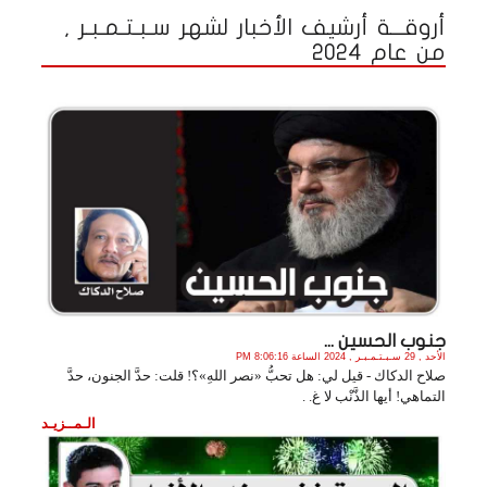
أروقـــة أرشيف الأخبار لشهر سـبـتـمـبـر ,
من عام 2024
جنوب الحسين ...
الأحد , 29 سـبـتـمـبـر , 2024 الساعة 8:06:16 PM
صلاح الدكاك - قيل لي: هل تحبُّ «نصر اللهِ»؟! قلت: حدَّ الجنون، حدَّ
التماهي! أيها الذَّنْب لا غ. .
الـمــزيـد