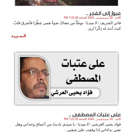
عبورٌ إلى الفجر ...
الأحد , 15 سـبـتـمـبـر , 2024 الساعة 7:22:38 PM
فاتن الشريف / لا ميديا - توضَّأَ من معناكَ ضوءٌ همى عِطْرَا فأشرقَ قلبٌ
كنتَ أنتَ له ذِكْرا تُرى . .
الـمــزيـد
على عتبات المصطفى ...
الأحد , 15 سـبـتـمـبـر , 2024 الساعة 7:21:35 PM
فؤاد يحيى العرشي / لا ميديا - يا سيدي ناديتُ من أعماق وجداني وهل
تغني نداءاتي إذا وقفت على شفتي. .