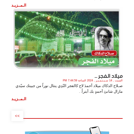
الـمــزيـد
ميلاد الفجر ...
السبت , 14 سـبـتـمـبـر , 2024 الساعة 7:44:59 PM
صـلاح الدكاك ميلاد أحمدَ لاح كالفجر النّدِي ينثال نوراً من جبينك سيّدي
مازال شانئ أحمدٍ بك أبتراً. .
الـمــزيـد
>>