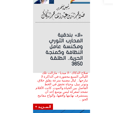
«لا» بندقية
المحارب الثوري
ومكنسة عامل
النظافة وكمنجة
الحرية.. الطلقة
3650
صلاح الدكاك / لا ميديا - مازالت تلك
الليالي السبع محفورة في الذاكرة لا
تبارحها... ليال مضنية مترعة بقلق خلاق،
وتوتر نبيل، وحياة تخفق في الخط
الفاصل بين الحياة والموت. كانت الأقلام
تشحذ لمعركة ليس بوسع أحد أن
يستشرف نهايتها وأفقها، وألواح مفاتيح
الحو ...
الـمــزيـد +