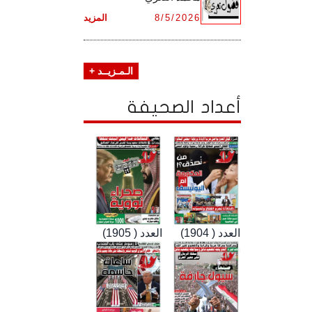
8/5/2026
المزيد
الـمـزيــد +
أعداد الصحيفة
العدد ( 1904)
العدد ( 1905)