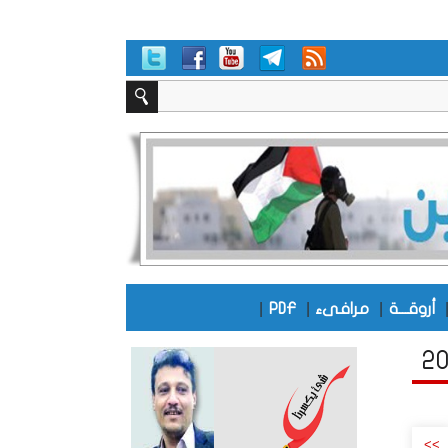
|
|
|
أروقـــة
مرافىء
PDF
>>