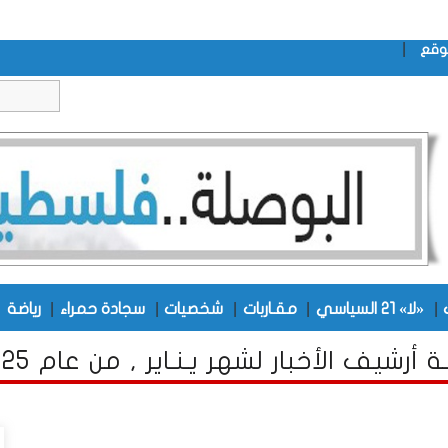
|
وقع
|
|
|
|
|
|
«لا» 21 السياسي
مقـاربات
شخصيات
سجادة حمراء
رياضة
ـة أرشيف الأخبار لشهر يـنـاير , من عام 2025