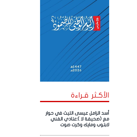
الأكـثر قـراءة
أسد الزامل عيسى الليث في حوار
مع (صحيفة لا ):عتادي الفني
لابتوب ومايك وكرت صوت