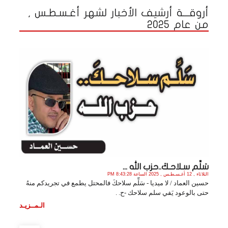
أروقـــة أرشيف الأخبار لشهر أغـسـطـس ,
من عام 2025
سَلِّم سـلاحـكَ..حزب الله ...
الثلاثاء , 12 أغـسـطـس , 2025 الساعة 8:43:28 PM
حسين العماد / لا ميديا - سَلِّم سلاحكَ فالمحتل يطمع في تجريدكم منهُ
حتى بالوعود يَفي سلم سلاحك -ح. .
الـمــزيـد