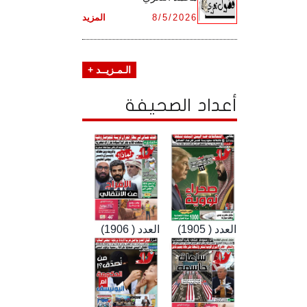
8/5/2026
المزيد
الـمـزيــد +
أعداد الصحيفة
العدد ( 1905)
العدد ( 1906)