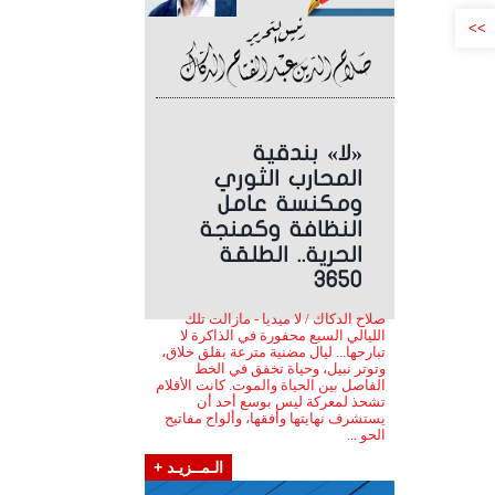
>>
«لا» بندقية
المحارب الثوري
ومكنسة عامل
النظافة وكمنجة
الحرية.. الطلقة
3650
صلاح الدكاك / لا ميديا - مازالت تلك
الليالي السبع محفورة في الذاكرة لا
تبارحها... ليال مضنية مترعة بقلق خلاق،
وتوتر نبيل، وحياة تخفق في الخط
الفاصل بين الحياة والموت. كانت الأقلام
تشحذ لمعركة ليس بوسع أحد أن
يستشرف نهايتها وأفقها، وألواح مفاتيح
الحو ...
الـمــزيـد +