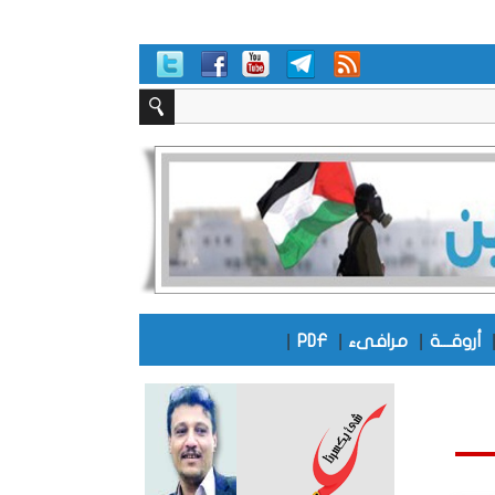
|
|
|
أروقـــة
مرافىء
PDF