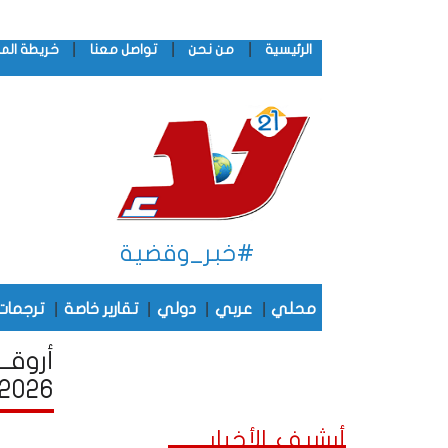
|
|
|
الرئيسية
من نحن
تواصل معنا
خريطة الم
#خبر_وقضية
|
|
|
|
محلي
عربي
دولي
تقارير خاصة
ترجمات
أروقــ
2026
أرشيف الأخبار