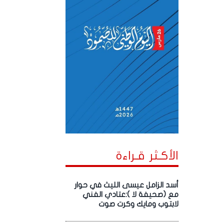
الأكـثر قـراءة
أسد الزامل عيسى الليث في حوار
مع (صحيفة لا ):عتادي الفني
لابتوب ومايك وكرت صوت