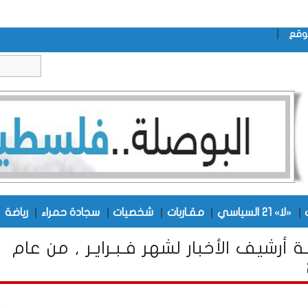
|
وقع
|
|
|
|
|
|
«لا» 21 السياسي
مقـاربات
شخصيات
سجادة حمراء
رياضة
ـة أرشيف الأخبار لشهر فـبـرايـر , من عام