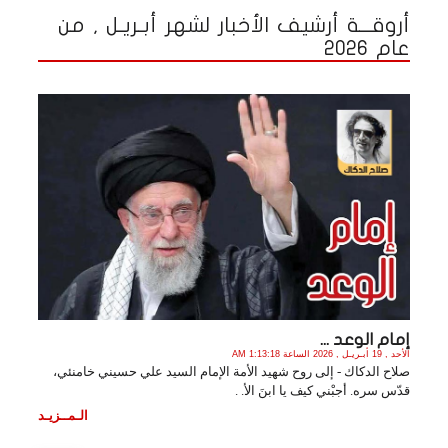
أروقـــة أرشيف الأخبار لشهر أبـريـل , من
عام 2026
إمام الوعد ...
الأحد , 19 أبـريـل , 2026 الساعة 1:13:18 AM
صلاح الدكاك - إلى روح شهيد الأمة الإمام السيد علي حسيني خامنئي،
قدّس سره. أجبْني كيف يا ابنَ الأ. .
الـمــزيـد