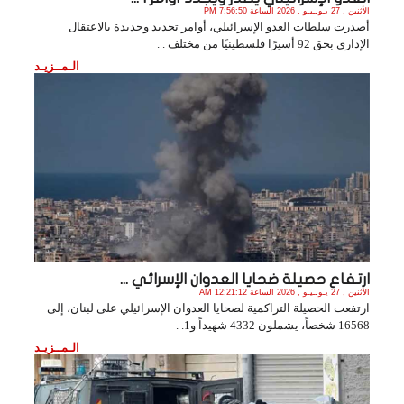
الأثنين , 27 يـولـيـو , 2026 الساعة 7:56:50 PM
أصدرت سلطات العدو الإسرائيلي، أوامر تجديد وجديدة بالاعتقال
الإداري بحق 92 أسيرًا فلسطينيًا من مختلف . .
الـمــزيـد
ارتفاع حصيلة ضحايا العدوان الإسرائي ...
الأثنين , 27 يـولـيـو , 2026 الساعة 12:21:12 AM
ارتفعت الحصيلة التراكمية لضحايا العدوان الإسرائيلي على لبنان، إلى
16568 شخصاً، يشملون 4332 شهيداً و1. .
الـمــزيـد