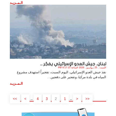
الـمــزيـد
لبنان.. جيش العدو الإسرائيلي يفجّر ...
السبت , 25 يـولـيـو , 2026 الساعة 9:17:15 PM
نفذ جيش العدو الإسرائيلي، اليوم السبت، تفجيراً استهدف مشروع
المياه في بلدة مركبا، وتفجير على دفعتين . .
الـمــزيـد
..
..
>>
>
4
3
2
1
<
<<