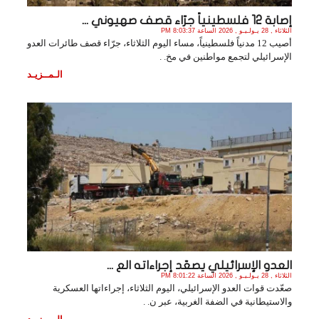
إصابة 12 فلسطينياً جرّاء قصف صهيوني ...
الثلاثاء , 28 يـولـيـو , 2026 الساعة 8:03:37 PM
أصيب 12 مدنياً فلسطينياً، مساء اليوم الثلاثاء، جرّاء قصف طائرات العدو
الإسرائيلي لتجمع مواطنين في مخ. .
الـمــزيـد
العدو الإسرائيلي يصعّد إجراءاته الع ...
الثلاثاء , 28 يـولـيـو , 2026 الساعة 8:01:22 PM
صعّدت قوات العدو الإسرائيلي، اليوم الثلاثاء، إجراءاتها العسكرية
والاستيطانية في الضفة الغربية، عبر ن. .