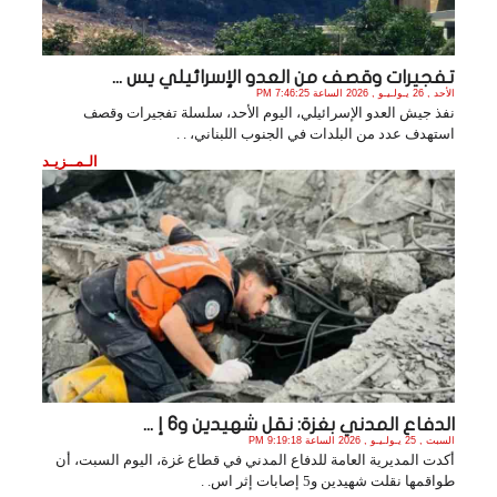
تفجيرات وقصف من العدو الإسرائيلي يس ...
الأحد , 26 يـولـيـو , 2026 الساعة 7:46:25 PM
نفذ جيش العدو الإسرائيلي، اليوم الأحد، سلسلة تفجيرات وقصف
استهدف عدد من البلدات في الجنوب اللبناني، . .
الـمــزيـد
الدفاع المدني بغزة: نقل شهيدين و6 إ ...
السبت , 25 يـولـيـو , 2026 الساعة 9:19:18 PM
أكدت المديرية العامة للدفاع المدني في قطاع غزة، اليوم السبت، أن
طواقمها نقلت شهيدين و5 إصابات إثر اس. .