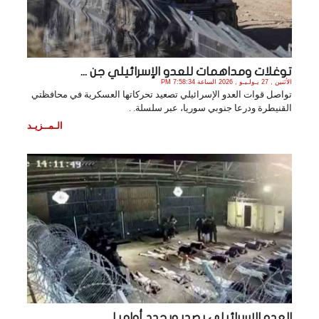
توغلات ومداهمات للعدو الإسرائيلي جن ...
الأثنين , 27 يـولـيـو , 2026 الساعة 7:58:34 PM
تواصل قوات العدو الإسرائيلي تصعيد تحركاتها العسكرية في محافظتي
القنيطرة ودرعا جنوبي سوريا، عبر سلسلة. .
الـمــزيـد
العدو الإسرائيلي يصدر ويجدد أوامر ا ...