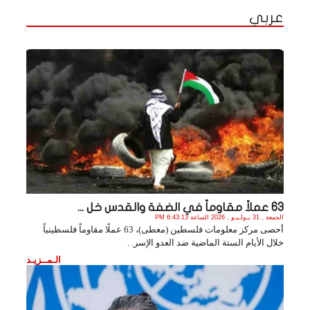
عربي
63 عملاً مقاوماً في الضفة والقدس خل ...
الجمعة , 31 يـولـيـو , 2026 الساعة 6:43:13 PM
أحصى مركز معلومات فلسطين (معطى)، 63 عملًا مقاوماً فلسطينياً
خلال الأيام الستة الماضية ضد العدو الإسر. .
الـمــزيـد