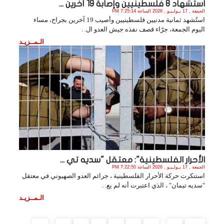
استشهاد 8 فلسطينيين وإصابة 19 آخرين ...
الجمعة , 17 يـولـيـو , 2026 الساعة 7:25:14 PM
استُشهد ثمانية مدنيين فلسطينيين وأصيب 19 آخرين بجراح، مساء
اليوم الجمعة، جرّاء قصف نفذه جيش العدو ال. .
الـمــزيـد
الأحرار الفلسطينية": معتقل "سديه تي ...
الجمعة , 17 يـولـيـو , 2026 الساعة 7:22:50 PM
استنكرت حركة الأحرار الفلسطينية ، جرائم العدو الصهيوني في معتقل
"سديه تيمان" ، الذي اعتبرت أنه لم يع. .
الـمــزيـد