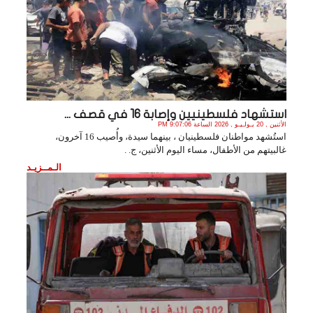
استشهاد فلسطينيين وإصابة 16 في قصف ...
الأثنين , 20 يـولـيـو , 2026 الساعة 9:07:06 PM
استُشهد مواطنان فلسطينيان ، بينهما سيدة، وأُصيب 16 آخرون،
غالبيتهم من الأطفال، مساء اليوم الأثنين، ج. .
الـمــزيـد