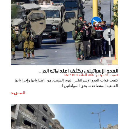
العدو الإسرائيلي يكثف اعتداءاته الم ...
السبت , 18 يـولـيـو , 2026 الساعة 7:49:19 PM
كثفت قوات العدو الإسرائيلي، اليوم السبت، من اعتداءاتها وإجراءاتها
القمعية المتصاعدة، بحق المواطنين ا. .
الـمــزيـد