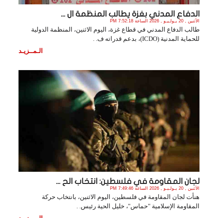
الدفاع المدني بغزة يطالب المنظمة ال ...
الأثنين , 20 يـولـيـو , 2026 الساعة 7:52:18 PM
طالب الدفاع المدني في قطاع غزة، اليوم الاثنين، المنظمة الدولية
للحماية المدنية (ICDO)، بدعم قدراته ف. .
الـمــزيـد
لجان المقاومة في فلسطين: انتخاب الح ...
الأثنين , 20 يـولـيـو , 2026 الساعة 7:49:46 PM
هنأت لجان المقاومة في فلسطين، اليوم الاثنين، بانتخاب حركة
المقاومة الإسلامية "حماس"، خليل الحية رئيس. .