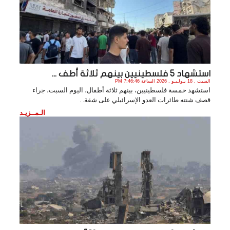
استشهاد 5 فلسطينيين بينهم ثلاثة أطف ...
السبت , 18 يـولـيـو , 2026 الساعة 7:46:46 PM
استشهد خمسة فلسطينيين، بينهم ثلاثة أطفال، اليوم السبت، جراء
قصف شنته طائرات العدو الإسرائيلي على شقة. .
الـمــزيـد