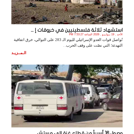
استشهاد ثلاثة فلسطينيين في خروقات إ ...
الأحد , 19 يـولـيـو , 2026 الساعة 7:53:27 PM
تُواصل قوات العدو الإسرائيلي لليوم الـ 283 على التوالي، خرق اتفاقية
التهدئة؛ التي نصّت على وقف الحرب. .
الـمــزيـد
وصول 16 أسيراً من قطاع غزة إلى مستش ...