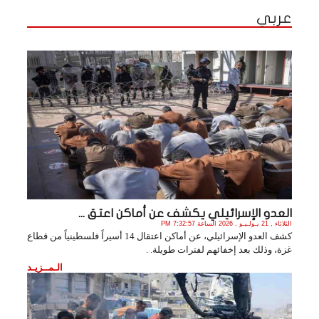
عربي
العدو الإسرائيلي يكشف عن أماكن اعتق ...
الثلاثاء , 21 يـولـيـو , 2026 الساعة 7:32:57 PM
كشف العدو الإسرائيلي، عن أماكن اعتقال 14 أسيراً فلسطينياً من قطاع
غزة، وذلك بعد إخفائهم لفترات طويلة. .
الـمــزيـد