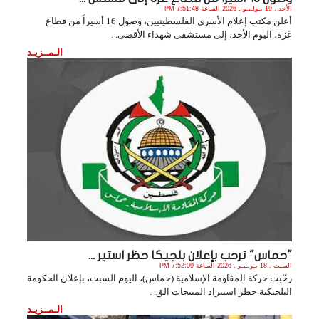
الأحد , 19 يـولـيـو , 2026 الساعة 7:51:48 PM
أعلن مكتب إعلام الأسرى الفلسطينيين، وصول 16 أسيراً من قطاع
غزة، اليوم الأحد، إلى مستشفى شهداء الأقصى. .
الـمــزيـد
"حماس" ترحب بإعلان بلجيكا حظر استير ...
السبت , 18 يـولـيـو , 2026 الساعة 7:52:09 PM
رحّبت حركة المقاومة الإسلامية (حماس)، اليوم السبت، بإعلان الحكومة
البلجيكية حظر استيراد المنتجات الق. .
الـمــزيـد