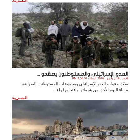
الـمــزيـد
العدو الإسرائيلي والمستوطنون يصعّدو ...
الأحد , 19 يـولـيـو , 2026 الساعة 7:56:02 PM
صعّدت قوات العدو الإسرائيلي ومجموعات المستوطنين الصهاينة،
مساء اليوم الأحد، من هجماتها واقتحامها واع. .
الـمــزيـد