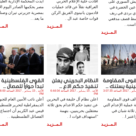
أفادت خلية الإعلام الحربي
أيدت المحكمة الإدارية العلي
يش السوري على
العراقية نقلاً عن قائد عمليات
مصر بحكمها الصادر اليوم الإ
 عين الخضرة في
قادمون يانينوى الفريق الركن
بمصرية جزيرتي تيران وصناف
ي بردى في ريف
قوات خاصة عبد ال. .
ما يعد . .
ط قصف مدفعي
ست. .
الـمــزيـد
الـمــ
الـمــزيـد
قوى المقاومة
النظام البحريني يعلن
القوى الفلسطينية
ية يستنك ...
تنفيذ حكم الاع ...
تبدأ حواراً للمصال ...
الأثنين , 16 يـنـاير , 2017 الساعة 3:07:35
الأحد , 15 يـنـاير , 2017 الساعة 6:44:04
الأحد , 15 يـنـاير , 017
PM
PM
لف قوى المقاومة
اعلن نظام آل خليفة في البحرين
أعلن نائب الأمين العام للجبه
 عملية الإعدام التي
عن تنفيذ حكم الاعدام بحق ثلاثة
الديمقراطية لتحرير فلسطي
ثلاثة شبان في
معتقلين بحرينيين، بتهمة
قيس عبد الكريم أن اجتماع
عتبر ا. .
"استهداف قوات ا. .
الفصائل الفلسطينية . .
الـمــزيـد
الـمــزيـد
الـمــ