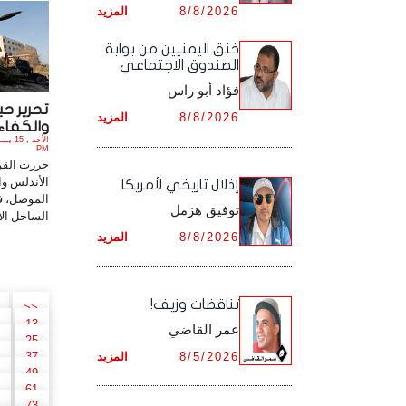
8/8/2026
المزيد
أرشيف شهر ديـسـمـبـر ,
أرشيف شهر نـوفـمـبـر ,
خنق اليمنيين من بوابة
الصندوق الاجتماعي
أرشيف شهر ديـسـمـبـر ,
فؤاد أبو راس
تحرير ح
8/8/2026
المزيد
والكفاءات
PM
حررت القو
الأندلس وا
إذلال تاريخي لأمريكا
توفيق هزمل
الساحل الأ
8/8/2026
المزيد
تناقضات وزيف!
<<
13
عمر القاضي
25
8/5/2026
المزيد
37
49
61
73