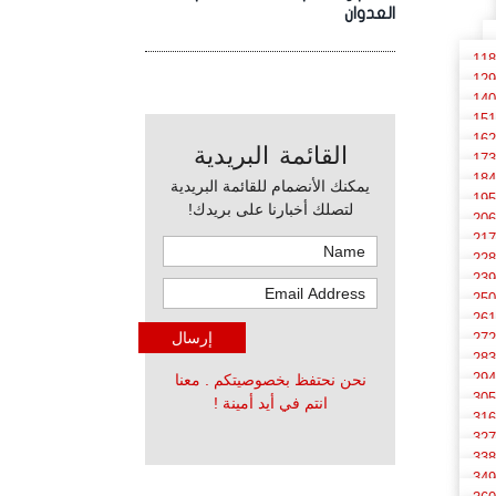
العدوان
118
129
140
151
162
القائمة البريدية
173
184
يمكنك الأنضمام للقائمة البريدية
195
لتصلك أخبارنا على بريدك!
206
217
228
239
250
261
272
283
294
نحن نحتفظ بخصوصيتكم . معنا
305
انتم في أيد أمينة !
316
327
338
349