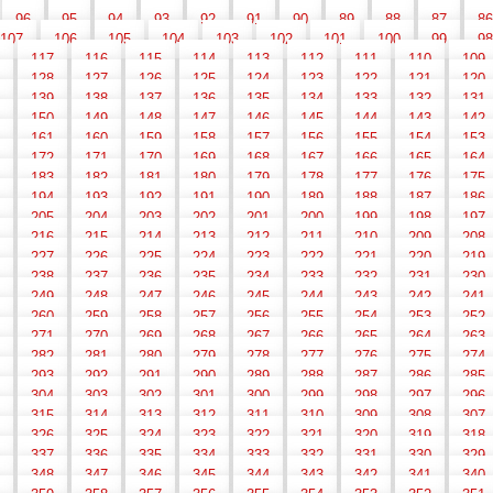
96
95
94
93
92
91
90
89
88
87
86
107
106
105
104
103
102
101
100
99
98
117
116
115
114
113
112
111
110
109
128
127
126
125
124
123
122
121
120
139
138
137
136
135
134
133
132
131
150
149
148
147
146
145
144
143
142
161
160
159
158
157
156
155
154
153
172
171
170
169
168
167
166
165
164
183
182
181
180
179
178
177
176
175
194
193
192
191
190
189
188
187
186
205
204
203
202
201
200
199
198
197
216
215
214
213
212
211
210
209
208
227
226
225
224
223
222
221
220
219
238
237
236
235
234
233
232
231
230
249
248
247
246
245
244
243
242
241
260
259
258
257
256
255
254
253
252
271
270
269
268
267
266
265
264
263
282
281
280
279
278
277
276
275
274
293
292
291
290
289
288
287
286
285
304
303
302
301
300
299
298
297
296
315
314
313
312
311
310
309
308
307
326
325
324
323
322
321
320
319
318
337
336
335
334
333
332
331
330
329
348
347
346
345
344
343
342
341
340