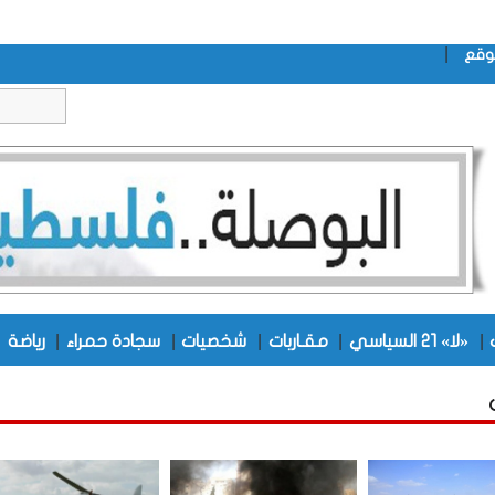
|
وقع
|
|
|
|
|
|
«لا» 21 السياسي
مقـاربات
شخصيات
سجادة حمراء
رياضة