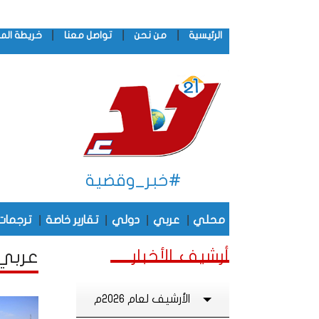
|
|
|
الرئيسية
من نحن
تواصل معنا
خريطة الم
#خبر_وقضية
|
|
|
|
محلي
عربي
دولي
تقارير خاصة
ترجمات
أرشيف الأخبار
عربي
الأرشيف لعام 2026م