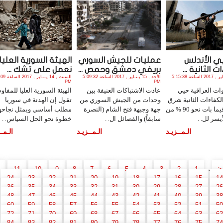
يي الأندلس
عمليات للجيش السوري
الهيئة السورية العليا:
 الثانية ...
بريفي دمشق وحمص ...
نعمل على تشك ...
الأحد , 15 يـنـاير , 2017 الساعة 5:15:38
الأحد , 15 يـنـاير , 2017 الساعة 5:09:32
السبت , 14 يـنـ
PM
PM
ات العراقية حيي
عادت الاشتباكات العنيفة بين
الهيئة السورية العليا للمفا
لكفاءات الثانية شرق
وحدات من الجيش السوري من
تقول إن الهدنة في سوريا
الموصل، فيما بات نحو 90 % من
جهة وجبهة فتح الشام (النصرة
مطلب أساسي ويمثل نجاحه
يسر لل. .
سابقاً) والفصائل ال. .
خطوة نحو الحل السياس. .
الـمــزيـد
الـمــزيـد
الـمــ
..
11
10
9
8
7
6
5
4
3
2
1
<
24
23
22
21
20
19
18
17
16
15
14
36
35
34
33
32
31
30
29
28
27
26
48
47
46
45
44
43
42
41
40
39
38
60
59
58
57
56
55
54
53
52
51
50
72
71
70
69
68
67
66
65
64
63
62
84
83
82
81
80
79
78
77
76
75
74