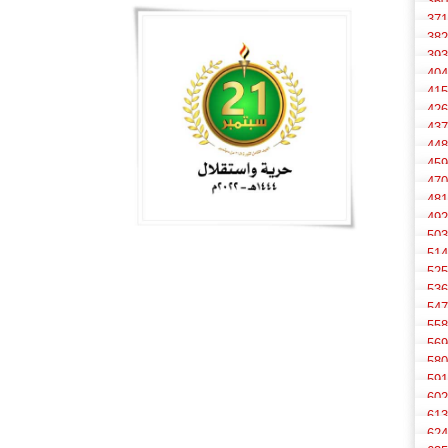
360
371
382
393
404
415
426
437
448
459
470
481
492
503
514
525
536
547
558
569
580
591
602
613
624