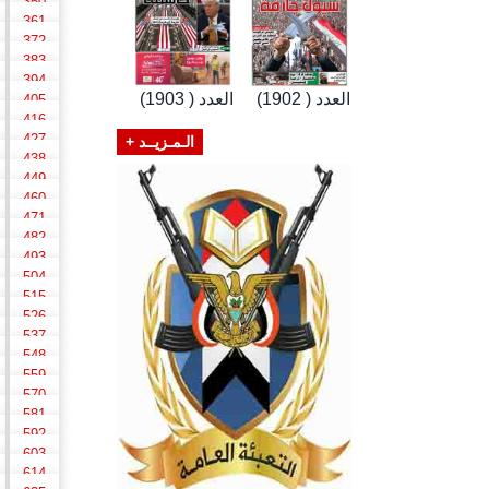
350
361
372
383
394
العدد ( 1902)
العدد ( 1903)
405
416
427
الـمـزيــد +
438
449
460
471
482
493
504
515
526
537
548
559
570
581
592
603
614