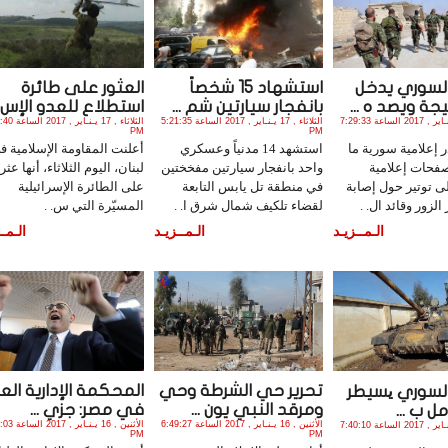
لسوري يدخل
استشهاد 15 شخصاً
العثور على طائرة
جة ويصد ه ...
بانفجار سيارتين شم ...
استطلاع للعدو الإس ..
الثلاثاء , 17 يـنـاير , 2017 الساعة 7:29:33
الثلاثاء , 17 يـنـاير , 2017 الساعة 5:21:35
الثلاثاء , 17 يـنـا
PM
PM
إعلامية سورية ما
استشهد 14 مدنياً وعسكري
أعلنت المقاومة الإسلامية ف
فحات إعلامية
واحد بانفجار سيارتين مفخختين
لبنان، اليوم الثلاثاء، أنها عث
ى توتير حول إصابة
في منطقة تل يابس التابعة
على الطائرة الإسرائيلية
لزور وقائد ال. .
لقضاء تلكيف شمال شرق ا. .
المسيّرة التي س. .
الـمــزيـد
الـمــزيـد
الـمــ
تحرير حي الشرطة وحي
المحكمة الإدارية العل
لسوري یسيطر
ومرقد النبي يون ...
في مصر: جزي ...
 ب ...
الأثنين , 16 يـنـاير , 2017 الساعة 6:49:27
الأثنين , 16 يـنـاي
الأثنين , 16 يـنـاير , 2017 الساعة 7:40:10
PM
PM