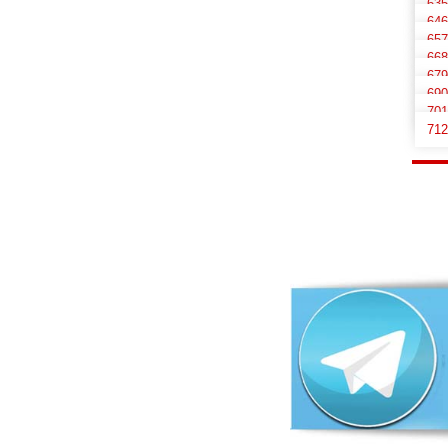
635
646
657
668
679
690
701
712