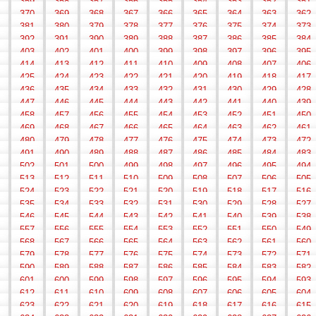
359
358
357
356
355
354
353
352
351
370
369
368
367
366
365
364
363
362
381
380
379
378
377
376
375
374
373
392
391
390
389
388
387
386
385
384
403
402
401
400
399
398
397
396
395
414
413
412
411
410
409
408
407
406
425
424
423
422
421
420
419
418
417
436
435
434
433
432
431
430
429
428
447
446
445
444
443
442
441
440
439
458
457
456
455
454
453
452
451
450
469
468
467
466
465
464
463
462
461
480
479
478
477
476
475
474
473
472
491
490
489
488
487
486
485
484
483
502
501
500
499
498
497
496
495
494
513
512
511
510
509
508
507
506
505
524
523
522
521
520
519
518
517
516
535
534
533
532
531
530
529
528
527
546
545
544
543
542
541
540
539
538
557
556
555
554
553
552
551
550
549
568
567
566
565
564
563
562
561
560
579
578
577
576
575
574
573
572
571
590
589
588
587
586
585
584
583
582
601
600
599
598
597
596
595
594
593
612
611
610
609
608
607
606
605
604
623
622
621
620
619
618
617
616
615