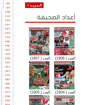
85
الـمـزيــد +
97
108
أعداد الصحيفة
119
130
141
152
163
174
185
196
207
218
العدد ( 1906)
العدد ( 1907)
229
240
251
262
273
284
295
306
العدد ( 1904)
العدد ( 1905)
317
328
339