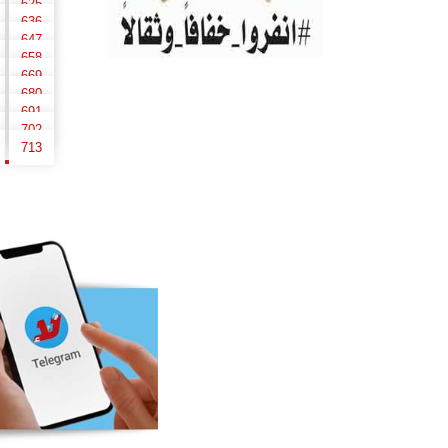
625
636
647
658
669
680
691
702
713