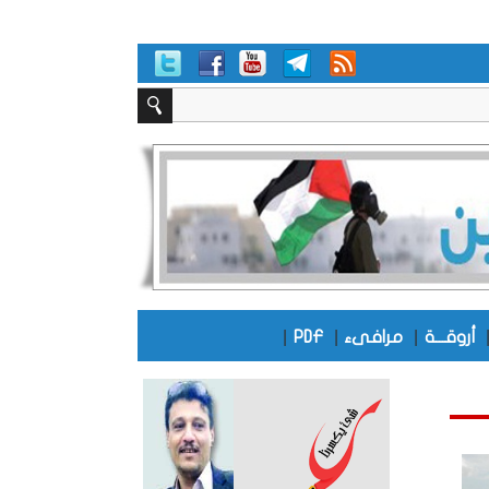
|
|
|
أروقـــة
مرافىء
PDF