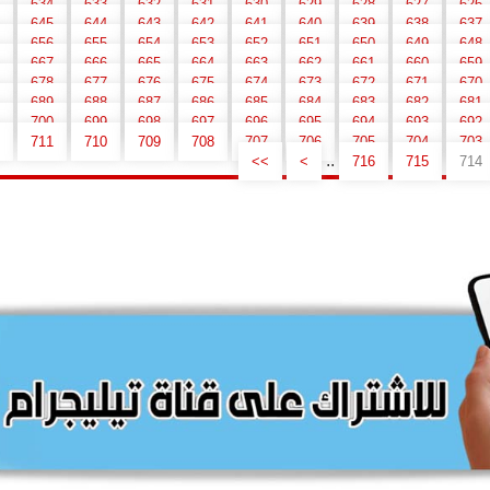
634
633
632
631
630
629
628
627
626
645
644
643
642
641
640
639
638
637
656
655
654
653
652
651
650
649
648
667
666
665
664
663
662
661
660
659
678
677
676
675
674
673
672
671
670
689
688
687
686
685
684
683
682
681
700
699
698
697
696
695
694
693
692
711
710
709
708
707
706
705
704
703
..
>>
>
716
715
714