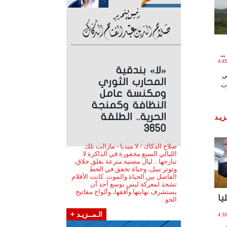
.
ير , 2017 الساعة 4:45:40
«لا» بندقية
ي
المحارب الثوري
رت
ومكنسة عامل
النظافة وكمنجة
الحرية.. الطلقة
زيـد
3650
صلاح الدكاك / لا ميديا - مازالت تلك
الليالي السبع محفورة في الذاكرة لا
تبارحها... ليال مضنية مترعة بقلق خلاق،
وتوتر نبيل، وحياة تخفق في الخط
الفاصل بين الحياة والموت. كانت الأقلام
تشحذ لمعركة ليس بوسع أحد أن
يستشرف نهايتها وأفقها، وألواح مفاتيح
يا
الحو ...
الـمــزيـد +
ر , 2017 الساعة 4:33:03