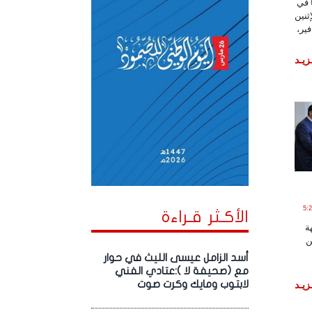
ا في
ثنين
ير،
زيـد
2 الساعة 5:26:00
الأكـثر قـراءة
ة
ن
أسد الزامل عيسى الليث في حوار
مع (صحيفة لا ):عتادي الفني
لابتوب ومايك وكرت صوت
زيـد