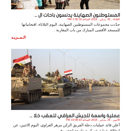
المستوطنون الصهاينة يدنسون باحات ال ...
الثلاثاء , 30 يـنـاير , 2018 الساعة 3:36:16 PM
جدّدت مجموعات المستوطنين الصهاينة، اليوم الثلاثاء، اقتحاماتها
للمسجد الأقصى المبارك من باب المغاربة . .
الـمــزيـد
عملية واسعة للجيش العراقي لتعقب خلا ...
الأثنين , 29 يـنـاير , 2018 الساعة 10:08:43 PM
أعلن قائد عمليات دجلة الفريق الركن مزهر العزاوي، اليوم الاثنين، عن
انطلاق عملية عسكرية واسعة لتعقب خ. .