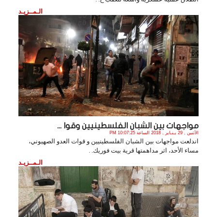
الـمــزيـد
مواجهات بين الشبان الفلسطينيين وقوا ...
الأثنين , 29 يـنـاير , 2018 الساعة 10:07:25 PM
اندلعت مواجهات بين الشبان الفلسطينيين و قوات العدو الصهيوني،
مساء الأحد، اثر مداهمتها قرية بيت فوريك. .
الـمــزيـد