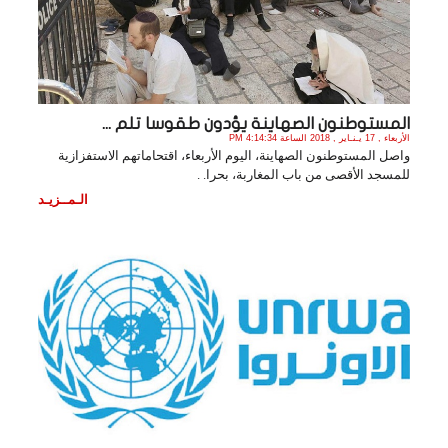
المستوطنون الصهاينة يؤدون طقوسا تلم ...
الأربعاء , 17 يـنـاير , 2018 الساعة 4:14:34 PM
واصل المستوطنون الصهاينة، اليوم الأربعاء، اقتحاماتهم الاستفزازية
للمسجد الأقصى من باب المغاربة، بحرا. .
الـمــزيـد