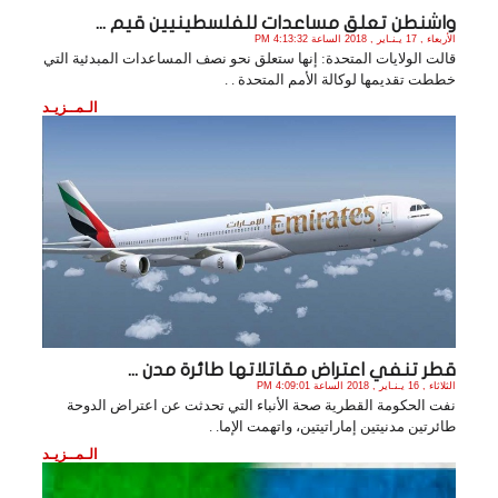
واشنطن تعلق مساعدات للفلسطينيين قيم ...
الأربعاء , 17 يـنـاير , 2018 الساعة 4:13:32 PM
قالت الولايات المتحدة: إنها ستعلق نحو نصف المساعدات المبدئية التي
خططت تقديمها لوكالة الأمم المتحدة . .
الـمــزيـد
قطر تنفي اعتراض مقاتلاتها طائرة مدن ...
الثلاثاء , 16 يـنـاير , 2018 الساعة 4:09:01 PM
نفت الحكومة القطرية صحة الأنباء التي تحدثت عن اعتراض الدوحة
طائرتين مدنيتين إماراتيتين، واتهمت الإما. .
الـمــزيـد