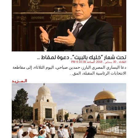
تحت شعار "خليك بالبيت".. دعوة لمقاط ...
الثلاثاء , 30 يـنـاير , 2018 الساعة 6:10:39 PM
دعا اليساري المصري البارز، حمدين صباحي، اليوم الثلاثاء، إلى مقاطعة
الانتخابات الرئاسية المقبلة، المق. .
الـمــزيـد