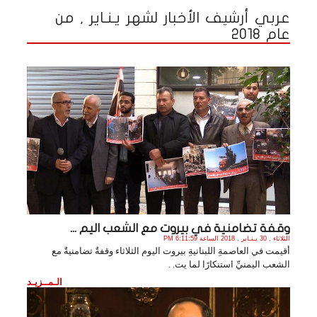
عربي أرشيف الأخبار لشهر يـنـاير , من
عام 2018
وقفة تضامنية في بيروت مع الشعب اليم ...
الثلاثاء , 30 يـنـاير , 2018 الساعة 6:11:59 PM
أقيمت في العاصمةِ اللبنانيةِ بيروت اليوم الثلاثاء وقفةٌ تضامنيةٌ مع
الشعب اليمنيِّ استنكارًا لما يت. .
الـمــزيـد