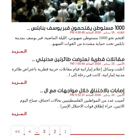
1000 مستوطن يقتحمون قبر يوسف بنابلس ...
الثلاثاء , 16 يـنـاير , 2018 الساعة 4:06:48 PM
اقتحم نحو 1000 مستوطن صهيوني، الليلة الماضية، قبر يوسف بمدينة
نابلس تحت حماية مشددة من القوات الصهيو. .
الـمــزيـد
مقاتلات قطرية تعترضت طائرتين مدنيتي ...
الأثنين , 15 يـنـاير , 2018 الساعة 7:00:44 PM
أعلنت وسائل إعلام إماراتية قيام مقاتلات حربية قطرية باعتراض طائرة
مدنية إماراتية، كانت في رحلة إلى ا. .
الـمــزيـد
إصابات بالاختناق خلال مواجهات مع ال ...
الأثنين , 15 يـنـاير , 2018 الساعة 6:52:37 PM
أصيب عدد من المواطنين الفلسطينيين بحالات اختناق، صباح اليوم
الاثنين، جراء إطلاق قوات الاحتلال الإسرا. .
الـمــزيـد
..
>>
>
3
2
1