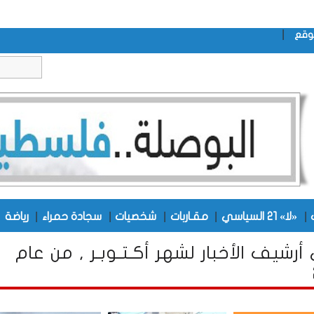
|
وقع
|
|
|
|
|
|
«لا» 21 السياسي
مقـاربات
شخصيات
سجادة حمراء
رياضة
أرشيف الأخبار لشهر أكـتـوبـر , من عام