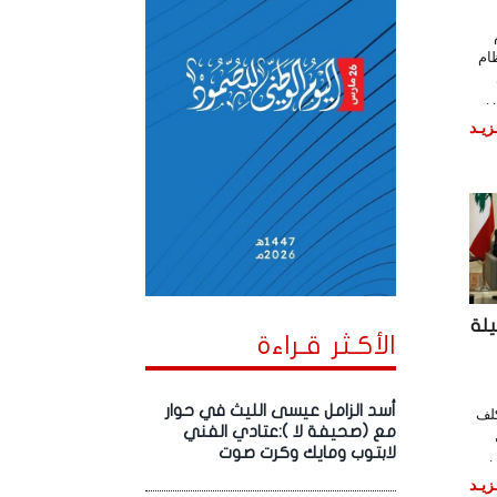
ام
.
زيـد
لة
الأكـثر قـراءة
أسد الزامل عيسى الليث في حوار
كلف
مع (صحيفة لا ):عتادي الفني
لابتوب ومايك وكرت صوت
زيـد