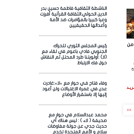
الناشطة الثقافية فاطمة حسين بدر
الدين الحوثي:الثقافة القرآنية أفرزت
وعيا كبيرا بالمؤامرات ضد الأمة
وأعدائها الحقيقيين
من
رئيس المجلس الثوري للحراك
الجنوبي فادي باعوم في لقاء مع
(لا) :أولويتنا طرد المحتل ثم النقاش
حول فك الارتباط
ح
وفاء فتاح فـي حوار مع «لا»:غادرت
زيـد
عدن في غمرة الاغتيالات ولن أعود
إليها إلا باستقرار الأوضاع
>>
محمد عبدالسلام في حوار مع
صحيفة ( لاء ) : ليس هناك أي
حديث جدي عن جولة مفاوضات
سلام و الأمم المتحدة تخدم