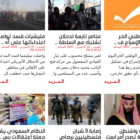
لوطني الحر
عناصر تابعة لدحلان
مليشيات قسد تواصل
لإسراع ف ...
تشتبك مع السلطة ...
اعتداءاتها على أه ...
السبت , 31 أكـتـوبـر , 2020 الساعة
السبت , 31 أكـتـوبـر , 2020 الساعة
السبت , 31 أكـتـوبـر , 2020 الساعة
6:54:55 PM
6:56:02 PM
ر الوطني الحراليوم
لقي مسلح محسوب على تيار
واصلت ميليشيا قسد المدعو
لإسراع في تشكيل
القيادي المفصول من حركة فتح
من الاحتلال الأمريكي اعتداءا
عدم ربط هذا
النائب محمد دحلان مصرعه
على الأهالي في مناطق
بأي تطور خارجي.. .
وأصيب عدد من المسلحين وا. .
انتشارها حيث خطفت ال. .
الـمــزيـد
الـمــزيـد
الـمــ
واشنطن
إصابة 3 شبان
النظام السعودي يش
ة تصدر أمر است
فلسطينيين برصاص
حملة اعتقالات بس ...