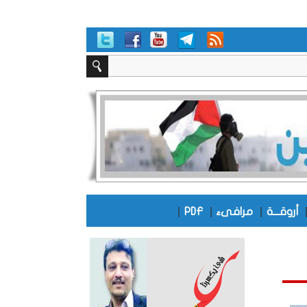
|
|
|
أروقـــة
مرافىء
PDF