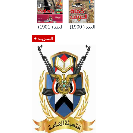
العدد ( 1900)
العدد ( 1901)
الـمـزيــد +