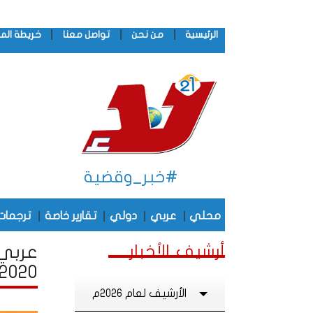
|
|
|
الرئيسية
من نحن
تواصل معنا
خريطة الم
#خبر_وقضية
|
|
|
|
محلي
عربي
دولي
تقارير خاصة
ترجمات
أرشيف الأخبار
عربي 
2020
الأرشيف لعام 2026م