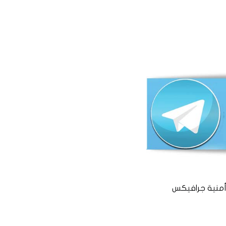
منية جرافيكس