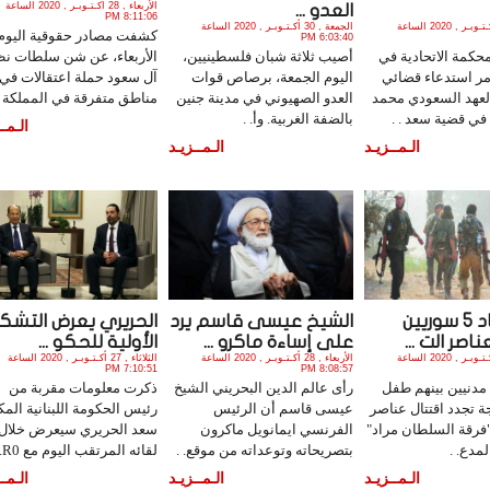
الأربعاء , 28 أكـتـوبـر , 2020 الساعة
العدو ...
8:11:06 PM
الجمعة , 30 أكـتـوبـر , 2020 الساعة
الجمعة , 30 أكـتـوبـر , 2020 الساعة
كشفت مصادر حقوقية اليوم
6:03:40 PM
حكمة الاتحادية في
أصيب ثلاثة شبان فلسطينيين،
الأربعاء، عن شن سلطات نظ
ر استدعاء قضائي
اليوم الجمعة، برصاص قوات
آل سعود حملة اعتقالات في
لعهد السعودي محمد
العدو الصهيوني في مدينة جنين
مناطق متفرقة في المملكة . 
في قضية سعد . .
بالضفة الغربية. وأ. .
الـمــ
الـمــزيـد
الـمــزيـد
استشهاد 5 سوريين
الشيخ عيسى قاسم يرد
الحريري يعرض التشكي
عناصر الت ...
على إساءة ماكرو ...
الأولية للحكو ...
الأربعاء , 28 أكـتـوبـر , 2020 الساعة
الأربعاء , 28 أكـتـوبـر , 2020 الساعة
الثلاثاء , 27 أكـتـوبـر , 2020 الساعة
7:10:51 PM
8:08:57 PM
استشهد 5 مدنيين بينهم طفل
رأى عالم الدين البحريني الشيخ
ذكرت معلومات مقربة من
جة تجدد اقتتال عناصر
عيسى قاسم أن الرئيس
رئيس الحكومة اللبنانية الم
فرقة السلطان مراد"
الفرنسي ايمانويل ماكرون
سعد الحريري سيعرض خلال
لمدع. .
بتصريحاته وتوعداته من موقع. .
لقائه المرتقب اليوم مع R0. .
الـمــزيـد
الـمــزيـد
الـمــ