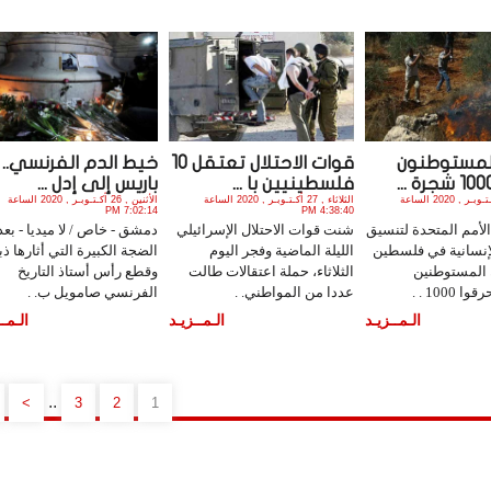
المستوطنون
قوات الاحتلال تعتقل 10
خيط الدم الفرنسي.. 
فلسطينيين با ...
باريس إلى إدل ...
الثلاثاء , 27 أكـتـوبـر , 2020 الساعة
الثلاثاء , 27 أكـتـوبـر , 2020 الساعة
الأثنين , 26 أكـتـوبـر , 2020 الساعة
7:02:14 PM
4:38:40 PM
لأمم المتحدة لتنسيق
شنت قوات الاحتلال الإسرائيلي
دمشق - خاص / لا ميديا - بعد
إنسانية في فلسطين
الليلة الماضية وفجر اليوم
الضجة الكبيرة التي أثارها ذب
 المستوطنين
الثلاثاء، حملة اعتقالات طالت
وقطع رأس أستاذ التاريخ
1000 . .
عددا من المواطني. .
الفرنسي صامويل ب. .
الـمــزيـد
الـمــزيـد
الـمــ
..
>
3
2
1