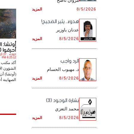
مروان ناصح
أرشيف شهر ديـسـمـبـر ,
8/5/2026
المزيد
أرشيف شهر نـوفـمـبـر ,
هدوءٌ.. يثير الضجيج!
أرشيف شهر ديـسـمـبـر ,
عدنان باوزير
8/5/2026
المزيد
أوتشا: 
أحرقوا 1000 شجرة ...
6:25:12 PM
الرد واجب
أكد مكتب ا
الشؤون ال
د. مهيوب الحسام
(أوتشا) أن
8/5/2026
المزيد
الصهاينة أحرقوا 
بشارة الوجود (3)
محمد التعزي
8/5/2026
المزيد