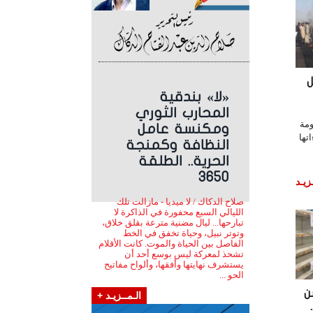
«لا» بندقية
المحارب الثوري
مة
ومكنسة عامل
تها
النظافة وكمنجة
الحرية.. الطلقة
3650
زيـد
صلاح الدكاك / لا ميديا - مازالت تلك
الليالي السبع محفورة في الذاكرة لا
تبارحها... ليال مضنية مترعة بقلق خلاق،
وتوتر نبيل، وحياة تخفق في الخط
الفاصل بين الحياة والموت. كانت الأقلام
تشحذ لمعركة ليس بوسع أحد أن
يستشرف نهايتها وأفقها، وألواح مفاتيح
الحو ...
ن
الـمــزيـد +