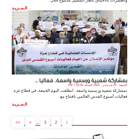
والعشرات بالاختناق بالغاز المسيل للدموع خلال. .
الـمــزيـد
بمشاركة شعبية ورسمية واسعة.. فعاليا ...
الجمعة , 25 فـبـرايـر , 2022 الساعة 7:33:50 PM
بمشاركة شعبية ورسمية واسعة.. انطلقت اليوم الجمعة، في قطاع غزة
فعاليات أسبوع القدس العالمي بافتتاح مع. .
الـمــزيـد
..
>>
>
3
2
1