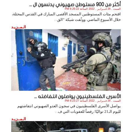
أكثر من 900 مستوطن صهيوني يدنسون ال ...
السبت , 26 فـبـرايـر , 2022 الساعة 6:26:22 PM
اقتحم مئات المستوطنين المسجد الأقصى المبارك في القدس المحتلة،
خلال الأسبوع الماضي. ووثّقت شبكة “الق. .
الـمــزيـد
الأسرى الفلسطينيون يواصلون انتفاضته ...
السبت , 26 فـبـرايـر , 2022 الساعة 6:23:27 PM
يواصل الأسرى الفلسطينيون في سجون العدو الصهيوني انتفاضتهم
لليوم الـ21 تواليًا؛ رفضاً للعقوبات التي ف. .
الـمــزيـد