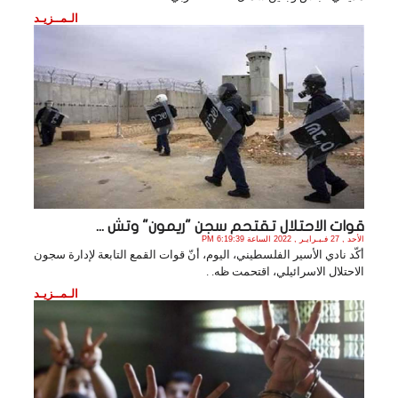
الـمــزيـد
قوات الاحتلال تقتحم سجن "ريمون" وتش ...
الأحد , 27 فـبـرايـر , 2022 الساعة 6:19:39 PM
أكّد نادي الأسير الفلسطيني، اليوم، أنّ قوات القمع التابعة لإدارة سجون
الاحتلال الاسرائيلي، اقتحمت ظه. .
الـمــزيـد