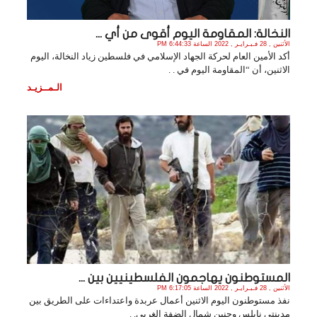
النخالة: المقاومة اليوم أقوى من أي ...
الأثنين , 28 فـبـرايـر , 2022 الساعة 6:44:33 PM
أكد الأمين العام لحركة الجهاد الإسلامي في فلسطين زياد النخالة، اليوم
الاثنين، أن “المقاومة اليوم في . .
الـمــزيـد
المستوطنون يهاجمون الفلسطينيين بين ...
الأثنين , 28 فـبـرايـر , 2022 الساعة 6:17:05 PM
نفذ مستوطنون اليوم الاثنين أعمال عربدة واعتداءات على الطريق بين
مدينتي نابلس وجنين شمال الضفة الغربي. .