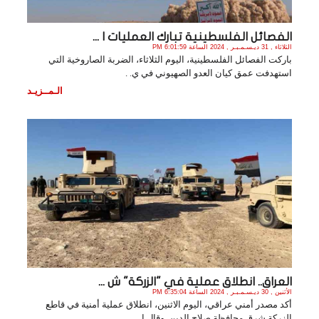
الفصائل الفلسطينية تبارك العمليات ا ...
الثلاثاء , 31 ديـسـمـبـر , 2024 الساعة 6:01:59 PM
باركت الفصائل الفلسطينية، اليوم الثلاثاء، الضربة الصاروخية التي
استهدفت عمق كيان العدو الصهيوني في ي. .
الـمــزيـد
العراق.. انطلاق عملية في "الزركة" ش ...
الأثنين , 30 ديـسـمـبـر , 2024 الساعة 6:35:04 PM
أكد مصدر أمني عراقي، اليوم الاثنين، انطلاق عملية أمنية في قاطع
الزركة شرق محافظة صلاح الدين. وقال ا. .