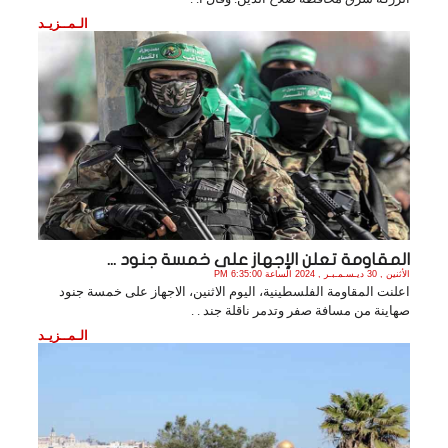
الـمــزيـد
المقاومة تعلن الإجهاز على خمسة جنود ...
الأثنين , 30 ديـسـمـبـر , 2024 الساعة 6:35:00 PM
اعلنت المقاومة الفلسطينية، اليوم الاثنين، الاجهاز على خمسة جنود
صهاينة من مسافة صفر وتدمر ناقلة جند . .
الـمــزيـد