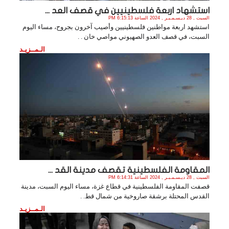
استشهاد اربعة فلسطينيين في قصف العد ...
السبت , 28 ديـسـمـبـر , 2024 الساعة 6:15:13 PM
استشهد اربعة مواطنين فلسطينيين وأصيب آخرون بجروح، مساء اليوم
السبت، في قصف العدو الصهيوني مواصي خان . .
الـمــزيـد
المقاومة الفلسطينية تقصف مدينة القد ...
السبت , 28 ديـسـمـبـر , 2024 الساعة 6:14:31 PM
قصفت المقاومة الفلسطينية في قطاع غزة، مساء اليوم السبت، مدينة
القدس المحتلة برشقة صاروخية من شمال قط. .
الـمــزيـد