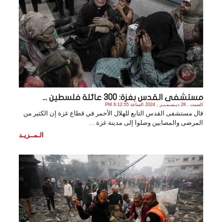
مستشفى القدس بغزة: 300 عائلة فلسطين ...
السبت , 28 ديـسـمـبـر , 2024 الساعة 6:12:55 PM
قال مستشفى القدس التابع للهلال الأحمر في قطاع غزة إن الكثير من
المرضى والمصابين وصلوا إلى مدينة غزة . .
الـمــزيـد