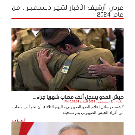
عربي أرشيف الأخبار لشهر ديـسـمـبـر , من
عام 2024
جيش العدو يسجل ألف مصاب شهريا جراء ...
الثلاثاء , 31 ديـسـمـبـر , 2024 الساعة 6:02:04 PM
كشفت وسائل إعلام العدو الصهيوني ، اليوم الثلاثاء، أن نحو ألف مصاب
من أفراد الجيش الصهيوني يتم تسجيله. .
الـمــزيـد