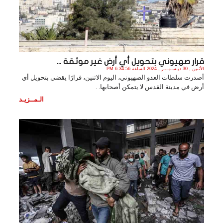
قرار صهيوني بتحويل أي أرض غير موثقة ...
الأثنين , 30 ديـسـمـبـر , 2024 الساعة 6:34:56 PM
أصدرت سلطات العدو الصهيوني، اليوم الاثنين، قرارًا يقضي بتحويل أي
أرض في مدينة القدس لا يتمكن أصحابها. .
الـمــزيـد