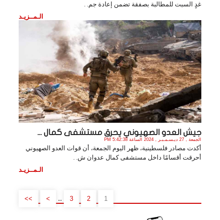
غدٍ السبت للمطالبة بصفقة تضمن إعادة جم. .
الـمــزيـد
جيش العدو الصهيوني يحرق مستشفى كمال ...
الجمعة , 27 ديـسـمـبـر , 2024 الساعة 5:42:38 PM
أكدت مصادر فلسطينية، ظهر اليوم الجمعة، أن قوات العدو الصهيوني
أحرقت أقسامًا داخل مستشفى كمال عدوان ش. .
الـمــزيـد
..
>>
>
3
2
1