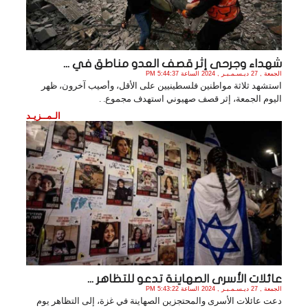
شهداء وجرحى إثر قصف العدو مناطق في ...
الجمعة , 27 ديـسـمـبـر , 2024 الساعة 5:44:37 PM
استشهد ثلاثة مواطنين فلسطينيين على الأقل، وأصيب آخرون، ظهر
اليوم الجمعة، إثر قصف صهيوني استهدف مجموع. .
الـمــزيـد
عائلات الأسرى الصهاينة تدعو للتظاهر ...
الجمعة , 27 ديـسـمـبـر , 2024 الساعة 5:43:22 PM
دعت عائلات الأسرى والمحتجزين الصهاينة في غزة، إلى التظاهر يوم