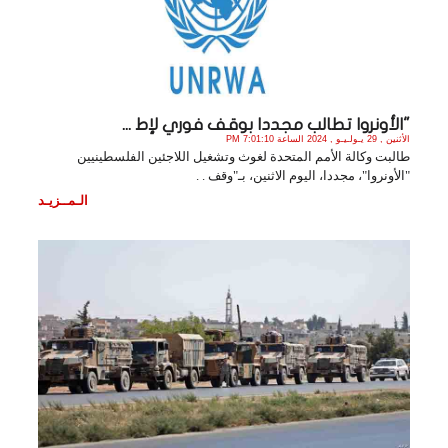
"الأونروا تطالب مجددا بوقف فوري لإط ...
الأثنين , 29 يـولـيـو , 2024 الساعة 7:01:10 PM
طالبت وكالة الأمم المتحدة لغوث وتشغيل اللاجئين الفلسطينيين
"الأونروا"، مجددا، اليوم الاثنين، بـ"وقف . .
الـمــزيـد