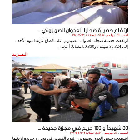
ارتفاع حصيلة ضحايا العدوان الصهيوني ...
الأحد , 28 يـولـيـو , 2024 الساعة 7:26:17 PM
ارتفعت حصيلة ضحايا العدوان الصهيوني على قطاع غزة، اليوم الأحد،
إلى 39,324 شهيدا، و90,830 مصابا، أغلب. .
الـمــزيـد
30 شهيداً و 100 جريح في مجزرة جديدة ...
السبت , 27 يـولـيـو , 2024 الساعة 6:57:44 PM
استهدف جيش العدو الصهيوني، اليوم السبت، في مجزرة جديدة ارتكبها