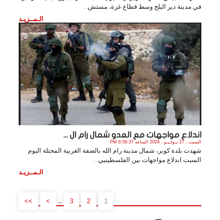
في مدينة دير البلح وسط قطاع غزة، مستش. .
الـمــزيـد
اندلاع مواجهات مع العدو شمال رام ال ...
السبت , 27 يـولـيـو , 2024 الساعة 6:56:37 PM
شهدت بلدة كوبر، شمال مدينة رام الله بالضفة الغربية المحتلة اليوم
السبت اندلاع مواجهات بين الفلسطينيي. .
الـمــزيـد
..
>>
>
3
2
1