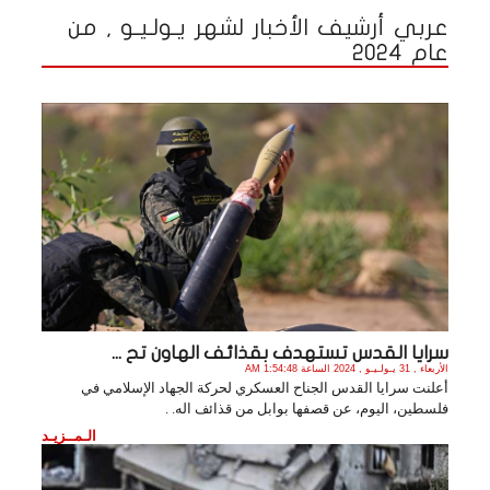
عربي أرشيف الأخبار لشهر يـولـيـو , من
عام 2024
سرايا القدس تستهدف بقذائف الهاون تح ...
الأربعاء , 31 يـولـيـو , 2024 الساعة 1:54:48 AM
أعلنت سرايا القدس الجناح العسكري لحركة الجهاد الإسلامي في
فلسطين، اليوم، عن قصفها بوابل من قذائف اله. .
الـمــزيـد