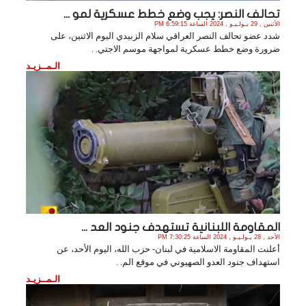
تحالف النصر: يجب وضع خطط عسكرية لمو ...
الأثنين , 29 يـولـيـو , 2024 الساعة 6:59:15 PM
شدد عضو تحالف النصر العراقي سلام الزبيدي اليوم الاثنين، على
ضرورة وضع خطط عسكرية لمواجهة موسم الاجتي. .
الـمــزيـد
المقاومة اللبنانية تستهدف جنود العد ...
الأحد , 28 يـولـيـو , 2024 الساعة 7:30:25 PM
أعلنت المقاومة الاسلامية في لبنان- حزب الله، اليوم الأحد، عن
استهداف جنود العدو الصهيوني في موقع الم. .
الـمــزيـد