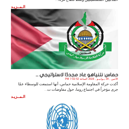
الـمــزيـد
حماس: نتنياهو عاد مجددًا لاستراتيجي ...
الأثنين , 29 يـولـيـو , 2024 الساعة 7:02:52 PM
أكدت حركة المقاومة الإسلامية حماس، أنها استمعت للوسطاء عمّا
جرى مؤخراً في اجتماع روما، حول مفاوضات ت. .
الـمــزيـد