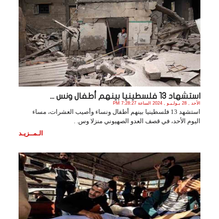
استشهاد 13 فلسطينيا بينهم أطفال ونس ...
الأحد , 28 يـولـيـو , 2024 الساعة 7:28:27 PM
استشهد 13 فلسطينيا بينهم أطفال ونساء وأصيب العشرات، مساء
اليوم الأحد، في قصف العدو الصهيوني منزلا وس. .
الـمــزيـد