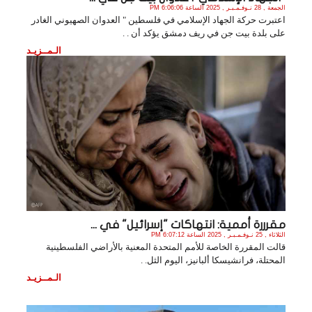
الجمعة , 28 نـوفـمـبـر , 2025 الساعة 6:06:06 PM
اعتبرت حركة الجهاد الإسلامي في فلسطين " العدوان الصهيوني الغادر
على بلدة بيت جن في ريف دمشق يؤكد أن . .
الـمــزيـد
مقرررة أممية: انتهاكات "إسرائيل" في ...
الثلاثاء , 25 نـوفـمـبـر , 2025 الساعة 6:07:12 PM
قالت المقررة الخاصة للأمم المتحدة المعنية بالأراضي الفلسطينية
المحتلة، فرانشيسكا ألبانيز، اليوم الثل. .
الـمــزيـد