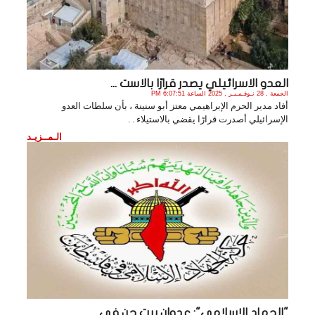
العدو الاسرائيلي يصدر قرارًا بالاست ...
الجمعة , 28 نـوفـمـبـر , 2025 الساعة 6:07:51 PM
أفاد مدير الحرم الإبراهيمي معتز أبو سنينة ، بأن سلطات العدو
الإسرائيلي أصدرت قرارًا يقضي بالاستيلاء . .
الـمــزيـد
"الجهاد الإسلامي": عدوان بيت جن في ...