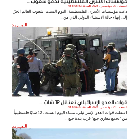
مؤسسات الأسرى الفلسطينية تدعو شعوب ...
السبت , 29 نـوفـمـبـر , 2025 الساعة 6:05:53 PM
دعت مؤسسات الأسرى الفلسطينية، اليوم السبت، شعوب العالم الحرّ
إلى إنهاء حالة الاستثناء الدولي الذي من. .
الـمــزيـد
قوات العدو الإسرائيلي تعتقل 12 شابً ...
السبت , 29 نـوفـمـبـر , 2025 الساعة 6:04:37 PM
اعتقلت قوات العدو الإسرائيلي، مساء اليوم السبت، 12 شابًا فلسطينياً
من "تجمع معازي جبع" قرب بلدة جبع . .
الـمــزيـد