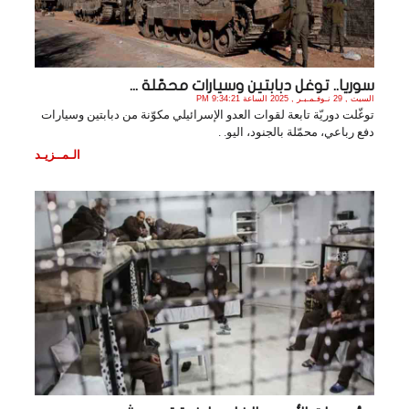
سوريا.. توغل دبابتين وسيارات محمّلة ...
السبت , 29 نـوفـمـبـر , 2025 الساعة 9:34:21 PM
توغّلت دوريّة تابعة لقوات العدو الإسرائيلي مكوّنة من دبابتين وسيارات
دفع رباعي، محمّلة بالجنود، اليو. .
الـمــزيـد