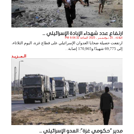
ارتفاع عدد شهداء الإبادة الإسرائيلي ...
الثلاثاء , 25 نـوفـمـبـر , 2025 الساعة 6:04:32 PM
ارتفعت حصيلة ضحايا العدوان الإسرائيلي على قطاع غزة، اليوم الثلاثاء،
إلى 69,775 شهيدًا و170,965 إصابة. .
الـمــزيـد
مدير "حكومي غزة": العدو الإسرائيلي ...