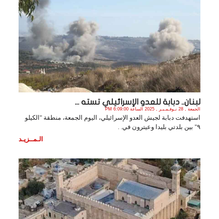
لبنان.. دبابة للعدو الإسرائيلي تسته ...
الجمعة , 28 نـوفـمـبـر , 2025 الساعة 6:09:00 PM
استهدفت دبابة لجيش العدو الإسرائيلي، اليوم الجمعة، منطقة "الكيلو
٩" بين بلدتي بليدا وعيترون في. .
الـمــزيـد