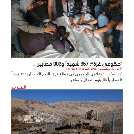
"حكومي غزة”: 357 شهيداً و903 مصابين ...
الأحد , 30 نـوفـمـبـر , 2025 الساعة 6:08:45 PM
أكد المكتب الإعلامي الحكومي في قطاع غزة، اليوم الأحد، أن 357 مدنياً
فلسطينياً غالبيتهم أطفال ونساء و. .
الـمــزيـد