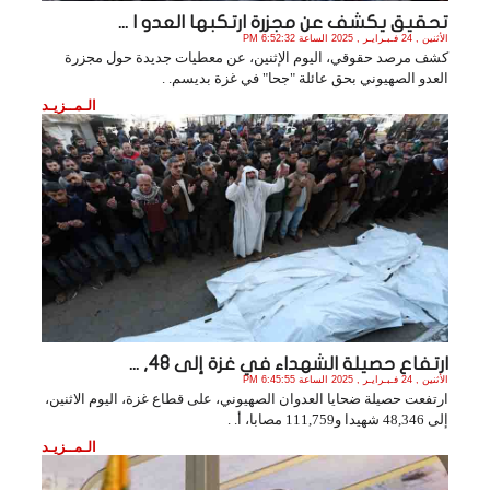
تحقيق يكشف عن مجزرة ارتكبها العدو ا ...
الأثنين , 24 فـبـرايـر , 2025 الساعة 6:52:32 PM
كشف مرصد حقوقي، اليوم الإثنين، عن معطيات جديدة حول مجزرة
العدو الصهيوني بحق عائلة "جحا" في غزة بديسم. .
الـمــزيـد
ارتفاع حصيلة الشهداء في غزة إلى 48, ...
الأثنين , 24 فـبـرايـر , 2025 الساعة 6:45:55 PM
ارتفعت حصيلة ضحايا العدوان الصهيوني، على قطاع غزة، اليوم الاثنين،
إلى 48,346 شهيدا و111,759 مصابا، أ. .
الـمــزيـد