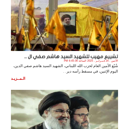
تشييع مهيب للشهيد السيد هاشم صفي ال ...
الأثنين , 24 فـبـرايـر , 2025 الساعة 6:45:36 PM
شُيّع الأمين العام لحزب الله اللبناني، الشهيد السيد هاشم صفي الدين،
اليوم الإثنين، في مسقط رأسه دير . .
الـمــزيـد