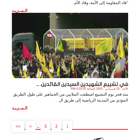
"قاد المقاومة إلى الأمة، وقاد الأم. .
الـمــزيـد
في تشييع الشهيدين السيدين القائدين. ...
الأحد , 23 فـبـرايـر , 2025 الساعة 6:33:55 PM
منذ فجر يوم التشييع اصطفت الملايين من الجماهير على طول الطريق
المؤدي من المدينة الرياضية إلى طريق ال. .
الـمــزيـد
..
>>
>
3
2
1