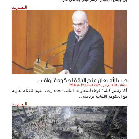
الـمــزيـد
حزب الله يعلن منح الثقة لحكومة نواف ...
الثلاثاء , 25 فـبـرايـر , 2025 الساعة 6:44:19 PM
أكد رئيس كتلة "الوفاء للمقاومة" النائب محمد رعد، اليوم الثلاثاء، تعاونه
مع الحكومة اللبنانية برئاسة . .
الـمــزيـد