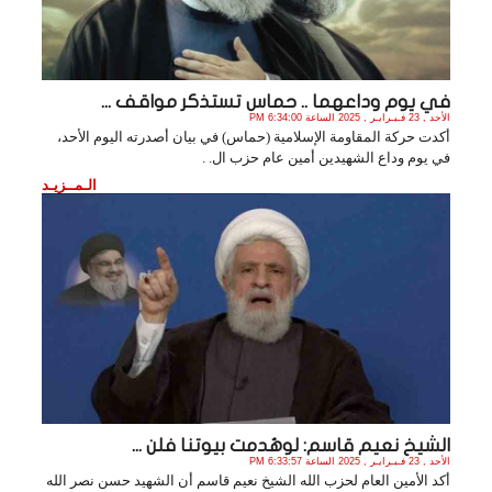
في يوم وداعهما .. حماس تستذكر مواقف ...
الأحد , 23 فـبـرايـر , 2025 الساعة 6:34:00 PM
أكدت حركة المقاومة الإسلامية (حماس) في بيان أصدرته اليوم الأحد،
في يوم وداع الشهيدين أمين عام حزب ال. .
الـمــزيـد
الشيخ نعيم قاسم: لوهُدمت بيوتنا فلن ...
الأحد , 23 فـبـرايـر , 2025 الساعة 6:33:57 PM
أكد الأمين العام لحزب الله الشيخ نعيم قاسم أن الشهيد حسن نصر الله