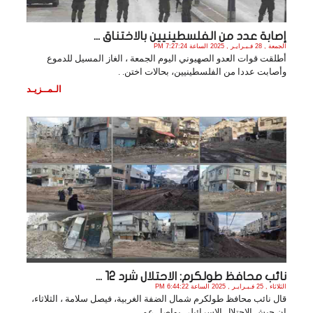
إصابة عدد من الفلسطينيين بالاختناق ...
الجمعة , 28 فـبـرايـر , 2025 الساعة 7:27:24 PM
أطلقت قوات العدو الصهيوني اليوم الجمعة ، الغاز المسيل للدموع
وأصابت عددا من الفلسطينيين، بحالات اختن. .
الـمــزيـد
نائب محافظ طولكرم: الاحتلال شرد 12 ...
الثلاثاء , 25 فـبـرايـر , 2025 الساعة 6:44:22 PM
قال نائب محافظ طولكرم شمال الضفة الغربية، فيصل سلامة ، الثلاثاء،
إن جيش الاحتلال الإسرائيلي يواصل عم. .