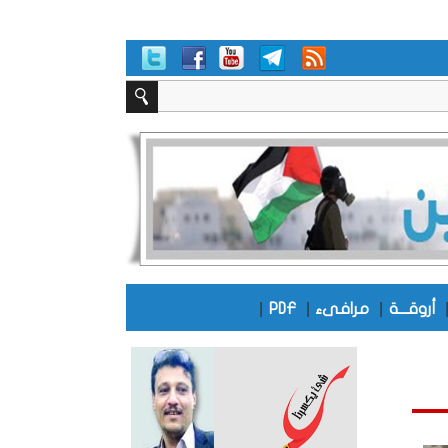
|
|
|
أروقـــة
مرافىء
PDF