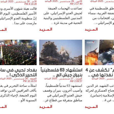
الأثنين , 29 سـبـتـمـبـر , 2025 الساعة
الأثنين , 29 سـبـتـمـبـر , 2025 الساعة
الأحد , 28 سـبـتـمـبـر , 2025 الساعة
2:17:40 AM
8:18:28 PM
طق فلسطينية في
تصاعدت الهجمات العنيفة
قالت هيئة شؤون الأسرى ون
فة العربية، مساء
لجيش العدو الإسرائيلي، على
الأسير الفلسطيني، اليوم الأ
ين، اقتحامات من
المدنيين الفلسطينيين والبنية
إنّ منظومة العدو الإسرائيلي
الإسرائيلي ،. .
التحتية في مدينة غزة . .
مارست على مدا. .
الـمــزيـد
الـمــزيـد
الـمــ
"القسام" تكشف عن 4
استشهاد 63 فلسطينياً
بغداد تحيي في سا
نفذتها في ...
بنيران جيش الع ...
التحرير الذكرى ا ...
الأحد , 28 سـبـتـمـبـر , 2025 الساعة
السبت , 27 سـبـتـمـبـر , 2025 الساعة
الجمعة , 26 سـبـتـمـبـر , 2025 ا
10:18:53 PM
2:09:57 AM
ب الشهيد عز الدين
استشهد 63 مدنياً فلسطينياً،
امتلأت ساحة التحرير في بغد
جناح العسكري لحركة
وأصيب آخرون، بنيران وقصف
بآلاف العراقيين الذين توافدو
لإسلامية (حماس)،
جيش العدو الإسرائيلي في
اليوم الجمعة، لإحياء الذكرى
عن 4. .
مناطق متفرقة من قطاع غز. .
السنوية الأو. .
الـمــزيـد
الـمــزيـد
الـمــ