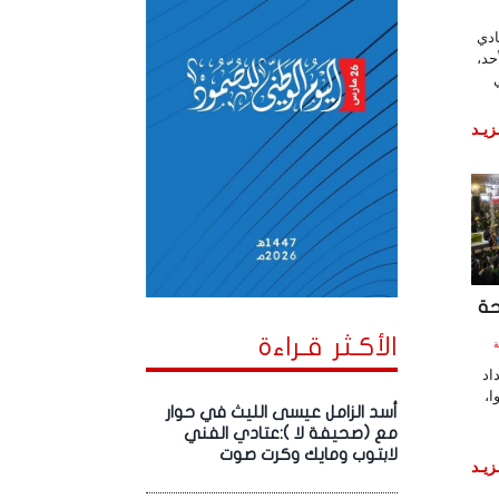
ادي
حد،
زيـد
حة
الأكـثر قـراءة
لساعة
اد
ا،
أسد الزامل عيسى الليث في حوار
مع (صحيفة لا ):عتادي الفني
لابتوب ومايك وكرت صوت
زيـد