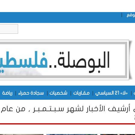
|
وقع
|
|
|
|
|
|
«لا» 21 السياسي
مقـاربات
شخصيات
سجادة حمراء
رياضة
أرشيف الأخبار لشهر سـبـتـمـبـر , من عام