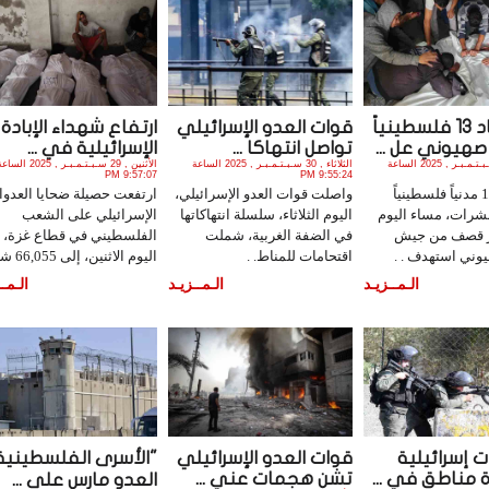
استشهاد 13 فلسطينياً
قوات العدو الإسرائيلي
ارتفاع شهداء الإبادة
يوني عل ...
تواصل انتهاكا ...
الإسرائيلية في ...
الثلاثاء , 30 سـبـتـمـبـر , 2025 الساعة
الثلاثاء , 30 سـبـتـمـبـر , 2025 الساعة
الأثنين , 29 سـبـتـمـبـر , 2025 الس
9:57:07 PM
9:55:24 PM
استشهد 13 مدنياً فلسطينياً
واصلت قوات العدو الإسرائيلي،
ارتفعت حصيلة ضحايا العدوا
شرات، مساء اليوم
اليوم الثلاثاء، سلسلة انتهاكاتها
الإسرائيلي على الشعب
إثر قصف من جيش
في الضفة الغربية، شملت
الفلسطيني في قطاع غزة،
يوني استهدف . .
اقتحامات للمناط. .
اليوم الاثنين، إلى 66,055 شهد. .
الـمــزيـد
الـمــزيـد
الـمــ
 إسرائيلية
قوات العدو الإسرائيلي
"الأسرى الفلسطينية
مناطق في ...
تشن هجمات عني ...
العدو مارس على ...