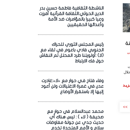
الناشطة الثقافية فاطمة حسين بدر
الدين الحوثي:الثقافة القرآنية أفرزت
وعيا كبيرا بالمؤامرات ضد الأمة
وأعدائها الحقيقيين
ة
رئيس المجلس الثوري للحراك
الجنوبي فادي باعوم في لقاء مع
2025 الساعة
(لا) :أولويتنا طرد المحتل ثم النقاش
حول فك الارتباط
ت
لال
وفاء فتاح فـي حوار مع «لا»:غادرت
زيـد
عدن في غمرة الاغتيالات ولن أعود
إليها إلا باستقرار الأوضاع
>>
محمد عبدالسلام في حوار مع
صحيفة ( لاء ) : ليس هناك أي
حديث جدي عن جولة مفاوضات
سلام و الأمم المتحدة تخدم