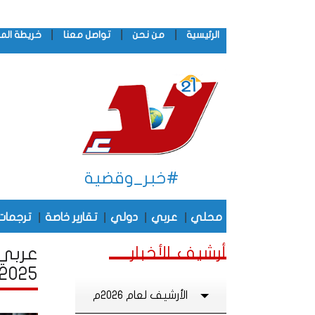
|
|
|
الرئيسية
من نحن
تواصل معنا
خريطة الم
#خبر_وقضية
|
|
|
|
محلي
عربي
دولي
تقارير خاصة
ترجمات
أرشيف الأخبار
عربي 
2025
الأرشيف لعام 2026م