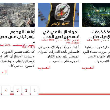
وقفة وفاء
الجهاد الإسلامي في
أوتشا: الهجوم
حياء ذكر ...
فلسطين تدين العد ...
الإسرائيلي على مدين
الجمعة , 26 سـبـتـمـبـر , 2025 الساعة
الخميس , 25 سـبـتـمـبـر , 2025 الساعة
...
10:11:50 PM
الخميس , 25 سـبـتـمـبـر , 
 حارة حريك – شارع
أدانت حركة الجهاد الإسلامي في
10:11:48 PM
في بيروت، مساء اليوم
فلسطين بأشد العبارات العدوان
أكد مكتب تنسيق الشؤون
ان شهادة السيد
الهمجي الذي نفذه الكيان
الإنسانية (أوتشا) أن "الغارا
له رضوا. .
المجرم على الشعب . .
الإسرائيلية على مدينة غزة خ
الأسبوع الماضي كا. .
الـمــزيـد
الـمــزيـد
الـمــ
..
>
3
2
1