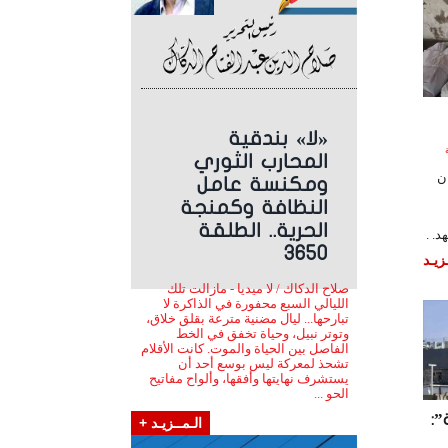
«لا» بندقية
اعة
المحارب الثوري
ن
ومكنسة عامل
النظافة وكمنجة
الحرية.. الطلقة
3650
زيـد
صلاح الدكاك / لا ميديا - مازالت تلك
الليالي السبع محفورة في الذاكرة لا
تبارحها... ليال مضنية مترعة بقلق خلاق،
وتوتر نبيل، وحياة تخفق في الخط
الفاصل بين الحياة والموت. كانت الأقلام
تشحذ لمعركة ليس بوسع أحد أن
يستشرف نهايتها وأفقها، وألواح مفاتيح
الحو ...
”:
الـمــزيـد +