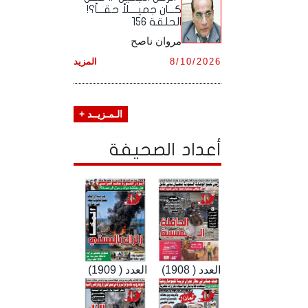
كـــان جميــــلاً حقـــاً؟!
الحلقة 156
مروان ناصح
8/10/2026
المزيد
الـمـزيــد +
أعداد الصحيفة
العدد ( 1908)
العدد ( 1909)