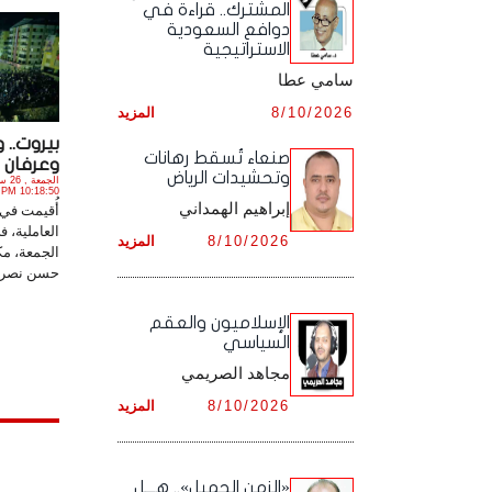
المشترك.. قراءة في
أرشيف شهر ديـسـمـبـر ,
دوافع السعودية
أرشيف شهر نـوفـمـبـر ,
الاستراتيجية
سامي عطا
أرشيف شهر ديـسـمـبـر ,
8/10/2026
المزيد
بيروت.. 
صنعاء تُسقط رهانات
وعرفان لإ
وتحشيدات الرياض
10:18:50 PM
إبراهيم الهمداني
أُقيمت في
العاملية، 
8/10/2026
المزيد
الجمعة، مك
حسن نصر ال
الإسلاميون والعقم
السياسي
مجاهد الصريمي
8/10/2026
المزيد
«الزمن الجميل».. هـــل