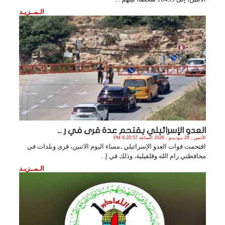
الـمــزيـد
العدو الإسرائيلي يقتحم عدة قرى في ر ...
الأثنين , 29 يـونـيـو , 2026 الساعة 8:20:57 PM
اقتحمت قوات العدو الإسرائيلي ،مساء اليوم الاثنين، قرى وبلدات في
محافظتي رام الله وقلقيلية، وذلك في إ. .
الـمــزيـد