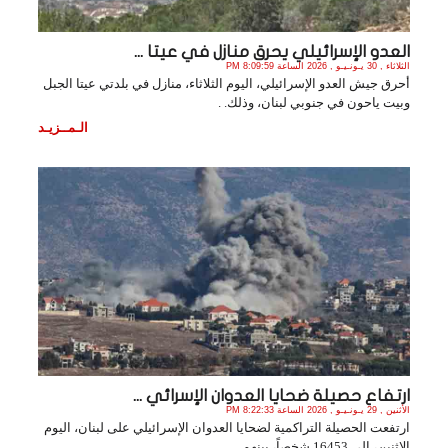
العدو الإسرائيلي يحرق منازل في عيتا ...
الثلاثاء , 30 يـونـيـو , 2026 الساعة 8:09:59 PM
أحرق جيش العدو الإسرائيلي، اليوم الثلاثاء، منازل في بلدتي عيتا الجبل
وبيت ياحون في جنوبي لبنان، وذلك. .
الـمــزيـد
ارتفاع حصيلة ضحايا العدوان الإسرائي ...
الأثنين , 29 يـونـيـو , 2026 الساعة 8:22:33 PM
ارتفعت الحصيلة التراكمية لضحايا العدوان الإسرائيلي على لبنان، اليوم
الاثنين، إلى 16453 شخصاً، بينهم . .