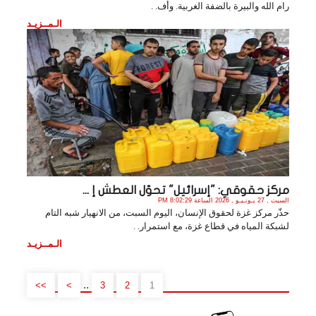
رام الله والبيرة بالضفة الغربية. وأف. .
الـمــزيـد
مركز حقوقي: "إسرائيل" تحوّل العطش إ ...
السبت , 27 يـونـيـو , 2026 الساعة 8:02:29 PM
حذّر مركز غزة لحقوق الإنسان، اليوم السبت، من الانهيار شبه التام
لشبكة المياه في قطاع غزة، مع استمرار. .
الـمــزيـد
..
>>
>
3
2
1