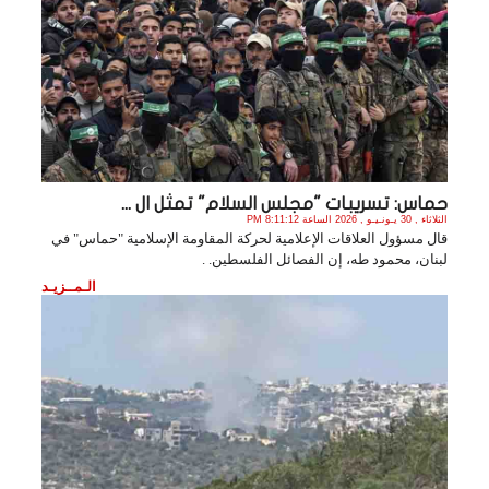
حماس: تسريبات "مجلس السلام" تمثل ال ...
الثلاثاء , 30 يـونـيـو , 2026 الساعة 8:11:12 PM
قال مسؤول العلاقات الإعلامية لحركة المقاومة الإسلامية "حماس" في
لبنان، محمود طه، إن الفصائل الفلسطين. .
الـمــزيـد