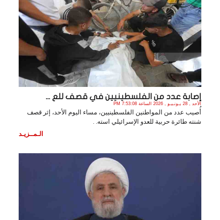
إصابة عدد من الفلسطينيين في قصف للع ...
الأحد , 28 يـونـيـو , 2026 الساعة 7:53:08 PM
أُصيب عدد من المواطنين الفلسطينيين، مساء اليوم الأحد، إثر قصف
شنته طائرة حربية للعدو الإسرائيلي استه. .
الـمــزيـد