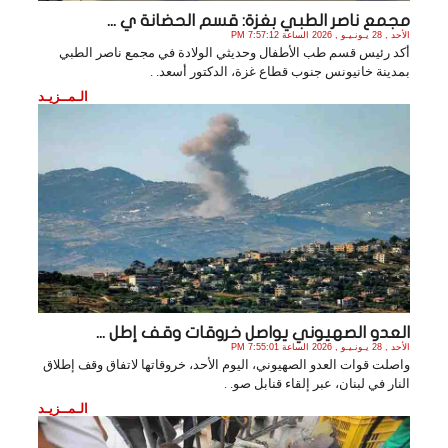
مجمع ناصر الطبي بغزة: قسم الحضانة ي ...
الأحد , 28 يـونـيـو , 2026 الساعة 7:57:12 PM
أكد رئيس قسم طب الأطفال وحديثي الولادة في مجمع ناصر الطبي
بمدينة خانيونس جنوب قطاع غزة، الدكتور أسعد. .
الـمــزيـد
العدو الصهيوني يواصل خروقات وقف إطل ...
الأحد , 28 يـونـيـو , 2026 الساعة 7:55:01 PM
واصلت قوات العدو الصهيوني، اليوم الأحد، خروقاتها لاتفاق وقف إطلاق
النار في لبنان، عبر إلقاء قنابل صو. .
الـمــزيـد