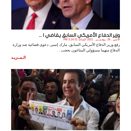
وزير الدفاع الأمريكي السابق يقاضي ا ...
الأثنين , 29 نـوفـمـبـر , 2021 الساعة 5:24:51 PM
رفع وزير الدفاع الأمريكي السابق، مارك إسبر، دعوى قضائية ضد وزارة
الدفاع متهما مسؤولي البنتاغون بحجب . .
الـمــزيـد