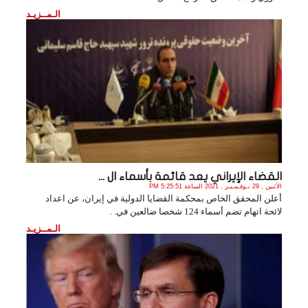
الـمــزيـد
القضاء الإيراني يعد قائمة بأسماء ال ...
الأثنين , 29 نـوفـمـبـر , 2021 الساعة 5:25:51 PM
أعلن المحقق الخاص بمحكمة القضايا الدولية في إيران، عن اعداد
لائحة اتهام تضم أسماء 124 شخصا ضالعين في. .
الـمــزيـد