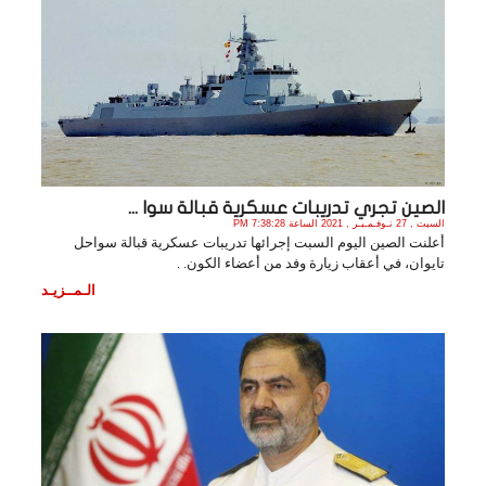
الصين تجري تدريبات عسكرية قبالة سوا ...
السبت , 27 نـوفـمـبـر , 2021 الساعة 7:38:28 PM
أعلنت الصين اليوم السبت إجرائها تدريبات عسكرية قبالة سواحل
تايوان، في أعقاب زيارة وفد من أعضاء الكون. .
الـمــزيـد