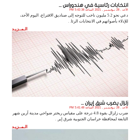
انتخابات رئاسية في هندوراس ...
الأحد , 28 نـوفـمـبـر , 2021 الساعة 5:42:38 PM
دعي نحو 5.2 مليون ناخب للتوجه إلى صناديق الاقتراع، اليوم الأحد،
للإدلاء بأصواتهم في الانتخابات الرئا. .
الـمــزيـد
زلزال يضرب شرق إيران ...
الأحد , 28 نـوفـمـبـر , 2021 الساعة 5:41:48 PM
ضرب زلزال بقوة 4.8 درجة على مقياس ريختر ضواحي مدينة آرين شهر
التابعة لمحافظة خراسان الجنوبية شرق إير. .
الـمــزيـد