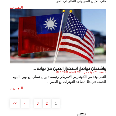
على الكيان الصهيوني النظر في المرآ. .
الـمــزيـد
واشنطن تواصل استفزاز الصين من بوابة ...
الجمعة , 26 نـوفـمـبـر , 2021 الساعة 5:19:34 PM
التقى وفد من الكونغرس الأمريكي رئيسة تايوان تساي إنغ-وين، اليوم
الجمعة في ظل تصاعد التوترات مع الصين. .
الـمــزيـد
..
>>
>
3
2
1