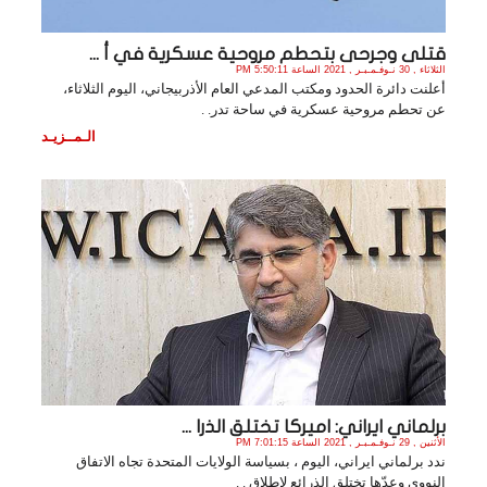
قتلى وجرحى بتحطم مروحية عسكرية في أ ...
الثلاثاء , 30 نـوفـمـبـر , 2021 الساعة 5:50:11 PM
أعلنت دائرة الحدود ومكتب المدعي العام الأذربيجاني، اليوم الثلاثاء،
عن تحطم مروحية عسكرية في ساحة تدر. .
الـمــزيـد
برلماني ايراني: اميركا تختلق الذرا ...
الأثنين , 29 نـوفـمـبـر , 2021 الساعة 7:01:15 PM
ندد برلماني ايراني، اليوم ، بسياسة الولايات المتحدة تجاه الاتفاق
النووي وعدّها تختلق الذرائع لاطلاق . .