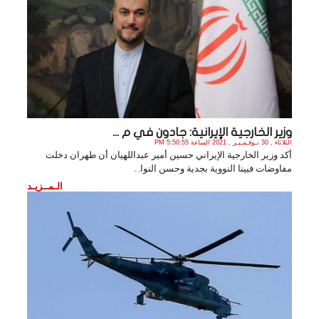
وزير الخارجية الإيرانية: جادون في م ...
الثلاثاء , 30 نـوفـمـبـر , 2021 الساعة 5:50:55 PM
أكد وزير الخارجية الإيراني حسين أمير عبداللهيان أن طهران دخلت
مفاوضات فيينا النووية بجدية وحسن النوا. .
الـمــزيـد