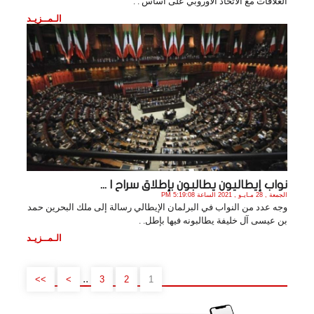
العلاقات مع الاتحاد الأوروبي على أساس . .
الـمــزيـد
نواب إيطاليون يطالبون بإطلاق سراح ا ...
الجمعة , 28 مـايـو , 2021 الساعة 5:19:08 PM
وجه عدد من النواب في البرلمان الإيطالي رسالة إلى ملك البحرين حمد
بن عيسى آل خليفة يطالبونه فيها بإطل. .
الـمــزيـد
..
>>
>
3
2
1