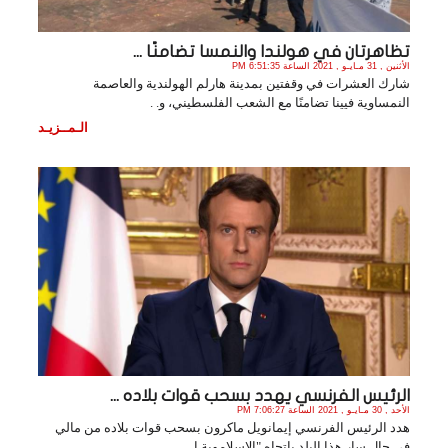
تظاهرتان في هولندا والنمسا تضامنًا ...
الأثنين , 31 مـايـو , 2021 الساعة 6:51:35 PM
شارك العشرات في وقفتين بمدينة هارلم الهولندية والعاصمة
النمساوية فيينا تضامنًا مع الشعب الفلسطيني، و. .
الـمــزيـد
الرئيس الفرنسي يهدد بسحب قوات بلاده ...
الأحد , 30 مـايـو , 2021 الساعة 7:06:27 PM
هدد الرئيس الفرنسي إيمانويل ماكرون بسحب قوات بلاده من مالي
في حال سار هذا البلد باتجاه "الإسلاموية ا. .