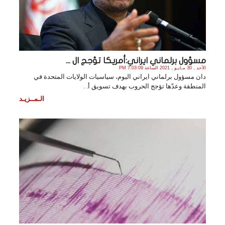
مسؤول برلماني ايراني:أمريكا تؤجج ال ...
الأحد , 30 مـايـو , 2021 الساعة 7:03:09 PM
دان مسؤول برلماني ايراني اليوم، سياسيات الولايات المتحدة في
المنطقة وعدّها تؤجج الحروب بهدف تسويق أ. .
الـمــزيـد