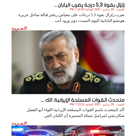
زلزال بقوة 5,3 درجة يضرب اليابان ...
السبت , 29 مـايـو , 2021 الساعة 7:14:50 PM
ضرب زلزال بقوة 5,3 درجات على مقياس ريختر قبالة ساحل جزيرة
هونشو اليابانية اليوم السبت، دون ورود أنب. .
الـمــزيـد
متحدث القوات المسلحة الإيرانية: الك ...
السبت , 29 مـايـو , 2021 الساعة 7:13:51 PM
أكد المتحدث باسم القوات المسلحة الإيرانية اللواء أبو الفضل
شكارتشي لمراسل شبكة المسيرة أن الكيان الص. .
الـمــزيـد