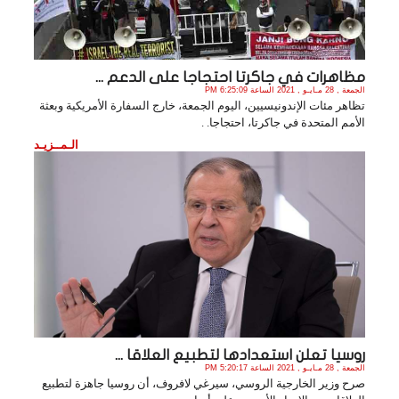
مظاهرات في جاكرتا احتجاجا على الدعم ...
الجمعة , 28 مـايـو , 2021 الساعة 6:25:09 PM
تظاهر مئات الإندونيسيين، اليوم الجمعة، خارج السفارة الأمريكية وبعثة
الأمم المتحدة في جاكرتا، احتجاجا. .
الـمــزيـد
روسيا تعلن استعدادها لتطبيع العلاقا ...
الجمعة , 28 مـايـو , 2021 الساعة 5:20:17 PM
صرح وزير الخارجية الروسي، سيرغي لافروف، أن روسيا جاهزة لتطبيع