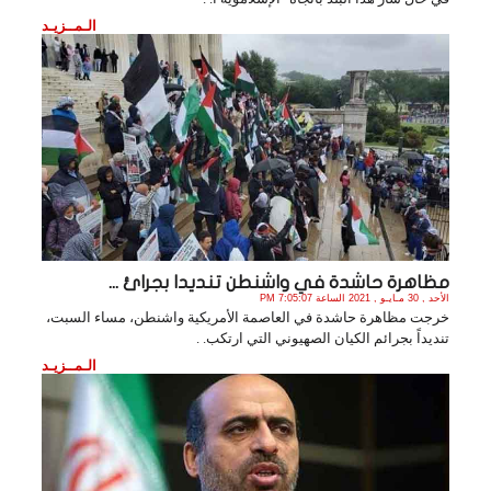
الـمــزيـد
مظاهرة حاشدة في واشنطن تنديدا بجرائ ...
الأحد , 30 مـايـو , 2021 الساعة 7:05:07 PM
خرجت مظاهرة حاشدة في العاصمة الأمريكية واشنطن، مساء السبت،
تنديداً بجرائم الكيان الصهيوني التي ارتكب. .
الـمــزيـد