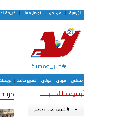
|
|
|
الرئيسية
من نحن
تواصل معنا
خريطة الم
#خبر_وقضية
|
|
|
|
محلي
عربي
دولي
تقارير خاصة
ترجمات
أرشيف الأخبار
دولي أ
الأرشيف لعام 2026م