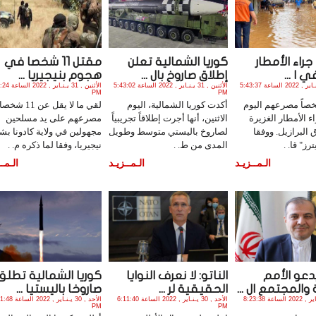
ا جراء الأمطار
كوريا الشمالية تعلن
مقتل 11 شخصا في
ي ا ...
إطلاق صاروخ بال ...
هجوم بنيجيريا ...
الأثنين , 31 يـنـاير , 2022 الساعة 5:43:37
الأثنين , 31 يـنـاير , 2022 الساعة 5:43:02
الأثنين , 31 يـنـاي
PM
PM
19 شخصاً مصرعهم اليوم
أكدت كوريا الشمالية، اليوم
لقي ما لا يقل عن 11 شخصا
اء الأمطار الغزيرة
الاثنين، أنها أجرت إطلاقاً تجريبياً
مصرعهم على يد مسلحين
لبرازيل. ووفقا
لصاروخ باليستي متوسط وطويل
مجهولين في ولاية كادونا بش
رز" قا. .
المدى من ط. .
نيجيريا، وفقا لما ذكره م. .
الـمــزيـد
الـمــزيـد
الـمــ
عو الأمم
الناتو: لا نعرف النوايا
كوريا الشمالية تطلق
والمجتمع ال ...
الحقيقية لر ...
صاروخا باليستيا ...
الأحد , 30 يـنـاير , 2022 الساعة 8:23:38
الأحد , 30 يـنـاير , 2022 الساعة 6:11:40
الأحد , 30 يـنـاير , 022
PM
PM