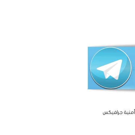
منية جرافيكس