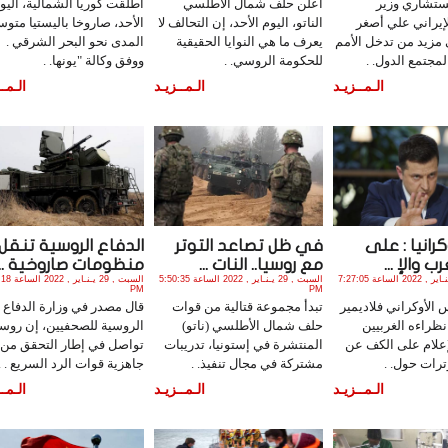
مستشاري وزير
اعلن حلف شمال الأطلسي
أطلقت كوريا الشمالية، اليو
لإيراني علي أصغر
الناتو، اليوم الأحد، إن التحالف لا
الأحد، صاروخا باليستيا متو
مزيد من تدخل الأمم
يعرف ما هي النوايا الحقيقية
المدى نحو البحر الشرقي .
لمجتمع الدول. .
للحكومة الروسي. .
ووفق وكالة "يونها. .
الـمــزيـد
الـمــزيـد
الـمــ
رانيا : على
في ظل تصاعد التوتر
الدفاع الروسية تنقل
ب والإ ...
مع روسيا.. النات ...
منظومات صاروخية ...
السبت , 29 يـنـاير , 2022 الساعة 7:27:05
السبت , 29 يـنـاير , 2022 الساعة 5:50:35
السبت , 29 يـنـ
PM
PM
الأوكراني فلاديمير
تبدأ مجموعة قتالية من قوات
قال مصدر في وزارة الدفاع
ظراءه الغربيين
حلف شمال الأطلسي (ناتو)
الروسية للصحفيين، إن روسي
إعلام على الكف عن
المنتشرة في إستونيا، تدريبات
تواصل في إطار التحقق من
ترات حول. .
مشتركة في مجال تنفيذ. .
جاهزية قوات الرد السريع . .
الـمــزيـد
الـمــزيـد
الـمــ