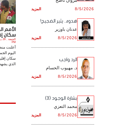
مروان ناصح
أرشيف شهر ديـسـمـبـر ,
8/5/2026
المزيد
أرشيف شهر نـوفـمـبـر ,
هدوءٌ.. يثير الضجيج!
أرشيف شهر ديـسـمـبـر ,
عدنان باوزير
سكان إقل
8/5/2026
المزيد
PM
أعلنت منظم
سكان إقليم
الرد واجب
الذي يشهد ح
د. مهيوب الحسام
8/5/2026
المزيد
بشارة الوجود (3)
محمد التعزي
8/5/2026
المزيد