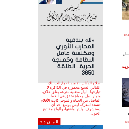
ر , 2022 الساعة 5:42:24
«لا» بندقية
المحارب الثوري
ومكنسة عامل
مال
النظافة وكمنجة
الحرية.. الطلقة
زيـد
3650
صلاح الدكاك / لا ميديا - مازالت تلك
الليالي السبع محفورة في الذاكرة لا
تبارحها... ليال مضنية مترعة بقلق خلاق،
وتوتر نبيل، وحياة تخفق في الخط
الفاصل بين الحياة والموت. كانت الأقلام
تشحذ لمعركة ليس بوسع أحد أن
يستشرف نهايتها وأفقها، وألواح مفاتيح
الحو ...
الـمــزيـد +
2 الساعة 6:01:48