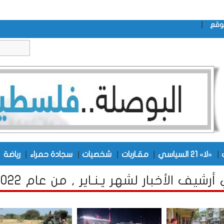
|
وقع
|
|
|
|
|
|
«لا» 21 السياسي
مقـاربات
شخصيات
سجادة حمراء
رياضة
رشيف الأخبار لشهر يـنـاير , من عام 2022