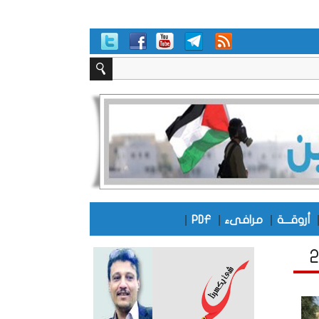
|
|
|
أروقـــة
مرافىء
PDF