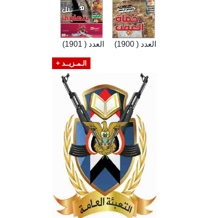
العدد ( 1900)
العدد ( 1901)
الـمـزيــد +