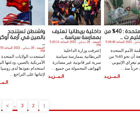
الأمم المتحدة : 40% من
داخلية بريطانيا تعترف
واشنطن تستنجد
يم ت ...
بممارسة سياسة ...
بالصين في أزمة أوكرا
الجمعة , 28 يـنـاير , 2022 الساعة 5:44:46
الجمعة , 28 يـنـاير , 2022 الساعة 5:43:11
...
PM
الجمعة , 28 يـنـ
ة الأمم المتحدة
إعترفت وزارة الداخلية
PM
اليوم الجمعة أن نحو 40% من
البريطانية بممارسة سياسة
استنجدت الولايات المتحدة
 تيغراي الإثيوبي
سرية غير قانونية عبر مصادرة
الأمريكية بالصين، ودعتها ال
رباً منذ . .
الهواتف المحمولة من جميع . .
استخدام نفوذها لدى روسيا
لإثنائها على التراجع . .
الـمــزيـد
الـمــزيـد
الـمــ
..
>
3
2
1