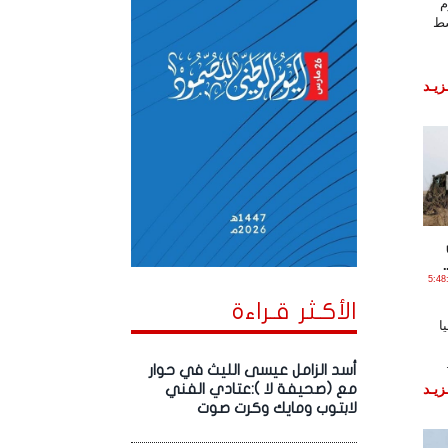
م
سط
زيـد
اير , 2022 الساعة 5:48:18
الأكـثر قـراءة
ا
أسد الزامل عيسى الليث في حوار
زيـد
مع (صحيفة لا ):عتادي الفني
لابتوب ومايك وكرت صوت