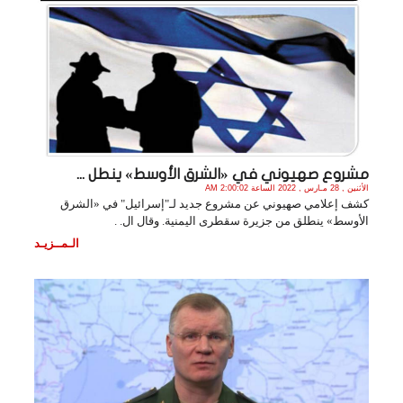
مشروع صهيوني في «الشرق الأوسط» ينطل ...
الأثنين , 28 مـارس , 2022 الساعة 2:00:02 AM
كشف إعلامي صهيوني عن مشروع جديد لـ"إسرائيل" في «الشرق
الأوسط» ينطلق من جزيرة سقطرى اليمنية. وقال ال. .
الـمــزيـد