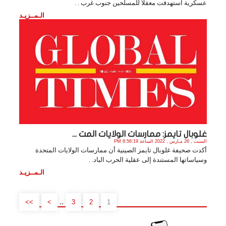
عسكرية استهدفت معقلاً للمسلحين جنوب غرب . .
الـمــزيـد
غلوبال تايمز: ممارسات الولايات المت ...
السبت , 26 مـارس , 2022 الساعة 8:56:19 PM
أكدت صحيفة غلوبال تايمز الصينية أن ممارسات الولايات المتحدة
وسياساتها المستندة إلى عقلية الحرب الباد. .
الـمــزيـد
..
>>
>
3
2
1