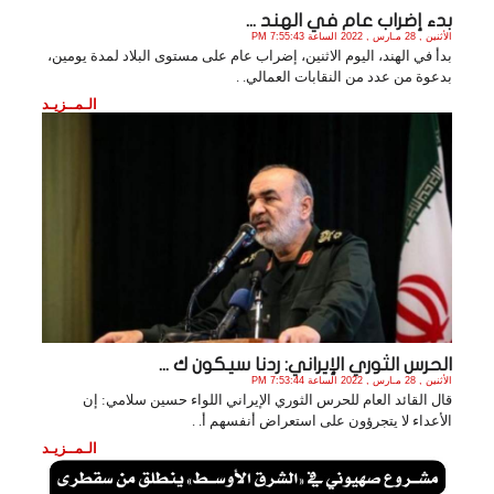
بدء إضراب عام في الهند ...
الأثنين , 28 مـارس , 2022 الساعة 7:55:43 PM
بدأ في الهند، اليوم الاثنين، إضراب عام على مستوى البلاد لمدة يومين،
بدعوة من عدد من النقابات العمالي. .
الـمــزيـد
الحرس الثوري الإيراني: ردنا سيكون ك ...
الأثنين , 28 مـارس , 2022 الساعة 7:53:44 PM
قال القائد العام للحرس الثوري الإيراني اللواء حسين سلامي: إن
الأعداء لا يتجرؤون على استعراض أنفسهم أ. .
الـمــزيـد