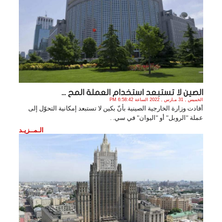
الصين لا تستبعد استخدام العملة المح ...
الخميس , 31 مـارس , 2022 الساعة 6:58:42 PM
أفادت وزارة الخارجية الصينية بأنّ بكين لا تستبعد إمكانية التحوّل إلى
عملة "الروبل" أو "اليوان" في سي. .
الـمــزيـد