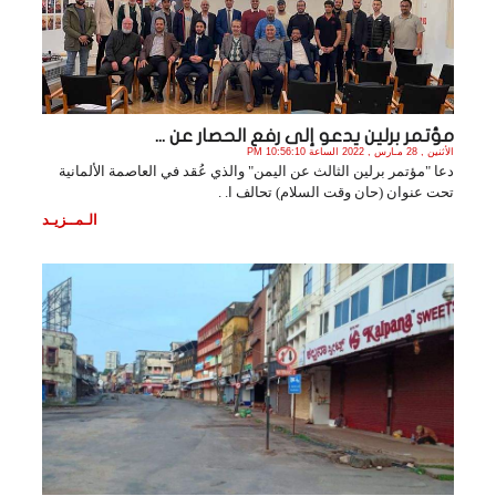
مؤتمر برلين يدعو إلى رفع الحصار عن ...
الأثنين , 28 مـارس , 2022 الساعة 10:56:10 PM
دعا "مؤتمر برلين الثالث عن اليمن" والذي عُقد في العاصمة الألمانية
تحت عنوان (حان وقت السلام) تحالف ا. .
الـمــزيـد