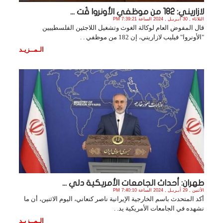
لازاريني: 182 من موظفي الأونروا قُت ...
الثلاثاء , 30 أبـريـل , 2024 الساعة 7:39:21 PM
قال المفوض العام لوكالة الغوث وتشغيل اللاجئين الفلسطييين
"الأونروا" فيليب لازاريني، إن 182 من موظفي . .
الـمــزيـد
طهران: أحداث الجامعات الأمريكية دلي ...
الأثنين , 29 أبـريـل , 2024 الساعة 7:40:10 PM
أكد المتحدث باسم الخارجية الإيرانية ناصر كنعاني، اليوم الاثنين، أن ما
نشهده في الجامعات الأمريكية يد. .
الـمــزيـد