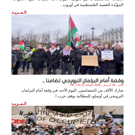
المؤيّدة للقضية الفلسطينية في أوروب. .
الـمــزيـد
وقفة أمام البرلمان النرويجي تضامنا ...
الأحد , 28 أبـريـل , 2024 الساعة 7:41:25 PM
شارك الآلاف من المتضامنين، اليوم الأحد، في وقفة أمام البرلمان
النرويجي في أوسلو، للمطالبة بوقف حرب ا. .
الـمــزيـد