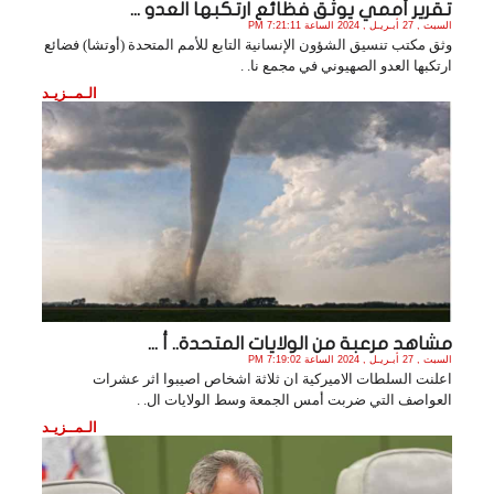
تقرير أممي يوثق فظائع ارتكبها العدو ...
السبت , 27 أبـريـل , 2024 الساعة 7:21:11 PM
وثق مكتب تنسيق الشؤون الإنسانية التابع للأمم المتحدة (أوتشا) فضائع
ارتكبها العدو الصهيوني في مجمع نا. .
الـمــزيـد
مشاهد مرعبة من الولايات المتحدة.. أ ...
السبت , 27 أبـريـل , 2024 الساعة 7:19:02 PM
اعلنت السلطات الاميركية ان ثلاثة اشخاص اصيبوا اثر عشرات
العواصف التي ضربت أمس الجمعة وسط الولايات ال. .
الـمــزيـد