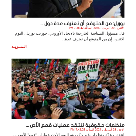
بوريل: من المتوقع أن تعترف عدة دول ...
الأثنين , 29 أبـريـل , 2024 الساعة 7:36:42 PM
قال مسؤول السياسة الخارجية بالاتحاد الأوروبي، جوزيب بوريل، اليوم
الاثنين، إن من المتوقع أن تعترف عدة. .
الـمــزيـد
منظمات حقوقية تنتقد عمليات قمع الأص ...
الأحد , 28 أبـريـل , 2024 الساعة 7:42:52 PM
انتقدت عدّة منظمات غير حكومية، اليوم الأحد، عمليات "قمع" الأصوات