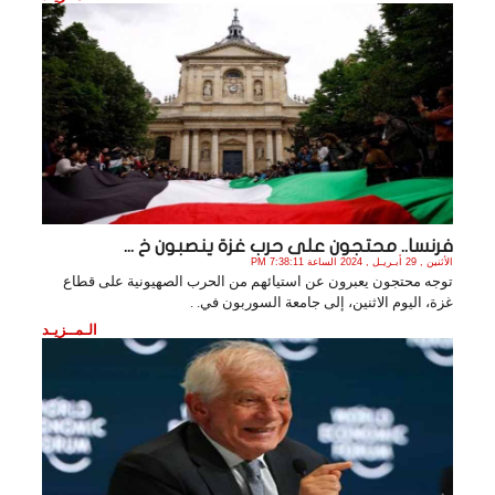
فرنسا.. محتجون على حرب غزة ينصبون خ ...
الأثنين , 29 أبـريـل , 2024 الساعة 7:38:11 PM
توجه محتجون يعبرون عن استيائهم من الحرب الصهيونية على قطاع
غزة، اليوم الاثنين، إلى جامعة السوربون في. .
الـمــزيـد