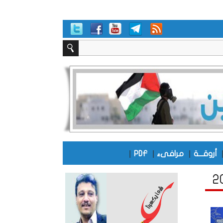
|
|
|
أروقـــة
مرافىء
PDF