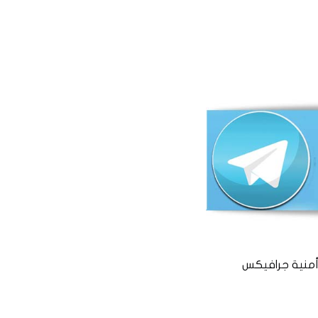
منية جرافيكس