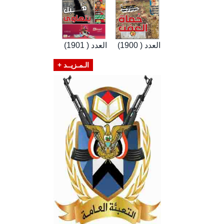
العدد ( 1900)
العدد ( 1901)
الـمـزيــد +