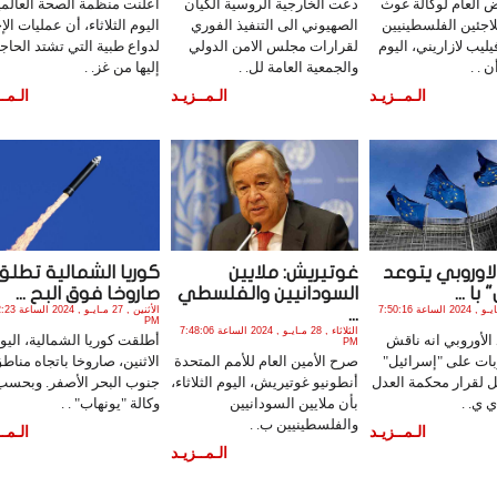
 العام لوكالة غوث
دعت الخارجية الروسية الكيان
أعلنت منظمة الصحة العالمي
اجئين الفلسطينيين
الصهيوني الى التنفيذ الفوري
اليوم الثلاثاء، أن عمليات الإج
فيليب لازاريني، اليوم
لقرارات مجلس الامن الدولي
لدواع طبية التي تشتد الحاج
 . .
والجمعية العامة لل. .
إليها من غز. .
الـمــزيـد
الـمــزيـد
الـمــ
الاوروبي يتوعد
غوتيريش: ملايين
كوريا الشمالية تطلق
با ...
السودانيين والفلسطي
صاروخا فوق البح ...
الثلاثاء , 28 مـايـو , 2024 الساعة 7:50:16
الأثنين , 27 مـايـو
...
PM
الثلاثاء , 28 مـايـو , 2024 الساعة 7:48:06
 الأوروبي انه ناقش
أطلقت كوريا الشمالية، اليو
PM
ت على "إسرائيل"
صرح الأمين العام للأمم المتحدة
الاثنين، صاروخا باتجاه مناط
ثل لقرار محكمة العدل
أنطونيو غوتيريش، اليوم الثلاثاء،
جنوب البحر الأصفر. وبحسب
ي ي. .
بأن ملايين السودانيين
وكالة "يونهاب" . .
والفلسطينيين ب. .
الـمــزيـد
الـمــ
الـمــزيـد