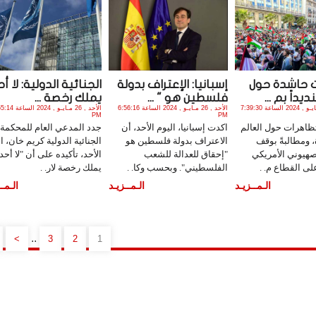
 حاشدة حول
إسبانيا: الإعتراف بدولة
الجنائية الدولية: لا أ
ديداً بم ...
فلسطين هو " ...
يملك رخصة ...
الأثنين , 27 مـايـو , 2024 الساعة 7:39:30
الأحد , 26 مـايـو , 2024 الساعة 6:56:16
الأحد , 26 مـايـو , 2024 
PM
PM
ظاهرات حول العالم
اكدت إسبانيا، اليوم الأحد، أن
جدد المدعي العام للمحكمة
، ومطالبةً بوقف
الاعتراف بدولة فلسطين هو
الجنائية الدولية كريم خان، ا
صهيوني الأمريكي
"إحقاق للعدالة للشعب
الأحد، تأكيده على أن "لا أحد
ى القطاع م. .
الفلسطيني". وبحسب وكا. .
يملك رخصة لار. .
الـمــزيـد
الـمــزيـد
الـمــ
..
>
3
2
1