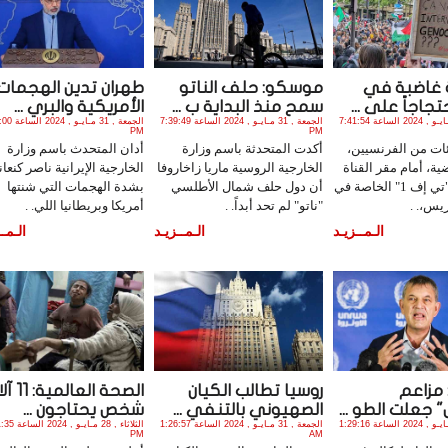
 غاضبة في
موسكو: حلف الناتو
طهران تدين الهجمات
تجاجاً على ...
سمح منذ البداية ب ...
الأمريكية والبري ...
الجمعة , 31 مـايـو , 2024 الساعة 7:41:54
الجمعة , 31 مـايـو , 2024 الساعة 7:39:49
الجمعة , 31 مـاي
PM
PM
ات من الفرنسيين،
أكدت المتحدثة باسم وزارة
أدان المتحدث باسم وزارة
ضية، أمام مقر القناة
الخارجية الروسية ماريا زاخاروفا
الخارجية الإيرانية ناصر كنعا
الفرنسية "تي إف 1" الخاصة في
أن دول حلف شمال الأطلسي
بشدة الهجمات التي شنتها
يس،. .
"ناتو" لم تحد أبداً. .
أمريكا وبريطانيا اللي. .
الـمــزيـد
الـمــزيـد
الـمــ
: مزاعم
روسيا تطالب الكيان
الصحة العال
" جعلت الطو ...
الصهيوني بالتنفي ...
شخص يحتاجون ...
الجمعة , 31 مـايـو , 2024 الساعة 1:29:16
الجمعة , 31 مـايـو , 2024 الساعة 1:26:57
الثلاثاء , 28 مـايـو
PM
AM