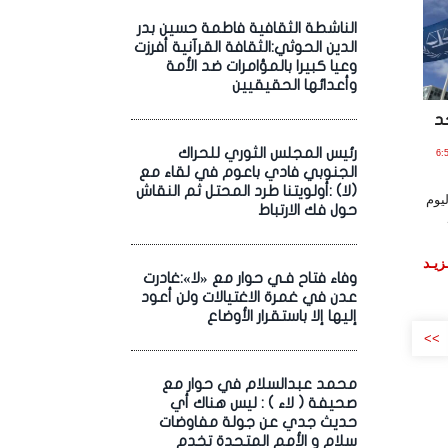
الناشطة الثقافية فاطمة حسين بدر
الدين الحوثي:الثقافة القرآنية أفرزت
وعيا كبيرا بالمؤامرات ضد الأمة
وأعدائها الحقيقيين
حد
رئيس المجلس الثوري للحراك
الساعة 6:55:14
الجنوبي فادي باعوم في لقاء مع
(لا) :أولويتنا طرد المحتل ثم النقاش
ليوم
حول فك الارتباط
زيـد
وفاء فتاح فـي حوار مع «لا»:غادرت
عدن في غمرة الاغتيالات ولن أعود
إليها إلا باستقرار الأوضاع
>>
محمد عبدالسلام في حوار مع
صحيفة ( لاء ) : ليس هناك أي
حديث جدي عن جولة مفاوضات
سلام و الأمم المتحدة تخدم