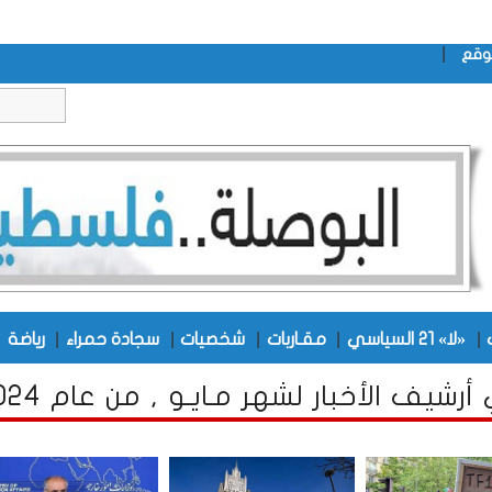
|
وقع
|
|
|
|
|
|
«لا» 21 السياسي
مقـاربات
شخصيات
سجادة حمراء
رياضة
رشيف الأخبار لشهر مـايـو , من عام 2024