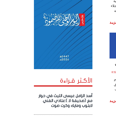
ة
لاء
ة
زيـد
 , 2024 الساعة 8:52:23
م
الأكـثر قـراءة
ق
أسد الزامل عيسى الليث في حوار
زيـد
مع (صحيفة لا ):عتادي الفني
لابتوب ومايك وكرت صوت