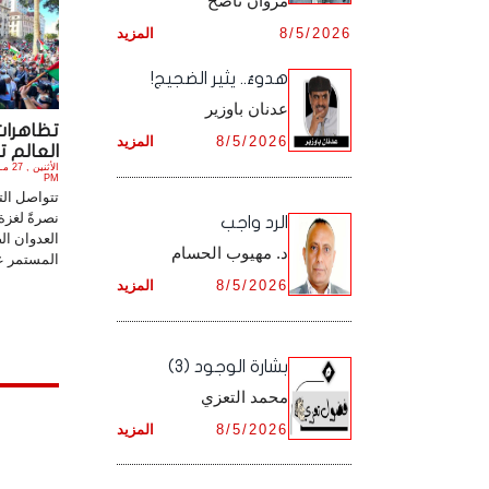
مروان ناصح
أرشيف شهر ديـسـمـبـر ,
8/5/2026
المزيد
أرشيف شهر نـوفـمـبـر ,
هدوءٌ.. يثير الضجيج!
أرشيف شهر ديـسـمـبـر ,
عدنان باوزير
تظاهرات
8/5/2026
المزيد
العالم تن
PM
تتواصل الت
نصرةً لغزة
الرد واجب
العدوان ال
د. مهيوب الحسام
المستمر عل
8/5/2026
المزيد
بشارة الوجود (3)
محمد التعزي
8/5/2026
المزيد