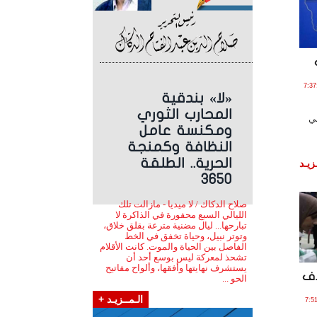
ـو , 2024 الساعة 7:37:00
«لا» بندقية
المحارب الثوري
ني
ومكنسة عامل
النظافة وكمنجة
الحرية.. الطلقة
زيـد
3650
صلاح الدكاك / لا ميديا - مازالت تلك
الليالي السبع محفورة في الذاكرة لا
تبارحها... ليال مضنية مترعة بقلق خلاق،
وتوتر نبيل، وحياة تخفق في الخط
الفاصل بين الحياة والموت. كانت الأقلام
تشحذ لمعركة ليس بوسع أحد أن
يستشرف نهايتها وأفقها، وألواح مفاتيح
مية: 11 آلاف
الحو ...
الـمــزيـد +
 , 2024 الساعة 7:51:35