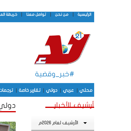
|
|
|
الرئيسية
من نحن
تواصل معنا
خريطة الم
#خبر_وقضية
|
|
|
|
محلي
عربي
دولي
تقارير خاصة
ترجمات
أرشيف الأخبار
دولي أ
الأرشيف لعام 2026م