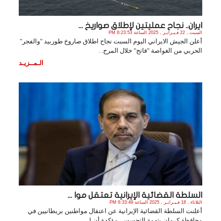
ايران.. نجاح عمليتين لإطلاق صواريخ ...
السبت , 22 فـبـرايـر , 2025 الساعة 6:23:53 PM
أعلن الجيش الايراني اليوم السبت نجاح اطلاق صاروخ طوربيد "والفجر"
الحربي من الغواصة "فاتح" خلال المرح. .
الـمــزيـد
السلطة القضائية الإيرانية تعتقل موا ...
الثلاثاء , 18 فـبـرايـر , 2025 الساعة 6:33:49 PM
أعلنت السلطة القضائية الإيرانية عن اعتقال مواطنين بريطانيين في
محافظة كرمان بتهمة التجسس، مؤكدة أن ا. .