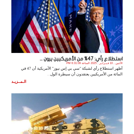
استطلاع رأي: 47% من الأمريكيين يرون ...
الأثنين , 10 فـبـرايـر , 2025 الساعة 6:31:09 PM
أظهر استطلاع رأي لشبكة "سي بي إس نيوز" الأمريكية أن 47 في
المائة من الأمريكيين يعتقدون أن سيطرة الول. .
الـمــزيـد