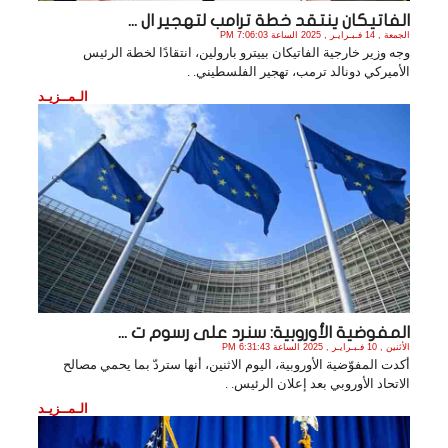
الفاتيكان ينتقد خطة ترامب لتهجير ال ...
الجمعة , 14 فـبـرايـر , 2025 الساعة 7:06:03 PM
وجه وزير خارجية الفاتيكان بييترو بارولين، انتقادًا لخطة الرئيس
الأميركي دونالد ترمب، تهجير الفلسطيني. .
الـمــزيـد
المفوضية الأوروبية: سنرد على رسوم ت ...
الأثنين , 10 فـبـرايـر , 2025 الساعة 6:31:43 PM
أكدت المفوّضية الأوروبية، اليوم الاثنين، أنها ستردّ بما يحمي مصالح
الاتحاد الأوروبي بعد إعلان الرئيس. .
الـمــزيـد