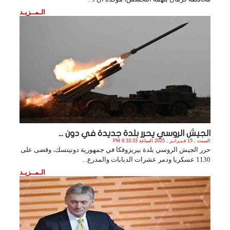
الـمــزيـد
الجيش الروسي يحرر بلدة جديدة في دون ...
السبت , 15 فـبـرايـر , 2025 الساعة 6:33:33 PM
حرر الجيش الروسي بلدة بيريزوفكا في جمهورية دونيتسك، وقضى على
1130 عسكريا ودمر عشرات الدبابات والمدرع. .
الـمــزيـد