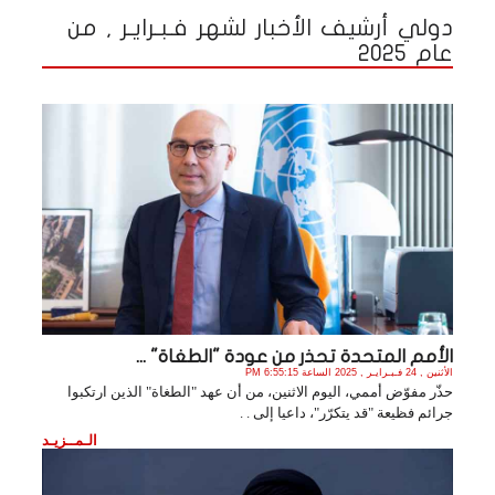
دولي أرشيف الأخبار لشهر فـبـرايـر , من
عام 2025
الأمم المتحدة تحذر من عودة "الطغاة" ...
الأثنين , 24 فـبـرايـر , 2025 الساعة 6:55:15 PM
حذّر مفوّض أممي، اليوم الاثنين، من أن عهد "الطغاة" الذين ارتكبوا
جرائم فظيعة "قد يتكرّر"، داعيا إلى . .
الـمــزيـد