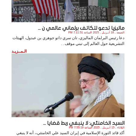
ماليزيا تدعو لتكاتف برلماني عالمي ن ...
الجمعة , 18 أبـريـل , 2025 الساعة 7:11:51 PM
دعا رئيس البرلمان الماليزي، تان سري داتو جوهري بن عبدول، الهيئات
التشريعية حول العالم إلى تبني موقف . .
الـمــزيـد
السيد الخامنئي: لا ينبغي ربط قضايا ...
الثلاثاء , 15 أبـريـل , 2025 الساعة 7:55:19 PM
أكد قائد الثورة الإسلامية في إيران السيد علي الخامنئي،، أنه لا ينبغي