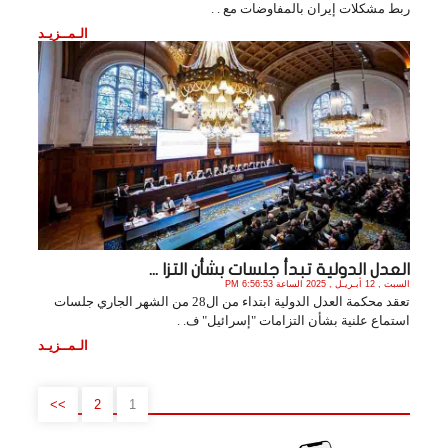
ربط مشكلات إيران بالمفاوضات مع . .
الـمــزيـد
العدل الدولية تبدأ جلسات بشأن التزا ...
السبت , 12 أبـريـل , 2025 الساعة 6:56:53 PM
تعقد محكمة العدل الدولية ابتداء من ال28 من الشهر الجاري جلسات
استماع علنية بشأن التزامات "إسرائيل" ف. .
الـمــزيـد
>>
2
1