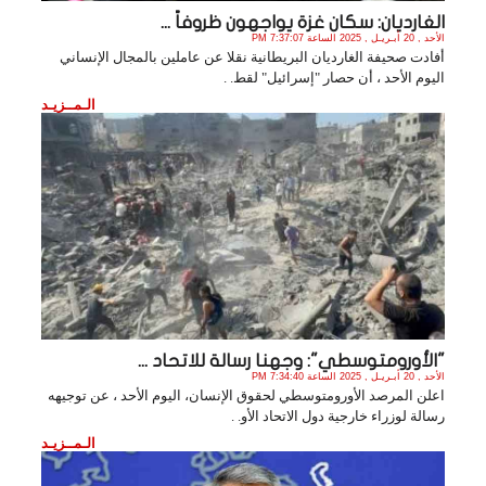
الغارديان: سكان غزة يواجهون ظروفاً ...
الأحد , 20 أبـريـل , 2025 الساعة 7:37:07 PM
أفادت صحيفة الغارديان البريطانية نقلا عن عاملين بالمجال الإنساني
اليوم الأحد ، أن حصار "إسرائيل" لقط. .
الـمــزيـد
"الأورومتوسطي": وجهنا رسالة للاتحاد ...
الأحد , 20 أبـريـل , 2025 الساعة 7:34:40 PM
اعلن المرصد الأورومتوسطي لحقوق الإنسان، اليوم الأحد ، عن توجيهه
رسالة لوزراء خارجية دول الاتحاد الأو. .
الـمــزيـد