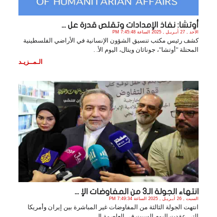
أوتشا: نفاذ الإمدادات وتقلص قدرة عل ...
الأحد , 27 أبـريـل , 2025 الساعة 7:45:48 PM
كشف رئيس مكتب تنسيق الشؤون الإنسانية في الأراضي الفلسطينية
المحتلة "أوتشا"، جوناثان ويتال، اليوم الأ. .
الـمــزيـد
انتهاء الجولة الـ3 من المفاوضات الإ ...
السبت , 26 أبـريـل , 2025 الساعة 7:49:34 PM
انتهت الجولة الثالثة من المفاوضات غير المباشرة بين إيران وأمريكا
التي عقدت اليوم السبت في العاصمة ال. .