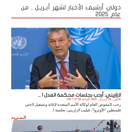
دولي أرشيف الأخبار لشهر أبـريـل , من
عام 2025
لازاريني: أرحب بجلسات محكمة العدل ا ...
الأثنين , 28 أبـريـل , 2025 الساعة 7:37:58 PM
رحب المفوض العام لوكالة الأمم المتحدة لإغاثة وتشغيل لاجئي
فلسطين "الأونروا"، فيليب لازاريني، بجلسة ا. .
الـمــزيـد