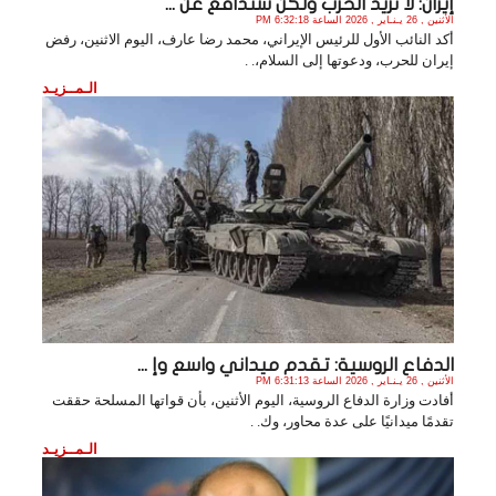
إيران: لا نريد الحرب ولكن سندافع عن ...
الأثنين , 26 يـنـاير , 2026 الساعة 6:32:18 PM
أكد النائب الأول للرئيس الإيراني، محمد رضا عارف، اليوم الاثنين، رفض
إيران للحرب، ودعوتها إلى السلام،. .
الـمــزيـد
الدفاع الروسية: تقدم ميداني واسع وإ ...
الأثنين , 26 يـنـاير , 2026 الساعة 6:31:13 PM
أفادت وزارة الدفاع الروسية، اليوم الأثنين، بأن قواتها المسلحة حققت
تقدمًا ميدانيًا على عدة محاور، وك. .
الـمــزيـد