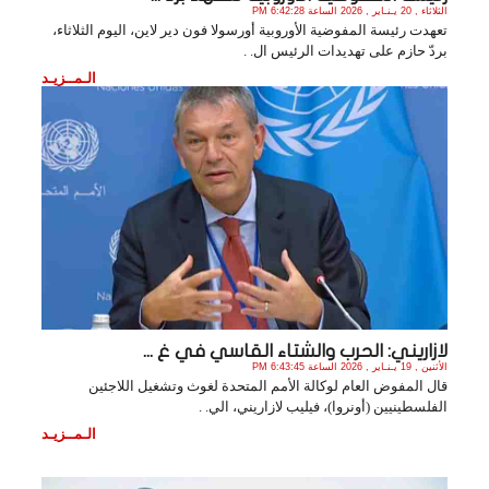
الثلاثاء , 20 يـنـاير , 2026 الساعة 6:42:28 PM
تعهدت رئيسة المفوضية الأوروبية أورسولا فون دير لاين، اليوم الثلاثاء،
بردّ حازم على تهديدات الرئيس ال. .
الـمــزيـد
لازاريني: الحرب والشتاء القاسي في غ ...
الأثنين , 19 يـنـاير , 2026 الساعة 6:43:45 PM
قال المفوض العام لوكالة الأمم المتحدة لغوث وتشغيل اللاجئين
الفلسطينيين (أونروا)، فيليب لازاريني، الي. .
الـمــزيـد