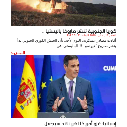
كوريا الجنوبية تنشر صاروخا باليستيا ...
الأحد , 18 يـنـاير , 2026 الساعة 6:31:21 PM
أفادت مصادر عسكرية، اليوم الأحد، بأن الجيش الكوري الجنوبي بدأ
بنشر صاروخ "هيونمو - 5" الباليستي، في . .
الـمــزيـد
إسبانيا: غزو أمريكا لغرينلاند سيجعل ...