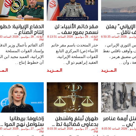
الإيراني" يعلن
مقر خاتم الأنبياء: لن
الدفاع الإيرانية: خطو
ناقل ...
نسمح بمرور سف ...
إنتاج الصناع ...
الجمعة , 31 يـولـيـو , 2026 الساعة 6:50:35
الثلاثاء , 28 يـولـيـو , 2026 الساعة 8:13:51
الثلاثاء , 8
PM
PM
 الثوري الإيراني ،
حذر المتحدث باسم مقر خاتم
أكد القائم بأعمال وزير الدفا
ف وأوقف ناقلتي نفط
الأنبياء (ص) المركزي التابع
وإسناد القوات المسلحة
في مضيق هرمز ،
للقوات المسلحة الإيرانية،
الإيرانية، العميد مجيد ابن ال
ة ، وأن . .
العقيد إبراهيم ذو ال. .
أن خطوط إنتاج . .
الـمــزيـد
الـمــزيـد
الـمــ
قتل أربعة عناصر
طهران تُبلغ واشنطن
زاخاروفا: بريطانيا
بي ...
بدعاوى قضائية تط ...
ستواصل نهج الموا ...
الأثنين , 27 يـولـيـو , 2026 الساعة 8:05:50
الأثنين , 27 يـولـيـو , 2026 الساعة 8:03:30
الأثنين , 27
PM
PM