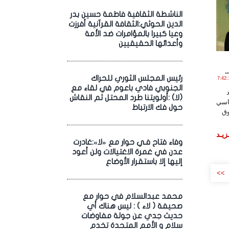
الناشطة الثقافية فاطمة حسين بدر
الدين الحوثي:الثقافة القرآنية أفرزت
وعيا كبيرا بالمؤامرات ضد الأمة
وأعدائها الحقيقيين
.
رئيس المجلس الثوري للحراك
2 يـولـيـو , 2026 الساعة 7:42:11
الجنوبي فادي باعوم في لقاء مع
(لا) :أولويتنا طرد المحتل ثم النقاش
ماسي
حول فك الارتباط
وق
زيـد
وفاء فتاح فـي حوار مع «لا»:غادرت
عدن في غمرة الاغتيالات ولن أعود
إليها إلا باستقرار الأوضاع
>>
محمد عبدالسلام في حوار مع
صحيفة ( لاء ) : ليس هناك أي
حديث جدي عن جولة مفاوضات
سلام و الأمم المتحدة تخدم