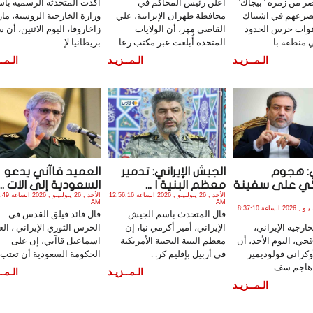
 عناصر من زمرة "بيجاك"
أعلن رئيس المحاكم في
أكدت المتحدثة الرسمية با
مصرعهم في اشتباك
محافظة طهران الإيرانية، علي
وزارة الخارجية الروسية، ماري
وات حرس الحدود
القاصي مهر، أن الولايات
زاخاروفا، اليوم الاثنين، أن
ي منطقة با. .
المتحدة أُبلغت عبر مكتب رعا. .
بريطانيا لإ. .
الـمــزيـد
الـمــزيـد
الـمــ
: هجوم
الجيش الإيراني: تدمير
العميد قاآني يدعو
كي على سفينة
معظم البنية ا ...
السعودية إلى الات ...
الأحد , 26 يـولـيـو , 2026 الساعة 12:56:16
الأحد , 26 يـولـ
AM
AM
الأحد , 26 يـولـيـو , 2026 الساعة 8:37:10
قال المتحدث باسم الجيش
قال قائد فيلق القدس في
خارجية الإيراني،
الإيراني، أمير أكرمي نيا، إن
الحرس الثوري الإيراني ، الع
ي، اليوم الأحد، أن
معظم البنية التحتية الأمريكية
اسماعيل قاآني، إن على
وكراني فولوديمير
في أربيل بإقليم كر. .
الحكومة السعودية أن تعتب. 
هاجم سف. .
الـمــزيـد
الـمــ
الـمــزيـد