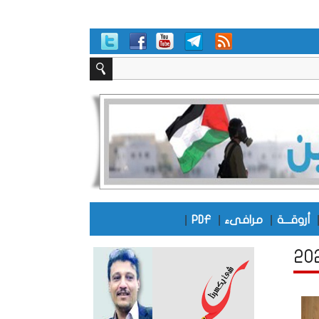
|
|
|
أروقـــة
مرافىء
PDF