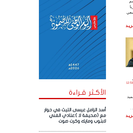
سم
ا
 سعي
زيـد
يـو , 2026 الساعة 12:53:49
الأكـثر قـراءة
ميد
.
أسد الزامل عيسى الليث في حوار
زيـد
مع (صحيفة لا ):عتادي الفني
لابتوب ومايك وكرت صوت