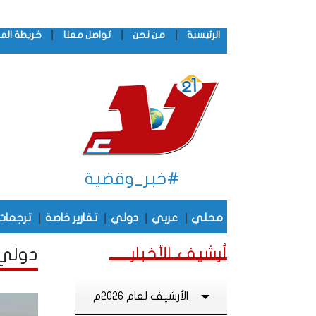
|
|
|
الرئيسية
من نحن
تواصل معنا
خريطة الم
#خبر_وقضية
|
|
|
|
محلي
عربي
دولي
تقارير خاصة
ترجمات
أرشيف الأخبار
دولي أ
الأرشيف لعام 2026م