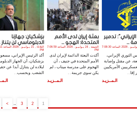
الإيراني": تدمير
بعثة إيران لدى الأمم
بزشكيان: جهازنا
ة ...
المتحدة: الهجو ...
الدبلوماسي لن يتناز ..
الجمعة , 24 يـولـيـو , 2026 الساعة 7:08:30
الجمعة , 24 يـولـيـو , 2026 الساعة 7:06:59
الثلاثاء , 1
PM
PM
 الثوري الإيراني،
أكدت البعثة الدائمة لإيران لدى
أكد الرئيس الإيراني، مسعود
عة، عن مقتل وإصابة
الأمم المتحدة في جنيف ، أن
بزشكيان، أن الجهاز الدبلو
سكرييين الأمريكيين
الهجوم على مدرسة ميناب ، لم
لبلاده لن يتنازل أبدا عن حق
إقا. .
يكن سوى جريمة . .
الشعب. وبحسب. .
الـمــزيـد
الـمــزيـد
الـمــ
..
>
3
2
1