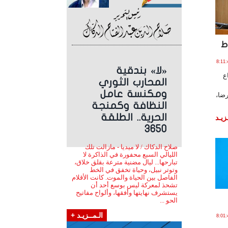
ط
2 يـولـيـو , 2026 الساعة 8:11:43
«لا» بندقية
ع
المحارب الثوري
ومكنسة عامل
رضا،
النظافة وكمنجة
الحرية.. الطلقة
زيـد
3650
صلاح الدكاك / لا ميديا - مازالت تلك
الليالي السبع محفورة في الذاكرة لا
تبارحها... ليال مضنية مترعة بقلق خلاق،
وتوتر نبيل، وحياة تخفق في الخط
الفاصل بين الحياة والموت. كانت الأقلام
تشحذ لمعركة ليس بوسع أحد أن
يستشرف نهايتها وأفقها، وألواح مفاتيح
الحو ...
الـمــزيـد +
 يـولـيـو , 2026 الساعة 8:01:45