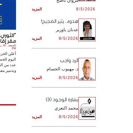
مروان ناصح
أرشيف شهر ديـسـمـبـر ,
8/5/2026
المزيد
أرشيف شهر نـوفـمـبـر ,
هدوءٌ.. يثير الضجيج!
أرشيف شهر ديـسـمـبـر ,
عدنان باوزير
"الثوري 
8/5/2026
المزيد
مقر إقام
PM
أعلن الحرس
اليوم الجم
الرد واجب
عدد من الع
د. مهيوب الحسام
وتدمير مقر 
8/5/2026
المزيد
بشارة الوجود (3)
محمد التعزي
8/5/2026
المزيد