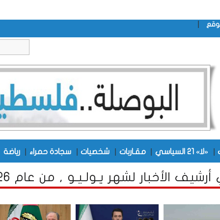
|
وقع
|
|
|
|
|
|
«لا» 21 السياسي
مقـاربات
شخصيات
سجادة حمراء
رياضة
رشيف الأخبار لشهر يـولـيـو , من عام 2026