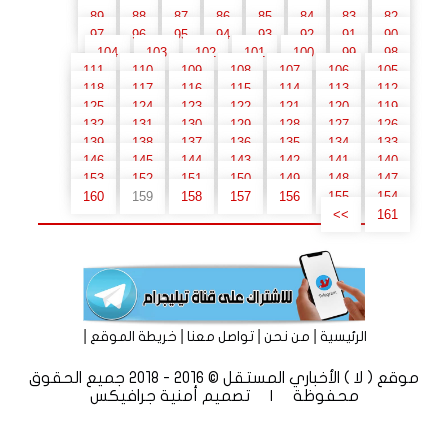
89
88
87
86
85
84
83
82
97
96
95
94
93
92
91
90
104
103
102
101
100
99
98
111
110
109
108
107
106
105
118
117
116
115
114
113
112
125
124
123
122
121
120
119
132
131
130
129
128
127
126
139
138
137
136
135
134
133
146
145
144
143
142
141
140
153
152
151
150
149
148
147
160
159
158
157
156
155
154
>>
161
|
|
|
|
الرئيسية
من نحن
تواصل معنا
خريطة الموقع
موقع ( لا ) الأخباري المستقل © 2016 - 2018 جميع الحقوق
محفوظة | تصميم
أمنية جرافيكس