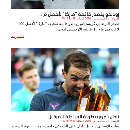
رونالدو يتصدر قائمة "ماركا" لأفضل م ...
السبت , 31 ديـسـمـبـر , 2016 الساعة 5:11:08 PM
تصدر البرتغالي كريستيانو رونالدو قائمة صحيفة "ماركا" لأفضل 100
لاعب في عام 2016 يليه الأرجنتيني ليون. .
الـمــزيـد
نادال يفوز ببطولة المبادلة للمرة ال ...
السبت , 31 ديـسـمـبـر , 2016 الساعة 5:09:30 PM
تغلّب الإسباني رافاييل نادال على البلجيكي دايفيد جوفين، اليوم السبت،