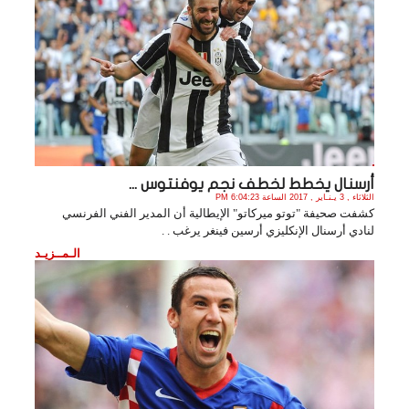
أرسنال يخطط لخطف نجم يوفنتوس ...
الثلاثاء , 3 يـنـاير , 2017 الساعة 6:04:23 PM
كشفت صحيفة "توتو ميركاتو" الإيطالية أن المدير الفني الفرنسي
لنادي أرسنال الإنكليزي أرسين فينغر يرغب . .
الـمــزيـد