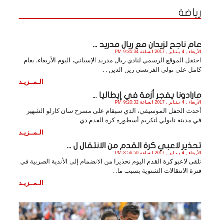
رياضة
عام ناجح لزيدان مع ريال مدريد ...
الأربعاء , 4 يـنـاير , 2017 الساعة 9:35:34 PM
احتفل الموقع الرسمي لنادي ريال مدريد الإسباني، اليوم الأربعاء، بعام
كامل على تولى الفرنسي زين الدين . .
الـمــزيـد
مارادونا يفجر أزمة في إيطاليا ...
الأربعاء , 4 يـنـاير , 2017 الساعة 9:20:32 PM
أحدث الحفل الموسيقي، الذي سيقام على مسرح سان كارلو الشهير
في مدينة نابولي لتكريم أسطورة كرة القدم دي. .
الـمــزيـد
تحذير لاعبي كرة القدم من الانتقال ل ...
الأربعاء , 4 يـنـاير , 2017 الساعة 8:56:50 PM
تلقى لاعبو كرة القدم اليوم تحذيرا من الانضمام إلى الأندية الصربية في
فترة الانتقالات الشتوية بسبب ما. .
الـمــزيـد