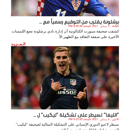
برشلونة يقترب من التوقيع رسمياً مع ...
الثلاثاء , 3 يـنـاير , 2017 الساعة 6:00:58 PM
كشفت صحيفة سبورت الكتالونية أن إدارة نادي برشلونة تضع اللمسات
الأخيرة على صفقة التعاقد مع الظهير الأ. .
الـمــزيـد
"الليغا" تسيطر على تشكيلة "ليكيب" ل ...
الأثنين , 2 يـنـاير , 2017 الساعة 6:25:00 PM
سيطر لاعبو الدوري الإسباني على التشكيلة المثالية لصحيفة "ليكيب"
الفرنسية لعام 2016 بعدما ضمت 7 لاعبي. .