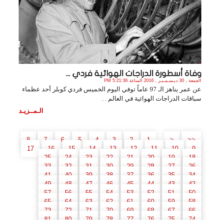
وفاة أسطورة الدراجات الهوائية فردي ...
الجمعة , 30 ديـسـمـبـر , 2016 الساعة 5:21:36 PM
عن عمر يناهز الـ 97 عاماً توفي اليوم الخميس فردي كوبلر أحد عظماء
سباقات الدراجات الهوائية في العالم . .
الـمــزيـد
..
8
7
6
5
4
3
2
1
<
<<
17
16
15
14
13
12
11
10
9
25
24
23
22
21
20
19
18
33
32
31
30
29
28
27
26
41
40
39
38
37
36
35
34
49
48
47
46
45
44
43
42
57
56
55
54
53
52
51
50
65
64
63
62
61
60
59
58
73
72
71
70
69
68
67
66
81
80
79
78
77
76
75
74