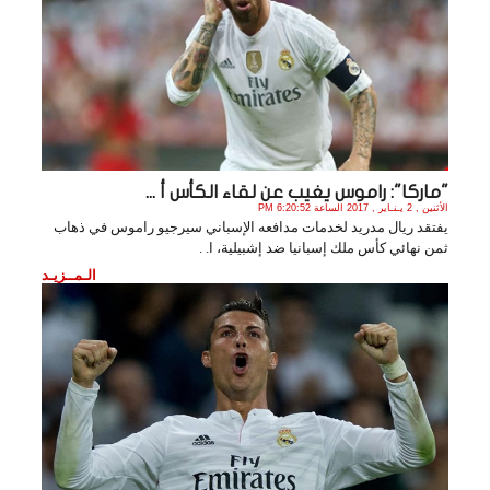
"ماركا": راموس يغيب عن لقاء الكأس أ ...
الأثنين , 2 يـنـاير , 2017 الساعة 6:20:52 PM
يفتقد ريال مدريد لخدمات مدافعه الإسباني سيرجيو راموس في ذهاب
ثمن نهائي كأس ملك إسبانيا ضد إشبيلية، ا. .
الـمــزيـد