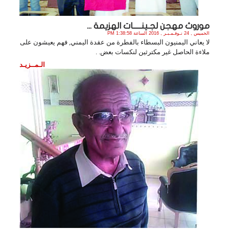
موروث مهجن لجـينـــــات الهزيمة ...
الخميس , 24 نـوفـمـبـر , 2016 الساعة 1:38:58 PM
لا يعاني اليمنيون البسطاء بالفطرة من عقدة اليمني, فهم يعيشون على
ملاءة الحاصل غير مكترثين لنكسات بعض. .
الـمــزيـد