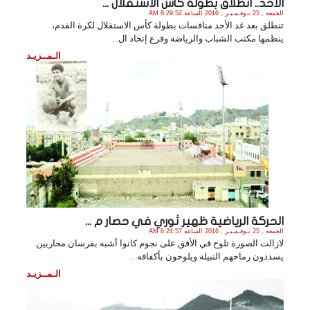
الأحد.. انطلاق بطولة كأس الاستقلال ...
الجمعة , 25 نـوفـمـبـر , 2016 الساعة 8:29:52 AM
تنطلق بعد غد الأحد منافسات بطولة كأس الاستقلال لكرة القدم،
ينظمها مكتب الشباب والرياضة وفرع إتحاد ال. .
الـمــزيـد
الحركة الرياضية ظهير ثوري في حصار م ...
الجمعة , 25 نـوفـمـبـر , 2016 الساعة 6:24:57 AM
لازالت الصورة تلوح في الأفق على نجوم كانوا أشبه بفرسان محاربين
يسددون رماحهم النبيلة ويلوحون بأكفافه. .
الـمــزيـد