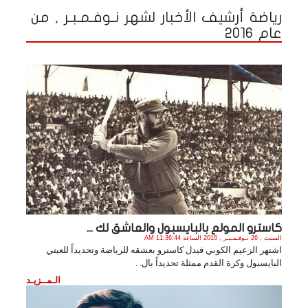
رياضة أرشيف الأخبار لشهر نـوفـمـبـر , من
عام 2016
كاسترو المولع بالبايسبول والعاشق لك ...
السبت , 26 نـوفـمـبـر , 2016 الساعة 11:36:44 AM
اشتهر الزعيم الكوبي فيدل كاسترو بعشقه للرياضة وتحديداً للعبتي
البايسبول وكرة القدم ممثلة تحديداً بال. .
الـمــزيـد