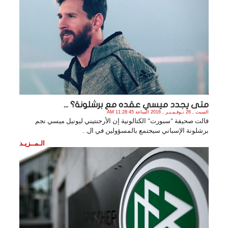
متى يجدد ميسي عقده مع برشلونة؟ ...
السبت , 26 نـوفـمـبـر , 2016 الساعة 11:28:45 AM
قالت صحيفة "سبورت" الكتالونية إن الأرجنتيني ليونيل ميسي نجم
برشلونة الإسباني سيجتمع بالمسؤولين في ال. .
الـمــزيـد