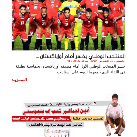
المنتخب الوطني يخسر أمام أوزباكستان ...
الخميس , 10 أكـتـوبـر , 2019 الساعة 7:25:22 PM
خسر المنتخب الوطني الأول أمام مضيفه أوزباكستان بخماسية نظيفة
في اللقاء الذي جمعهما اليوم على استاد ب. .
الـمــزيـد