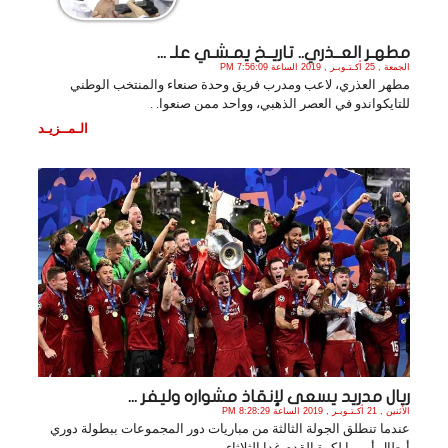
مطهـر العــذري.. تاريــخ يمـشـي علـ ...
الجمعة , 25 أكـتـوبـر , 2019 الساعة 7:56:09 PM
مطهر العذري، لاعب ومدرب فريق وحدة صنعاء والمنتخب الوطني
للتايكواندو في العصر الذهبي، وواحد ممن صنعوا. .
الـمــزيـد
ريال مدريد يسعى لإنقاذ مشواره وليفر ...
الأثنين , 21 أكـتـوبـر , 2019 الساعة 8:28:29 PM
عندما تنطلق الجولة الثالثة من مباريات دور المجموعات ببطولة دوري
أبطال أوروبا لكرة القدم غدا الثلاثاء. .