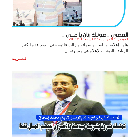
العصري .. صوتـك رنان يا عـلي ...
الجمعة , 18 أكـتـوبـر , 2019 الساعة 7:01:17 PM
هامة إعلامية رياضية وبصماته مازالت قائمة حتى اليوم. قدم الكثير
للرياضة اليمنية والإعلام في مسيرته ال. .
الـمــزيـد