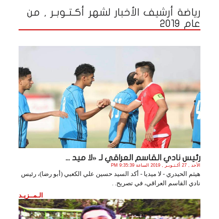
رياضة أرشيف الأخبار لشهر أكـتـوبـر , من
عام 2019
رئيس نادي القاسم العراقي لـ «لا ميد ...
الأحد , 27 أكـتـوبـر , 2019 الساعة 9:35:39 PM
هيثم الحيدري - لا ميديا - أكد السيد حسين علي الكعبي (أبو رضا)، رئيس
نادي القاسم العراقي، في تصريح. .
الـمــزيـد