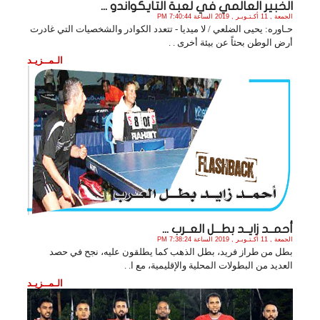
الخبير العالمي في لعبة التايكواندو ...
الجمعة , 11 أكـتـوبـر , 2019 الساعة 7:40:44 PM
حـاوره: يحيى الضلعي / لا ميديا - تتعدد الكوادر والشخصيات التي غادرت
أرض الوطن بحثاً عن بيئة أخرى . .
الـمــزيـد
أحمــد زايــد بطـــل العــرب ...
الجمعة , 11 أكـتـوبـر , 2019 الساعة 7:38:24 PM
بطل من طراز فريد، بطل الذهب كما يطلقون عليه، نجح في حصد
العديد من البطولات المحلية والإقليمية، مع ا. .
الـمــزيـد