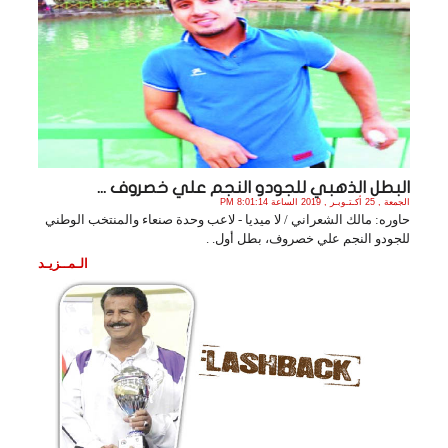
البطل الذهبي للجودو النجم علي خصروف ...
الجمعة , 25 أكـتـوبـر , 2019 الساعة 8:01:14 PM
حاوره: مالك الشعراني / لا ميديا - لاعب وحدة صنعاء والمنتخب الوطني
للجودو النجم علي خصروف، بطل أول. .
الـمــزيـد