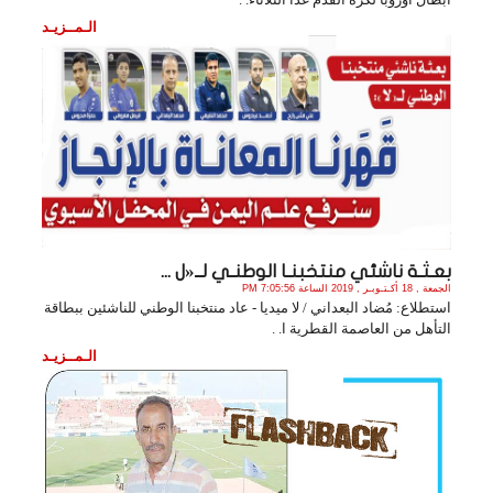
الـمــزيـد
بعـثـة ناشئي منتخبنـا الوطنـي لــ«ل ...
الجمعة , 18 أكـتـوبـر , 2019 الساعة 7:05:56 PM
استطلاع: مُضاد البعداني / لا ميديا - عاد منتخبنا الوطني للناشئين ببطاقة
التأهل من العاصمة القطرية ا. .
الـمــزيـد