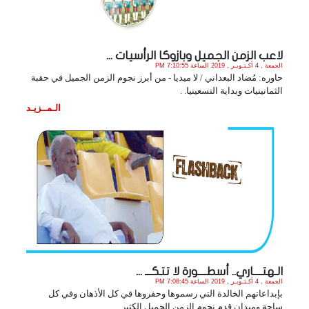
لاعب الزمن الجميل وبازوكا الرأسيات ...
الجمعة , 4 أكـتـوبـر , 2019 الساعة 7:10:55 PM
حاوره: مُضاد البعداني / لا ميديا - من أبرز نجوم الزمن الجميل في حقبة
الثمانينيات وبداية التسعينيا. .
الـمــزيـد
الـهتــــاري.. أسطــــورة لا تتكـــ ...
الجمعة , 4 أكـتـوبـر , 2019 الساعة 7:08:45 PM
بإبداعاتهم الخالدة التي رسموها وحفروها في كل الأذهان وفي كل
ساحة وميدان قدم نجوم الزمن الجميل الكثير. .