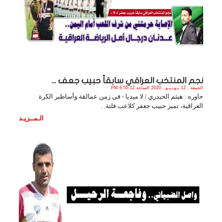
نجم المنتخب العراقي سابقاً حبيب جعف ...
الجمعة , 12 يـونـيـو , 2020 الساعة 6:55:12 PM
حاوره : هيثم الحيدري / لا ميديا - في زمن عمالقة وأساطير الكرة
العراقية، تميز حبيب جعفر كلاعب فلتة. .
الـمــزيـد