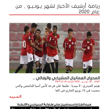
رياضة أرشيف الأخبار لشهر يـونـيـو , من
عام 2020
المدربان العمانيان المشيخي والرفالي ...
الثلاثاء , 30 يـونـيـو , 2020 الساعة 6:21:20 PM
هيثم الحيدري - لا ميديا - تعليقا على قرعة كأس آسيا للناشئين والتي
سحبت في 18 يونيو الجاري في العا. .
الـمــزيـد