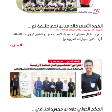
الفهد الأسمر خالد مياس نجم طليعة تع ...
الجمعة , 19 يـونـيـو , 2020 الساعة 7:05:24 PM
حاوره : طلال سفيان / لا ميديا - لاعب مجتهد وعاشق كروي حد الثمالة.
عُرف كثيراً بمهاراته الكروية وإ. .
الـمــزيـد
الحكم الدولي داود بن مهري: احترافي ...