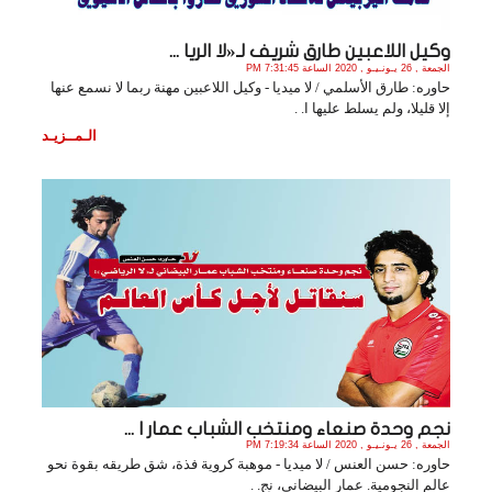
وكيل اللاعبين طارق شريف لـ«لا الريا ...
الجمعة , 26 يـونـيـو , 2020 الساعة 7:31:45 PM
حاوره: طارق الأسلمي / لا ميديا - وكيل اللاعبين مهنة ربما لا نسمع عنها
إلا قليلا، ولم يسلط عليها ا. .
الـمــزيـد
نجم وحدة صنعاء ومنتخب الشباب عمار ا ...
الجمعة , 26 يـونـيـو , 2020 الساعة 7:19:34 PM
حاوره: حسن العنس / لا ميديا - موهبة كروية فذة، شق طريقه بقوة نحو
عالم النجومية. عمار البيضاني، نج. .