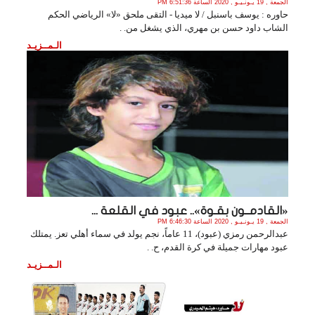
الجمعة , 19 يـونـيـو , 2020 الساعة 6:51:36 PM
حاوره : يوسف باسنبل / لا ميديا - التقى ملحق «لا» الرياضي الحكم
الشاب داود حسن بن مهري، الذي يشغل من. .
الـمــزيـد
«القادمــون بقـوة».. عبود في القلعة ...
الجمعة , 19 يـونـيـو , 2020 الساعة 6:46:30 PM
عبدالرحمن رمزي (عبود)، 11 عاماً، نجم يولد في سماء أهلي تعز. يمتلك
عبود مهارات جميلة في كرة القدم، ح. .
الـمــزيـد