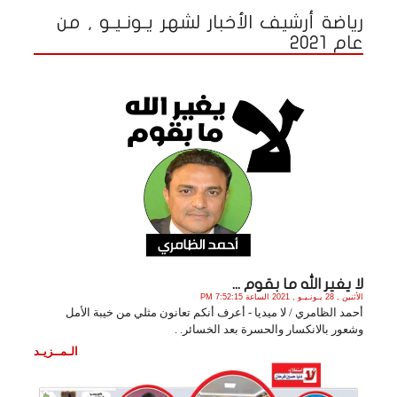
رياضة أرشيف الأخبار لشهر يـونـيـو , من
عام 2021
لا يغير الله ما بقوم ...
الأثنين , 28 يـونـيـو , 2021 الساعة 7:52:15 PM
أحمد الظامري / لا ميديا - أعرف أنكم تعانون مثلي من خيبة الأمل
وشعور بالانكسار والحسرة بعد الخسائر. .
الـمــزيـد