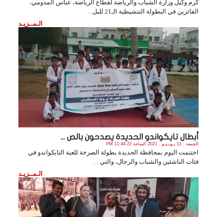
كرم وكيل وزارة الشباب والرياضة لقطاع الرياضة، عباس المدومي،
الفائزين في البطولة التنشيطية الـ21 للبل. .
الـمــزيـد
أبطال تايكواندو الحديدة يصدحون بالص ...
الجمعة , 11 يـونـيـو , 2021 الساعة 11:44:22 PM
اختتمت اليوم بمحافظة الحديدة بطولة الصرخة للعبة التايكواندو في
فئات الناشئين والشباب والرجال، والتي . .
الـمــزيـد