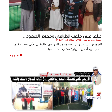
اطلعا على ملعب الظرافي ومعرض الصمود ...
الجمعة , 11 يـونـيـو , 2021 الساعة 11:44:15 PM
قام وزير الشباب والرياضة محمد المؤيدي، والوكيل الأول عبدالحكيم
الضحياني، أمس ، بزيارة مكتب الشباب وا. .
الـمــزيـد