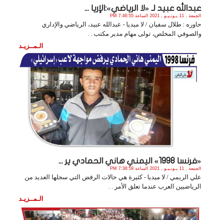
عبدالله عبيد لـ «لا الرياضي»:الإريا ...
الجمعة , 11 يـونـيـو , 2021 الساعة 7:46:55 PM
حاوره : طلال سفيان / لا ميديا - عبدالله عبيد، الرياضي والإداري
والصوفي المخلص، تولى مهام مدير مكتب . .
الـمــزيـد
«فرنسا 1998» اليمني هاني الحمادي ير ...
الجمعة , 11 يـونـيـو , 2021 الساعة 7:38:59 PM
علي الريمي / لا ميديا - كثيرة هي حالات الرفض التي سجلها العديد من
الرياضيين العرب عندما تعلق الأمر . .
الـمــزيـد