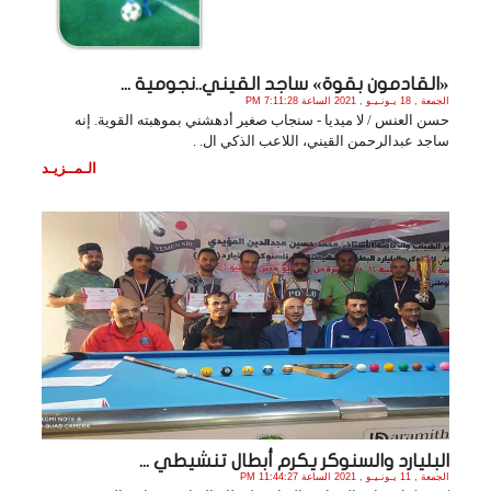
«القادمون بقوة» ساجد القيني..نجومية ...
الجمعة , 18 يـونـيـو , 2021 الساعة 7:11:28 PM
حسن العنس / لا ميديا - سنجاب صغير أدهشني بموهبته القوية. إنه
ساجد عبدالرحمن القيني، اللاعب الذكي ال. .
الـمــزيـد
البليارد والسنوكر يكرم أبطال تنشيطي ...
الجمعة , 11 يـونـيـو , 2021 الساعة 11:44:27 PM