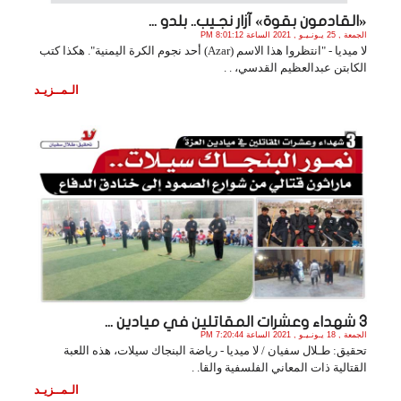
«القادمون بقوة» آزار نجـيب.. بلدو ...
الجمعة , 25 يـونـيـو , 2021 الساعة 8:01:12 PM
لا ميديا - "انتظروا هذا الاسم (Azar) أحد نجوم الكرة اليمنية". هكذا كتب
الكابتن عبدالعظيم القدسي، . .
الـمــزيـد
3 شهداء وعشرات المقاتلين في ميادين ...
الجمعة , 18 يـونـيـو , 2021 الساعة 7:20:44 PM
تحقيق: طـلال سفيان / لا ميديا - رياضة البنجاك سيلات، هذه اللعبة
القتالية ذات المعاني الفلسفية والقا. .
الـمــزيـد