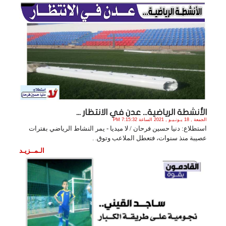
الأنشطة الرياضية... عدن في الانتظار ...
الجمعة , 18 يـونـيـو , 2021 الساعة 7:15:32 PM
استطلاع: دنيا حسين فرحان / لا ميديا - يمر النشاط الرياضي بفترات
عصيبة منذ سنوات، فتعطل الملاعب وتوق. .
الـمــزيـد