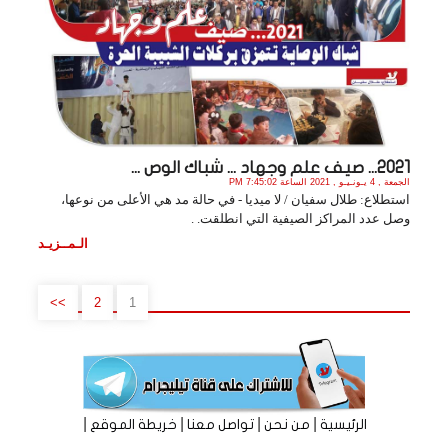
2021... صيف علم وجهاد ... شباك الوص ...
الجمعة , 4 يـونـيـو , 2021 الساعة 7:45:02 PM
استطلاع: طلال سفيان / لا ميديا - في حالة مد هي الأعلى من نوعها،
وصل عدد المراكز الصيفية التي انطلقت. .
الـمــزيـد
>>
2
1
|
|
|
|
الرئيسية
من نحن
تواصل معنا
خريطة الموقع