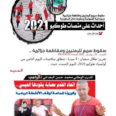
سقوط سريع لليمنيين ومقاطعة جزائرية ...
السبت , 31 يـولـيـو , 2021 الساعة 8:36:53 PM
تقرير/ طلال سفيان / لا ميديا - تنطلق منافسات اليوم الثامن من
أولمبياد طوكيو 2020، اليوم السبت، حيث . .
الـمــزيـد