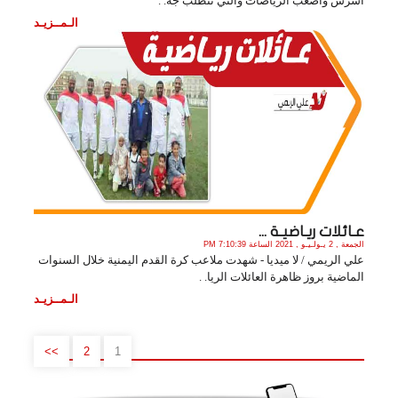
أشرس وأصعب الرياضات والتي تتطلب جه. .
الـمــزيـد
عـائلات ريـاضيـة ...
الجمعة , 2 يـولـيـو , 2021 الساعة 7:10:39 PM
علي الريمي / لا ميديا - شهدت ملاعب كرة القدم اليمنية خلال السنوات
الماضية بروز ظاهرة العائلات الريا. .
الـمــزيـد
>>
2
1