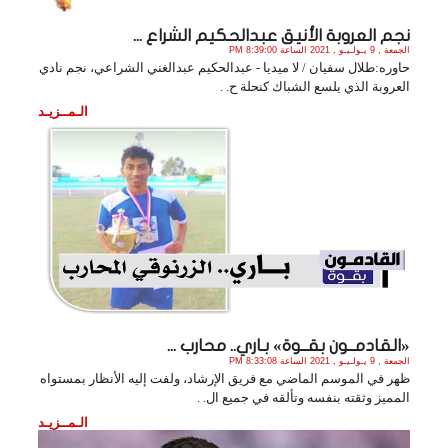
نجم العروبة الأنيق عبدالحكيم الشراع ...
الجمعة , 9 يـولـيـو , 2021 الساعة 8:39:00 PM
حاوره:طلال سفيان / لا ميديا - عبدالحكيم عبدالغني الشراعي، نجم نادي
العروبة الذي يلسع الشباك كنحلة ح. .
الـمــزيـد
«القادمــون بقــوة» بـاري.. محارب ...
الجمعة , 9 يـولـيـو , 2021 الساعة 8:33:08 PM
ظهر في الموسم الماضي مع فريق الإرشاد، ولفت إليه الأنظار بمستواه
المميز وثقته بنفسه وتألقه في جميع ال. .
الـمــزيـد