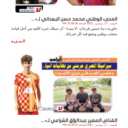
المدرب الوطني محمد حسن البعداني لـ« ...
السبت , 17 يـولـيـو , 2021 الساعة 10:48:36 PM
حاورته:دنيا حسين فرحان / لا ميديا - أن تمتلك خبرة كافية من أجل قيادة
منتخب وطني وتضع فيه كل خبراتك . .
الـمــزيـد
القناص الصغير عبدالرزاق الشراعي لـ« ...
السبت , 17 يـولـيـو , 2021 الساعة 10:38:12 PM