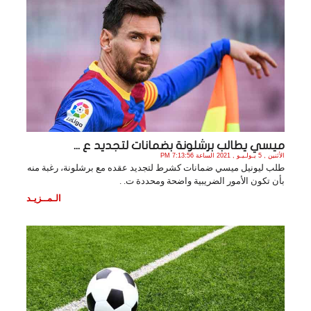
ميسي يطالب برشلونة بضمانات لتجديد ع ...
الأثنين , 5 يـولـيـو , 2021 الساعة 7:13:56 PM
طلب ليونيل ميسي ضمانات كشرط لتجديد عقده مع برشلونة، رغبة منه
بأن تكون الأمور الضريبية واضحة ومحددة ت. .
الـمــزيـد