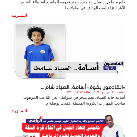
حاوره: طلال سفيان / لا ميديا - منذ قدومه للملعب, استطاع القناص
الأغر انتزاع لقب الهداف في بطولات ا. .
الـمــزيـد
«القادمون بقوة» أسامة.. الصياد شام ...
السبت , 17 يـولـيـو , 2021 الساعة 10:33:45 PM
أسامة خالد الصياد، نجم مبحر في شواطئ تعز، اللاعب الموهوب
صاحب المهارات الكروية المذهلة، فقدت بوصلة م. .
الـمــزيـد