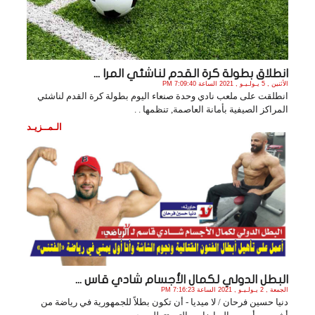
انطلاق بطولة كرة القدم لناشئي المرا ...
الأثنين , 5 يـولـيـو , 2021 الساعة 7:09:40 PM
انطلقت على ملعب نادي وحدة صنعاء اليوم بطولة كرة القدم لناشئي
المراكز الصيفية بأمانة العاصمة, تنظمها . .
الـمــزيـد
البطل الدولي لكمال الأجسام شادي قاس ...
الجمعة , 2 يـولـيـو , 2021 الساعة 7:16:23 PM
دنيا حسين فرحان / لا ميديا - أن تكون بطلاً للجمهورية في رياضة من