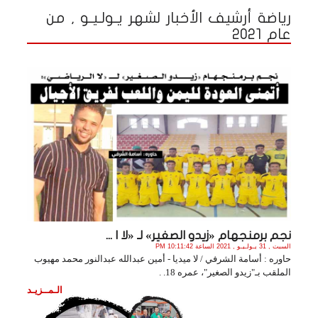
رياضة أرشيف الأخبار لشهر يـولـيـو , من
عام 2021
نجم برمنجهام «زيدو الصغير» لـ «لا ا ...
السبت , 31 يـولـيـو , 2021 الساعة 10:11:42 PM
حاوره : أسامة الشرفي / لا ميديا - أمين عبدالله عبدالنور محمد مهيوب
الملقب بـ"زيدو الصغير"، عمره 18. .
الـمــزيـد