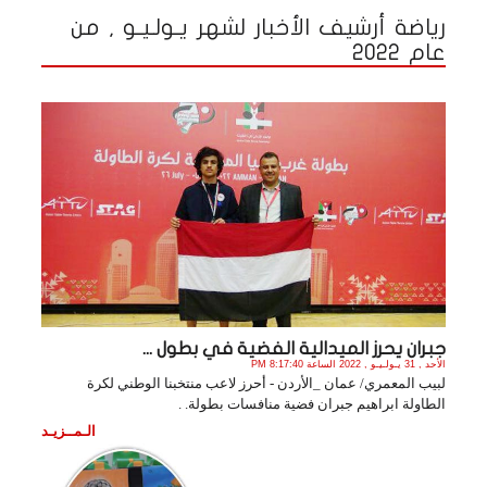
رياضة أرشيف الأخبار لشهر يـولـيـو , من
عام 2022
جبران يحرز الميدالية الفضية في بطول ...
الأحد , 31 يـولـيـو , 2022 الساعة 8:17:40 PM
لبيب المعمري/ عمان _الأردن - أحرز لاعب منتخبنا الوطني لكرة
الطاولة ابراهيم جبران فضية منافسات بطولة. .
الـمــزيـد