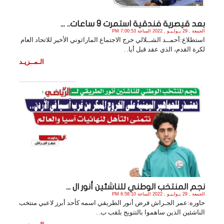
بعد قيصرية فندقية استمرت 9 ساعات.. ...
الجمعة , 29 يـولـيـو , 2022 الساعة 7:00:53 PM
استطلاع:أحمــد الشــلالي خرج الاجتماع الماراثوني الأخير للاتحاد العام
لكرة القدم، الذي عقد قبل أيا. .
الـمــزيـد
نجم المنتخب الوطني للناشئين أنور ال ...
الجمعة , 29 يـولـيـو , 2022 الساعة 6:58:10 PM
حاوره:عمر الجـراش فرض أنور الطريقي اسمه كأحد أبرز لاعبي منتخب
الناشئين الذين ساهموا بالتتويج بلقب ب. .