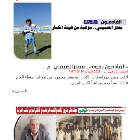
«القادمون بقوة» .. معتز الضبيبي.. م ...
الجمعة , 10 فـبـرايـر , 2023 الساعة 7:08:36 PM
لاعب مميز بمواصفات الكبار. إنه معتز محمود، من مواليد صنعاء العام
2010. نشأ معتز مداعباً لكره القدم،. .
الـمــزيـد