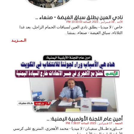
نادي العين يطلق سباق الغيضة - صنعاء ...
الأحد , 19 فـبـرايـر , 2023 الساعة 10:43:03 PM
خاص / لا ميديا - يطلق نادي العين لسباقات الحمام الزاجل، بعد غدا
الثلاثاء، سباق الغيضة - صنعاء، بمشا. .
الـمــزيـد
أمين عام اللجنة الأولمبية اليمنية: ...
الجمعة , 17 فـبـرايـر , 2023 الساعة 7:39:07 PM
حـــاوره:طــلال سفيـان / لا ميديا - محمد الأهجري، المتربع على كرسي