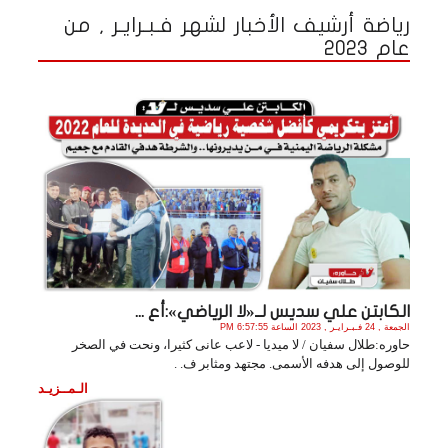
رياضة أرشيف الأخبار لشهر فـبـرايـر , من
عام 2023
الكابتن علي سديس لــ«لا الرياضي»:أع ...
الجمعة , 24 فـبـرايـر , 2023 الساعة 6:57:55 PM
حاوره:طلال سفيان / لا ميديا - لاعب عانى كثيرا، ونحت في الصخر
للوصول إلى هدفه الأسمى. مجتهد ومثابر ف. .
الـمــزيـد