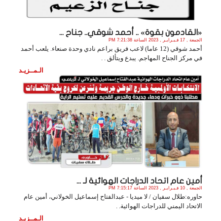
«القادمون بقوة» .. أحمد شوقي.. جناح ...
الجمعة , 17 فـبـرايـر , 2023 الساعة 7:21:38 PM
أحمد شوقي (12 عاما) لاعب فريق براعم نادي وحدة صنعاء. يلعب أحمد
في مركز الجناح المهاجم. يبدع ويتألق . .
الـمــزيـد
أمين عام اتحاد الدراجات الهوائية لـ ...
الجمعة , 10 فـبـرايـر , 2023 الساعة 7:15:17 PM
حاوره:طلال سفيان / لا ميديا - عبدالفتاح إسماعيل الخولاني، أمين عام
الاتحاد اليمني للدراجات الهوائية. .
الـمــزيـد