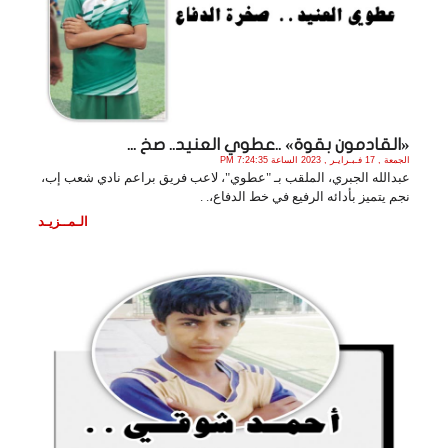
«القادمون بقوة» ..عطوي العنيد.. صخ ...
الجمعة , 17 فـبـرايـر , 2023 الساعة 7:24:35 PM
عبدالله الجبري، الملقب بـ "عطوي"، لاعب فريق براعم نادي شعب إب،
نجم يتميز بأدائه الرفيع في خط الدفاع،. .
الـمــزيـد