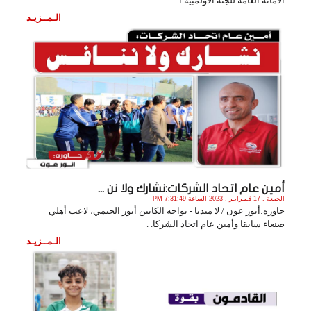
الأمانة العامة للجنة الأولمبية ا. .
الـمــزيـد
أمين عام اتحاد الشركات:نشارك ولا نن ...
الجمعة , 17 فـبـرايـر , 2023 الساعة 7:31:49 PM
حاوره:أنور عون / لا ميديا - يواجه الكابتن أنور الحيمي، لاعب أهلي
صنعاء سابقا وأمين عام اتحاد الشركا. .
الـمــزيـد