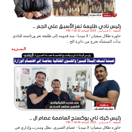
رئيس نادي طليعة تعز الأسبق علي الجم ...
الجمعة , 3 فـبـرايـر , 2023 الساعة 7:26:32 PM
حاوره:طلال سفيان / لا ميديا - منذ قدومه إلى طليعة تعز ورئاسته للنادي
بدأت المنشأة تخرج من دائرة الح. .
الـمــزيـد
رئيس كيك تاي بوكسنج العاصمة عصام ال ...
الجمعة , 3 فـبـرايـر , 2023 الساعة 7:16:49 PM
حاوره:طلال سفيان/ لا ميديا - عصام الصبري، بطل ومدرب وإداري في