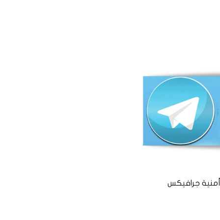
منية جرافيكس