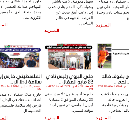
حاوره:أحمد الشلالي / لا ميدي
سيفيان / لا ميديا -
سهيل معوضة، لاعب ناشئي
المهاجم عبدالله العبسي، ل
 الموهبة، علي نبيل
وشباب كرة القدم بنادي شعب
وحدة صنعاء، الذي بدأ مسير
نجم شباب نادي وحدة
إب، لاعب أنيق يبحث عن
الكروية ب. .
. .
الفرصة الذهبية في عالم
الساحر. .
الـمــ
الـمــزيـد
الـمــزيـد
 بقوة.. خالد
علي البروي رئيس نادي
الفلسطيني فارس إيا
 نجم ...
22 مايو المقال ...
سلامة لـ«لا الر ...
الجمعة , 17 مـايـو , 2024 الساعة 7:53:10
الجمعة , 10 مـايـو , 2024 الساعة 7:44:52
الجمعة , 10 مـاي
PM
PM
/ لا ميديا - لاعب
حاوره: أنـور عـون / لا ميديا - في
حاوره:طلال سفيان / لا ميديا 
 العروبة خالد
23 رمضان الموافق 2 نيسان/
أعطنا نبذة عنك في البداية! 
وهبة كروية قادمة
أبريل الماضي، تم تعيين لجنة
فارس إياد سلامة، فلسطيني
لم الساحر. .
مؤقتة لتسيي. .
الجنسية، ال. .
الـمــزيـد
الـمــزيـد
الـمــ