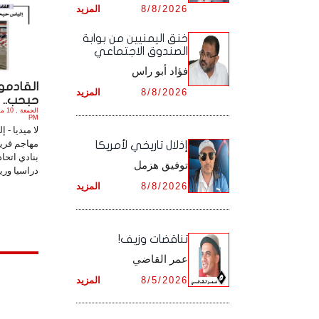
8/8/2026
المزيد
أرشيف شهر ديـسـمـبـر ,
أرشيف شهر نـوفـمـبـر ,
خنق اليمنيين من بوابة
الصندوق الاجتماعي
أرشيف شهر ديـسـمـبـر ,
فؤاد أبو راس
القادمون
8/8/2026
المزيد
حبحب.. ن
PM
لا ميديا -
مهاجم فري
إذلال تاريخي لأمريكا
بنادي اتحا
توفيق هزمل
دراسيا وريا
8/8/2026
المزيد
تناقضات وزيف!
عمر القاضي
8/5/2026
المزيد