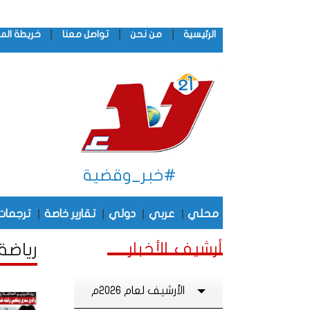
|
|
|
الرئيسية
من نحن
تواصل معنا
خريطة الم
#خبر_وقضية
|
|
|
|
محلي
عربي
دولي
تقارير خاصة
ترجمات
أرشيف الأخبار
رياضة 
الأرشيف لعام 2026م