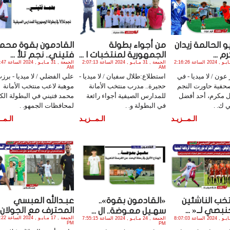
يو الحالمة زيدان
من أجواء بطولة
القادمون بقوة محم
 ...
الجمهورية لمنتخبات ا ...
فتيني.. نجم تلأ ...
الجمعة , 31 مـايـو , 2024 الساعة 2:16:26
الجمعة , 31 مـايـو , 2024 الساعة 2:07:13
الجمعة , 31 مـاي
AM
AM
عون / لا ميديا - في
استطلاع:طلال سفيان / لا ميديا -
علي الفضلي / لا ميديا - برز
صحفية حاورت النجم
حجيرة.. مدرب منتخب الأمانة
موهبة لاعب منتخب الأمانة
ل مكرم، أحد أفضل
للمدارس الصيفية أجواء رائعة
محمد فتيني في البطولة الك
 ك. .
في البطولة و. .
لمحافظات الجمهو. .
الـمــزيـد
الـمــزيـد
الـمــ
خب الناشئين
«القادمون بقوة»..
عبـدالله العبسي
بصي لــ« ...
المحترف مع الجولان ..
سهـيل معـوضة.. ال ...
الجمعة , 17 مـاي
الجمعة , 24 مـايـو , 2024 الساعة 8:07:03
الجمعة , 24 مـايـو , 2024 الساعة 7:55:15
PM
PM