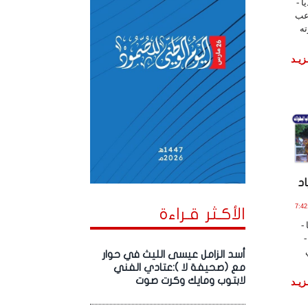
ا -
اعب
ته
زيـد
د
ـو , 2024 الساعة 7:42:20
الأكـثر قـراءة
-
-
أسد الزامل عيسى الليث في حوار
مع (صحيفة لا ):عتادي الفني
لابتوب ومايك وكرت صوت
زيـد