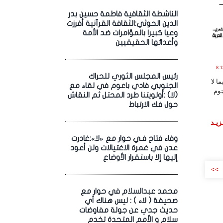
الناشطة الثقافية فاطمة حسين بدر
الدين الحوثي:الثقافة القرآنية أفرزت
وعيا كبيرا بالمؤامرات ضد الأمة
وأعدائها الحقيقيين
20 الساعة 8:15:53
رئيس المجلس الثوري للحراك
ا لا
الجنوبي فادي باعوم في لقاء مع
وم
(لا) :أولويتنا طرد المحتل ثم النقاش
حول فك الارتباط
زيـد
وفاء فتاح فـي حوار مع «لا»:غادرت
عدن في غمرة الاغتيالات ولن أعود
إليها إلا باستقرار الأوضاع
>>
محمد عبدالسلام في حوار مع
صحيفة ( لاء ) : ليس هناك أي
حديث جدي عن جولة مفاوضات
سلام و الأمم المتحدة تخدم