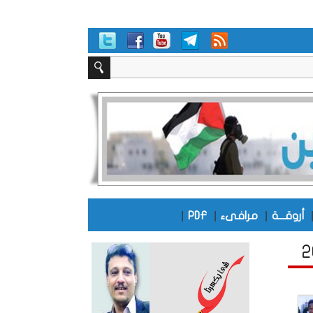
|
|
|
أروقـــة
مرافىء
PDF