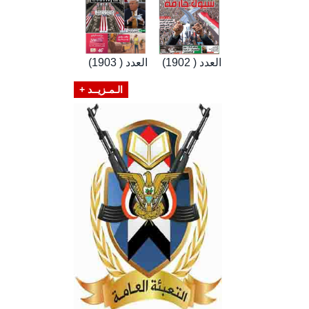
العدد ( 1902)
العدد ( 1903)
الـمـزيــد +