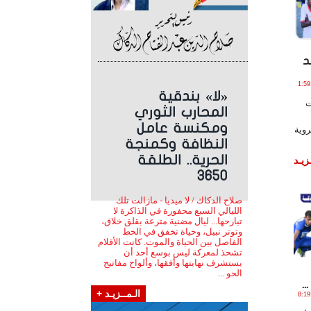
د
ـو , 2024 الساعة 1:59:47
«لا» بندقية
ت
المحارب الثوري
ومكنسة عامل
روية
النظافة وكمنجة
الحرية.. الطلقة
زيـد
3650
صلاح الدكاك / لا ميديا - مازالت تلك
الليالي السبع محفورة في الذاكرة لا
تبارحها... ليال مضنية مترعة بقلق خلاق،
وتوتر نبيل، وحياة تخفق في الخط
الفاصل بين الحياة والموت. كانت الأقلام
تشحذ لمعركة ليس بوسع أحد أن
يستشرف نهايتها وأفقها، وألواح مفاتيح
الحو ...
.
الـمــزيـد +
ـو , 2024 الساعة 8:19:22