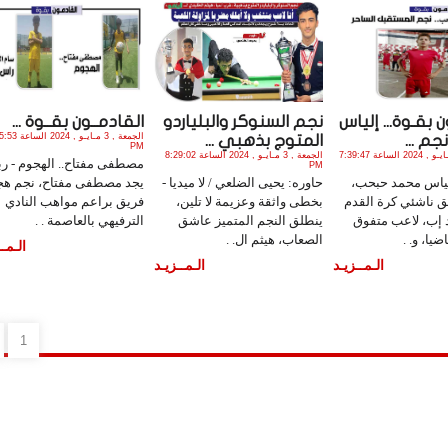
 بقـوة... إلياس
نجم السنوكر والبلياردو
القادمــون بقــوة ...
الجمعة , 3 مـايـو , 24
جم ...
المتوج بذهبي ...
PM
الجمعة , 10 مـايـو , 2024 الساعة 7:39:47
الجمعة , 3 مـايـو , 2024 الساعة 8:29:02
مصطفى مفتاح.. الهجوم - ربم
PM
 إلياس محمد حبحب،
حاوره: يحيى الضلعي / لا ميديا -
يجد مصطفى مفتاح، نجم هج
ق ناشئي كرة القدم
بخطى واثقة وعزيمة لا تلين،
فريق براعم مواهب النادي
د إب، لاعب متفوق
ينطلق النجم المتميز عاشق
الترفيهي بالعاصمة . .
ضيا، و. .
الصعاب، هيثم ال. .
الـمــ
الـمــزيـد
الـمــزيـد
1