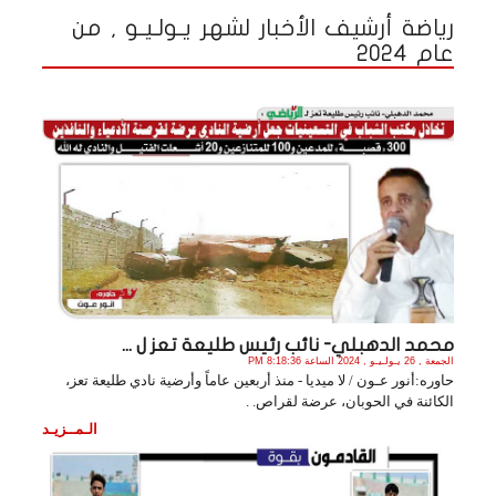
رياضة أرشيف الأخبار لشهر يـولـيـو , من
عام 2024
محمد الدهبلي- نائب رئيس طليعة تعز ل ...
الجمعة , 26 يـولـيـو , 2024 الساعة 8:18:36 PM
حاوره:أنور عـون / لا ميديا - منذ أربعين عاماً وأرضية نادي طليعة تعز،
الكائنة في الحوبان، عرضة لقراص. .
الـمــزيـد