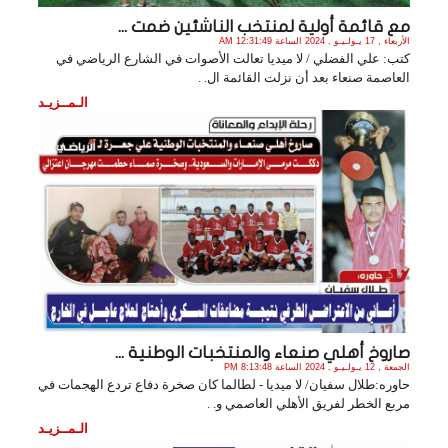
مع قائمة أولية لمنتخب الناشئين ضمت ...
الأربعاء , 17 يـولـيـو , 2024 الساعة 12:31:49 AM
كتب: علي الفضلي / لا ميديا تعالت الأصوات في الشارع الرياضي في
العاصمة صنعاء بعد أن ‏نزلت القائمة ال. .
الـمــزيـد
صاروخ أهلي صنعاء والمنتخبات الوطنية ...
الجمعة , 12 يـولـيـو , 2024 الساعة 8:13:48 PM
حاوره:طلال سفيان/ لا ميديا - لطالما كان صخرة دفاع تردع الهجمات في
مربع الخطر لفريق الأهلي العاصمي و. .
الـمــزيـد