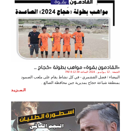
«القادمون بقوة» مواهب بطولة «حَجاج ...
الجمعة , 12 يـولـيـو , 2024 الساعة 8:12:39 PM
البيضاء / فضل القشمري - في كل نشاط يقام على ملعب الصمود
بمنطقة شباعة حجاج بمديرية جبن محافظة الضالع. .
الـمــزيـد