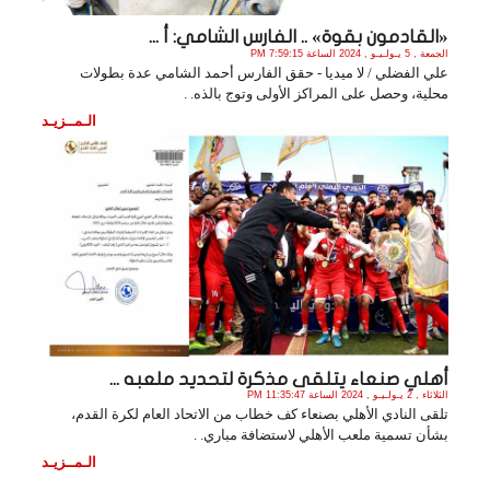
«القادمون بقوة» .. الفارس الشامي: أ ...
الجمعة , 5 يـولـيـو , 2024 الساعة 7:59:15 PM
علي الفضلي / لا ميديا - حقق الفارس أحمد الشامي عدة بطولات
محلية، وحصل على المراكز الأولى وتوج بالذه. .
الـمــزيـد
أهلي صنعاء يتلقى مذكرة لتحديد ملعبه ...
الثلاثاء , 2 يـولـيـو , 2024 الساعة 11:35:47 PM
تلقى النادي الأهلي بصنعاء كف خطاب من الاتحاد العام لكرة القدم،
بشأن تسمية ملعب الأهلي لاستضافة مباري. .
الـمــزيـد