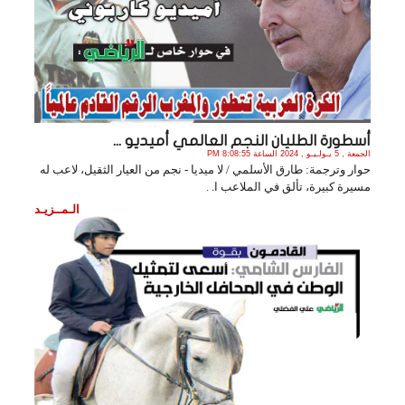
أسطورة الطليان النجم العالمي أميديو ...
الجمعة , 5 يـولـيـو , 2024 الساعة 8:08:55 PM
حوار وترجمة: طارق الأسلمي / لا ميديا - نجم من العيار الثقيل، لاعب له
مسيرة كبيرة، تألق في الملاعب ا. .
الـمــزيـد