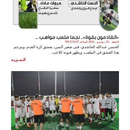
«القادمون بقوة».. نجما ملعب مواهـب ...
الجمعة , 19 يـولـيـو , 2024 الساعة 8:03:07 PM
الحسن عبدالله الحاشدي، فتى صغير السن، يعشق كرة القدم، ويترجم
هذا العشق في الملعب، ويظهر فنونه كلاعب . .
الـمــزيـد