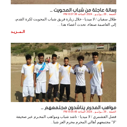
رسالة عاجلة من شباب المحويت ...
الجمعة , 26 يـولـيـو , 2024 الساعة 8:07:38 PM
طلال سفيان / لا ميديا - خلال زيارة فريق شباب المحويت لكرة القدم،
إلى العاصمة صنعاء، تحدث أعضاء هذا . .
الـمــزيـد
مواهب المحرم يناشدون مجتمعهم ...
الجمعة , 26 يـولـيـو , 2024 الساعة 8:05:46 PM
فضل القشمري / لا ميديا - ناشد شباب ومواهب المحـرم عبر صحيفة
"لا" مجتمعهم أهالي المحرم محرم العز شبا. .