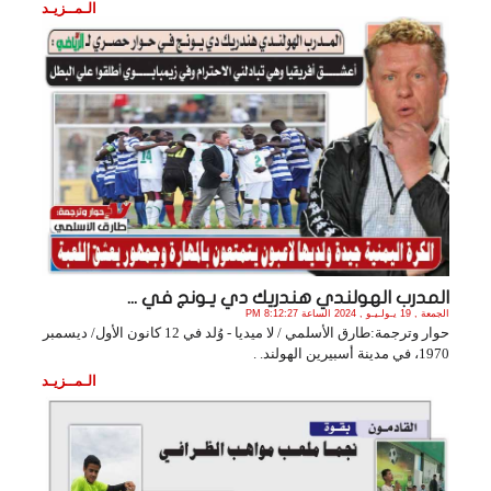
الـمــزيـد
المدرب الهولندي هندريك دي يـونج في ...
الجمعة , 19 يـولـيـو , 2024 الساعة 8:12:27 PM
حوار وترجمة:طارق الأسلمي / لا ميديا - وُلد في 12 كانون الأول/ ديسمبر
1970، في مدينة أسبيرين الهولند. .
الـمــزيـد