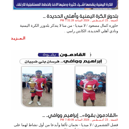
بلدوزر الكرة اليمنية وأهلي الحديدة ...
الجمعة , 23 أغـسـطـس , 2024 الساعة 7:51:28 PM
حاوره:كمال مسعود / لا ميديا - من منا لا يتذكر بلدوزر الكرة اليمنية
ونادي أهلي الحديدة، الكابتن رامي. .
الـمــزيـد
«القادمون بقوة»... إبراهيم ووافي.. ...
الجمعة , 23 أغـسـطـس , 2024 الساعة 7:40:06 PM
فضل القشمري / لا ميديا - نجمان تألقا وأبدعا من أول نشاط لهما على