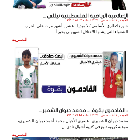
الإعلامية الرياضية الفلسطينية نيللي ...
الجمعة , 9 أغـسـطـس , 2024 الساعة 7:24:52 PM
حاورها:طارق الأسلمي / لا ميديا - عشرة أشهر مرت على الحرب
الشعواء التي يشنها الاحتلال الصهيوني بحق أ. .
الـمــزيـد
«القادمون بقوة».. محمد دبوان الشمير ...
الجمعة , 9 أغـسـطـس , 2024 الساعة 7:23:14 PM
محمد دبوان الشميري.. عبقري الأجيال محمد أحمد دبوان الشميري،
موهبة كروية تنبغ في كتيبة أشبال نادي ال. .
الـمــزيـد