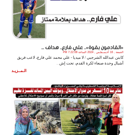
«القادمون بقوة».. علي فارع.. هداف ...
الجمعة , 16 أغـسـطـس , 2024 الساعة 7:22:08 PM
كابتن عبدالله الشرجبي / لا ميديا - علي محمد علي فارع، لاعب فريق
أشبال وحدة صنعاء لكرة القدم، تحت إش. .
الـمــزيـد