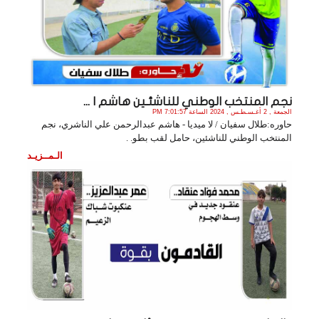
نجم المنتخب الوطني للناشئـين هاشم ا ...
الجمعة , 2 أغـسـطـس , 2024 الساعة 7:01:57 PM
حاوره:طلال سفيان / لا ميديا - هاشم عبدالرحمن علي الناشري، نجم
المنتخب الوطني للناشئين، حامل لقب بطو. .
الـمــزيـد