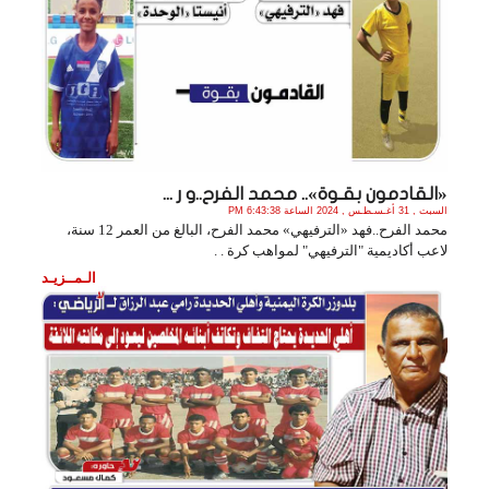
«القادمون بقـوة».. محمد الفرح..و ر ...
السبت , 31 أغـسـطـس , 2024 الساعة 6:43:38 PM
محمد الفرح..فهد «الترفيهي» محمد الفرح، البالغ من العمر 12 سنة،
لاعب أكاديمية "الترفيهي" لمواهب كرة . .
الـمــزيـد