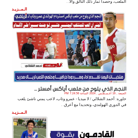
الملعب، وحصدا ثمار ذلك التألق والأ. .
الـمــزيـد
النجم الذي يلوح من ملعب أياكس أمستر ...
الجمعة , 16 أغـسـطـس , 2024 الساعة 7:24:56 PM
حاوره: أحمد الشلالي / لا ميديا - عمرو وثاب، لاعب يمني ناشئ يلعب
في الدوري الهولندي، وتحديدا مع أعرق. .
الـمــزيـد