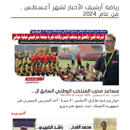
رياضة أرشيف الأخبار لشهر أغـسـطـس ,
من عام 2024
مساعد مدرب المنتخب الوطني السابق ال ...
السبت , 31 أغـسـطـس , 2024 الساعة 6:50:10 PM
حوار وترجمة:طـارق الأسلمي / لا ميديا - أحد المدربين المميزين في
جمهورية التشيك، حيث يتمتع بخبرة ورؤ. .
الـمــزيـد