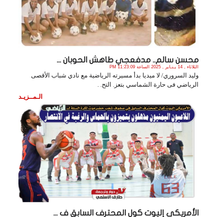
محسن سالم.. مدفعجي طاهش الحوبان ...
الثلاثاء , 14 يـنـاير , 2025 الساعة 11:23:09 PM
وليد السروري/ لا ميديا‏ بدأ مسيرته الرياضية مع نادي شباب الأقصى
الرياضي فى حارة ‏الشماسي بتعز. التح. .
الـمــزيـد
الأمريكي إليوت كول المحترف السابق ف ...