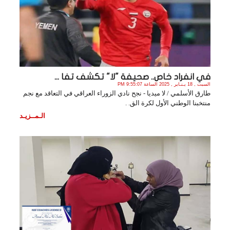
في انفراد خاص.. صحيفة "لا" تكشف تفا ...
السبت , 18 يـنـاير , 2025 الساعة 9:55:07 PM
طارق الأسلمي / لا ميديا - نجح نادي الزوراء العراقي في التعاقد مع نجم
منتخبنا الوطني ‏الأول لكرة الق. .
الـمــزيـد