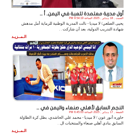
أول مدربة معتمدة للعبة في اليمن.. أ ...
السبت , 18 يـنـاير , 2025 الساعة 9:54:19 PM
يحيى الضلعي/ لا ميديا - نالت المدربة الوطنية للرماية أمل مدهش
شهادة التدريب الدولية، ‏بعد أن شاركت . .
الـمــزيـد
النجم السابق لأهلي صنعاء واليمن في ...
الجمعة , 17 يـنـاير , 2025 الساعة 6:45:03 PM
حاوره:أنور عون / لا ميديا - محمد علي الحاشدي، بطل كرة الطاولة
السابق بنادي أهلي صنعاء والمنتخبات ال. .
الـمــزيـد