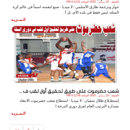
الجمعة , 10 يـنـاير , 2025 الساعة 6:13:01 PM
حوار وترجمة:طارق الأسلمي / لا ميديا - صنع لنفسه اسماً في عالم كرة
السلة، ليس فقط في بلده الأم، بل أ. .
الـمــزيـد
شعب حضرموت على طريق تحقيق أول لقب ف ...
الجمعة , 10 يـنـاير , 2025 الساعة 6:12:58 PM
إستطـلاع طلال سفيان / لا ميديا - استطاع شعب حضرموت الابتعاد
بصدارة الترتيب العام لفرق دوري الدرجة ا. .
الـمــزيـد