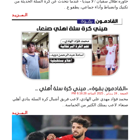
حاوره:طلال سفيان / لا ميديا - عندما نتحدث عن كرة السلة الحديثة من
تكتيك وانضباط وأداء جماعي، يطفو ع. .
الـمــزيـد
«القادمون بقوة».. ميني كرة سلة أهلي ...
الجمعة , 24 يـنـاير , 2025 الساعة 6:16:26 PM
محمد فؤاد مهدي علي الهادي، لاعب فريق أشبال كرة السلة بنادي أهلي
صنعاء. لاعب يمتلك الكثير من الحماسة. .
الـمــزيـد