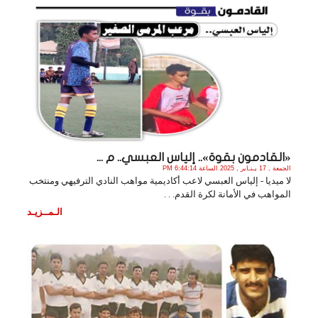
«القادمون بقوة».. إلياس العبسي.. م ...
الجمعة , 17 يـنـاير , 2025 الساعة 6:44:14 PM
لا ميديا - إلياس العبسي لاعب أكاديمية مواهب النادي الترفيهي ومنتخب
المواهب في الأمانة لكرة القدم. . .
الـمــزيـد