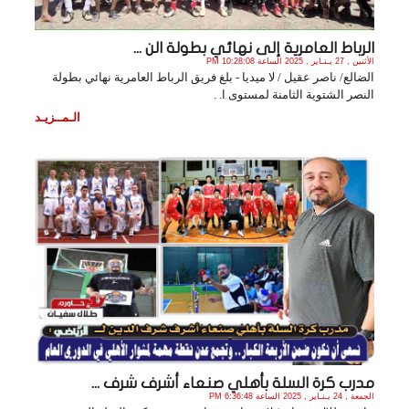
الرباط العامرية إلى نهائي بطولة الن ...
الأثنين , 27 يـنـاير , 2025 الساعة 10:28:08 PM
الضالع/ ناصر عقيل / لا ميديا - بلغ فريق الرباط العامرية نهائي بطولة
النصر الشتوية الثامنة ‏لمستوى ا. .
الـمــزيـد
مدرب كرة السلة بأهلي صنعاء أشرف شرف ...
الجمعة , 24 يـنـاير , 2025 الساعة 6:36:48 PM