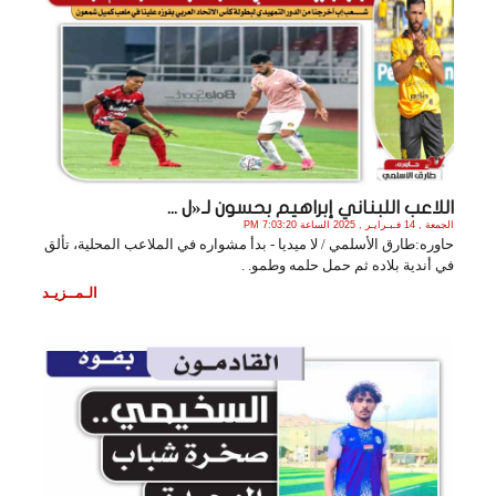
اللاعب اللبناني إبراهيم بحسون لـ«ل ...
الجمعة , 14 فـبـرايـر , 2025 الساعة 7:03:20 PM
حاوره:طارق الأسلمي / لا ميديا - بدأ مشواره في الملاعب المحلية، تألق
في أندية بلاده ثم حمل حلمه وطمو. .
الـمــزيـد