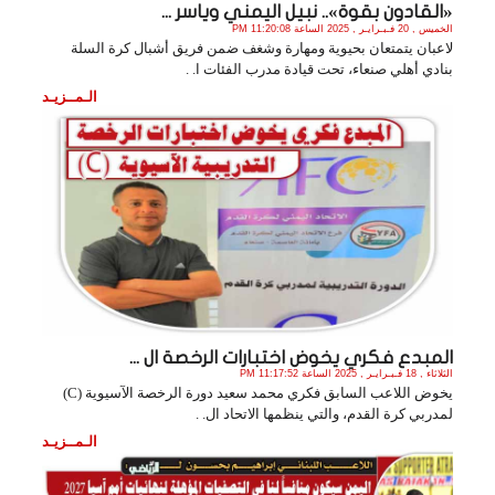
«القادون بقوة».. نبيل اليمني وياسر ...
الخميس , 20 فـبـرايـر , 2025 الساعة 11:20:08 PM
لاعبان يتمتعان بحيوية ومهارة وشغف ضمن فريق أشبال كرة السلة
بنادي أهلي صنعاء، تحت قيادة مدرب الفئات ا. .
الـمــزيـد
المبدع فكري يخوض اختبارات الرخصة ال ...
الثلاثاء , 18 فـبـرايـر , 2025 الساعة 11:17:52 PM
يخوض اللاعب السابق فكري محمد سعيد دورة الرخصة الآسيوية (C)
لمدربي كرة القدم، والتي ينظمها الاتحاد ال. .
الـمــزيـد