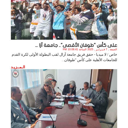
على كأس "طوفان الأقصى"‏.. جامعة آزا ...
الجمعة , 7 فـبـرايـر , 2025 الساعة 10:08:41 PM
خاص / لا ميديا - حقق فريق جامعة آزال لقب البطولة الأولى لكرة القدم
للجامعات الأهلية على ‏كأس "طوفان. .
الـمــزيـد