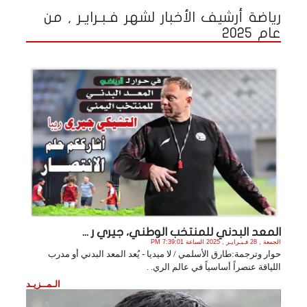
رياضة أرشيف الأخبار لشهر فـبـرايـر , من
عام 2025
المعد البدني للمنتخب الوطني، جيري ر ...
الجمعة , 28 فـبـرايـر , 2025 الساعة 7:39:01 PM
حوار وترجمة:طارق الأسلمي / لا ميديا - يُعد المعد البدني أو مدرب
اللياقة عنصراً أساسياً في عالم الري. .
الـمــزيـد