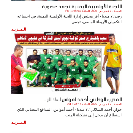
اللجنة الأولمبية اليمنية تجمد عضوية ...
الجمعة , 7 فـبـرايـر , 2025 الساعة 10:08:40 PM
رصد/ لا ميديا - أقر مجلس إدارة اللجنة الأولمبية اليمنية، في اجتماعه
التكميلي الأربعاء ‏الماضي، تجمي. .
الـمــزيـد
المدرب الوطني أحمد امواس لـ«لا الر ...
الجمعة , 7 فـبـرايـر , 2025 الساعة 6:44:17 PM
حوار: أحمد الشلالي / لا ميديا - أحمد أمواس، المدافع البيضاني الذي
استطاع أن يدخل إلى تشكيلة المنت. .
الـمــزيـد