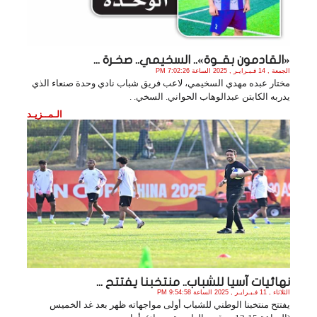
«القادمون بقــوة».. السخيمي.. صخـرة ...
الجمعة , 14 فـبـرايـر , 2025 الساعة 7:02:26 PM
مختار عبده مهدي السخيمي، لاعب فريق شباب نادي وحدة صنعاء الذي
يدربه الكابتن عبدالوهاب الحواني. السخي. .
الـمــزيـد
نهائيات آسيا للشباب.. منتخبنا يفتتح ...
الثلاثاء , 11 فـبـرايـر , 2025 الساعة 9:54:58 PM
يفتتح منتخبنا الوطني للشباب أولى مواجهاته ظهر بعد غد الخميس