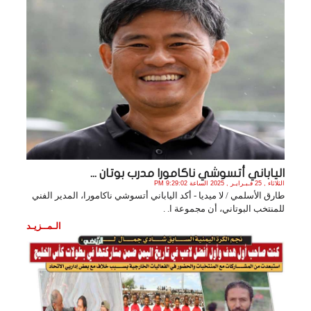
الياباني أتسوشي ناكامورا مدرب بوتان ...
الثلاثاء , 25 فـبـرايـر , 2025 الساعة 9:29:02 PM
طارق الأسلمي / لا ميديا - أكد الياباني أتسوشي ناكامورا، المدير الفني
للمنتخب البوتاني، أن مجموعة ‏ا. .
الـمــزيـد