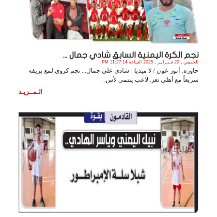
نجم الكرة اليمنية السابق شادي جمال ...
الخميس , 20 فـبـرايـر , 2025 الساعة 11:27:14 PM
حاوره: أنور عون / لا ميديا - شادي علي جمال... نجم كروي لمع بريقه
سريعاً مع أهلي تعز. لاعب ينتمي لأس. .
الـمــزيـد