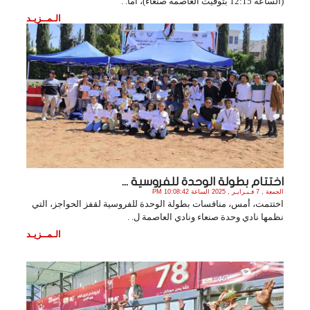
(الساعة 12:15 بتوقيت العاصمة صنعاء)، أما. .
الـمــزيـد
اختتام بطولة الوحدة للفروسية ...
الجمعة , 7 فـبـرايـر , 2025 الساعة 10:08:42 PM
اختتمت، أمس، منافسات بطولة الوحدة للفروسية لقفز الحواجز، التي
‏نظمها نادي وحدة صنعاء ونادي العاصمة ل. .
الـمــزيـد