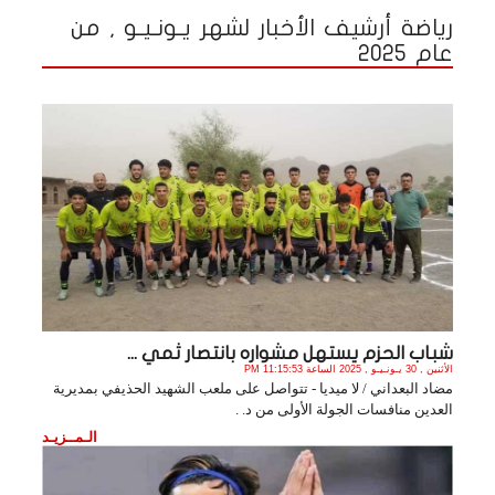
رياضة أرشيف الأخبار لشهر يـونـيـو , من
عام 2025
شباب الحزم يستهل مشواره بانتصار ثمي ...
الأثنين , 30 يـونـيـو , 2025 الساعة 11:15:53 PM
مضاد البعداني / لا ميديا - تتواصل على ملعب الشهيد الحذيفي بمديرية
العدين منافسات الجولة الأولى من د. .
الـمــزيـد