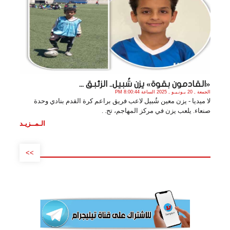
«القادمون بقوة» يزن شُبيل.. الزئبق ...
الجمعة , 20 يـونـيـو , 2025 الساعة 8:00:44 PM
لا ميديا - يزن معين شُبيل لاعب فريق براعم كرة القدم بنادي وحدة
صنعاء. يلعب يزن في مركز المهاجم، تح. .
الـمــزيـد
>>