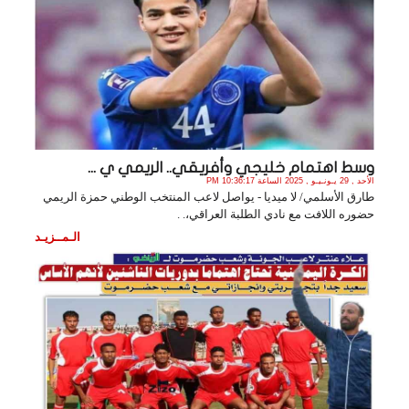
وسط اهتمام خليجي وأفريقي.. الريمي ي ...
الأحد , 29 يـونـيـو , 2025 الساعة 10:36:17 PM
طارق الأسلمي/ لا ميديا - يواصل لاعب المنتخب الوطني حمزة الريمي
حضوره اللافت مع نادي الطلبة العراقي،. .
الـمــزيـد