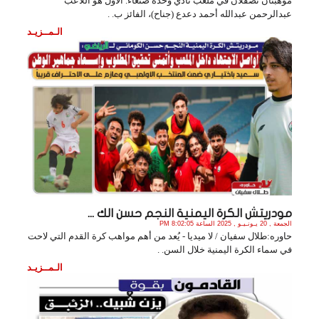
موهبتان تصقلان في ملعب نادي وحدة صنعاء. الأول هو اللاعب
عبدالرحمن عبدالله أحمد دعدع (جناح)، الفائز ب. .
الـمــزيـد
مودريتش الكرة اليمنية النجم حسن الك ...
الجمعة , 20 يـونـيـو , 2025 الساعة 8:02:05 PM
حاوره:طلال سفيان / لا ميديا - يُعد من أهم مواهب كرة القدم التي لاحت
في سماء الكرة اليمنية خلال السن. .
الـمــزيـد