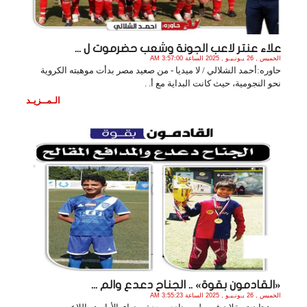
علاء عنتر لاعب الجونة وشعب حضرموت ل ...
الخميس , 26 يـونـيـو , 2025 الساعة 3:57:00 AM
حاوره:أحمد الشلالي / لا ميديا - من صعيد مصر بدأت موهبته الكروية
نحو النجومية، حيث كانت البداية مع أ. .
الـمــزيـد
«القادمون بقوة» .. الجناح دعدع والم ...
الخميس , 26 يـونـيـو , 2025 الساعة 3:55:23 AM