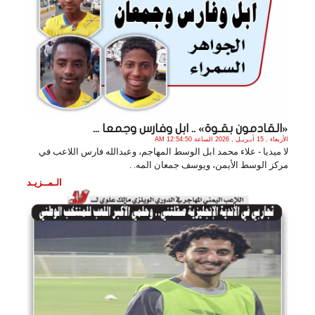
«القادمون بقـوة» .. ابل وفارس وجمعا ...
الأربعاء , 15 أبـريـل , 2026 الساعة 12:54:50 AM
لا ميديا - علاء محمد ابل الوسط المهاجم، وعبدالله فارس اللاعب في
مركز الوسط الأيمن، ويوسف جمعان المه. .
الـمــزيـد