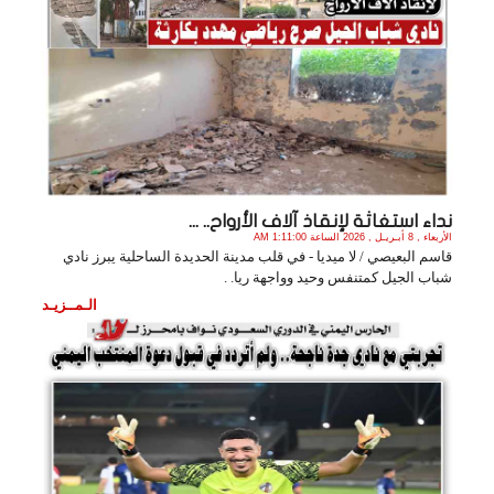
نداء استغاثة لإنقاذ آلاف الأرواح.. ...
الأربعاء , 8 أبـريـل , 2026 الساعة 1:11:00 AM
قاسم البعيصي / لا ميديا - في قلب مدينة الحديدة الساحلية يبرز نادي
شباب الجيل كمتنفس وحيد وواجهة ريا. .
الـمــزيـد