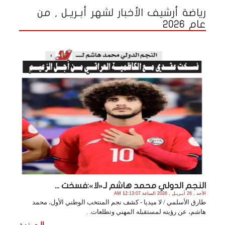
رياضة أرشيف الأخبار لشهر أبـريـل , من
عام 2026
النجم الدولي محمد هاشم لـ«لا»:فسخت ...
الأحد , 26 أبـريـل , 2026 الساعة 12:13:07 AM
طارق الأسلمي / لا ميديا - كشف نجم المنتخب الوطني الأول، محمد
هاشم، عن رؤيته لمستقبله المهني وتطلعات. .
الـمــزيـد