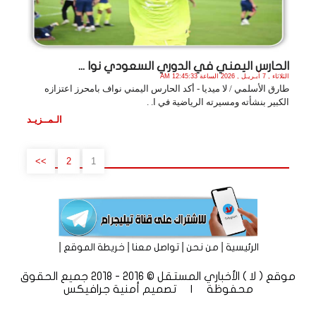
الحارس اليمني في الدوري السعودي نوا ...
الثلاثاء , 7 أبـريـل , 2026 الساعة 12:45:33 AM
طارق الأسلمي / لا ميديا - أكد الحارس اليمني نواف بامحرز اعتزازه
الكبير بنشأته ومسيرته الرياضية في ا. .
الـمــزيـد
>>
2
1
|
|
|
|
الرئيسية
من نحن
تواصل معنا
خريطة الموقع
موقع ( لا ) الأخباري المستقل © 2016 - 2018 جميع الحقوق
محفوظة | تصميم
أمنية جرافيكس