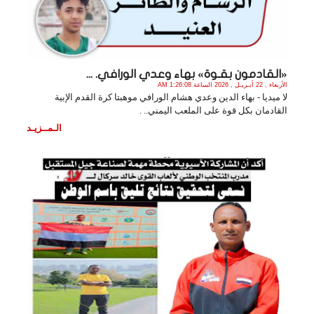
«القادمون بقـوة» بهاء وعدي الورافي. ...
الأربعاء , 22 أبـريـل , 2026 الساعة 1:26:08 AM
لا ميديا - بهاء الدين وعدي هشام الورافي موهبتا كرة القدم الإبية
القادمان بكل قوة على الملعب اليمني.. .
الـمــزيـد