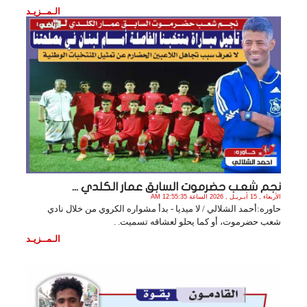
الـمــزيـد
نجم شعـب حضرموت السابق عمار الكلدي ...
الأربعاء , 15 أبـريـل , 2026 الساعة 12:55:35 AM
حاوره:أحمد الشلالي / لا ميديا - بدأ مشواره الكروي من خلال نادي
شعب حضرموت، أو كما يحلو لعشاقه تسميت. .
الـمــزيـد