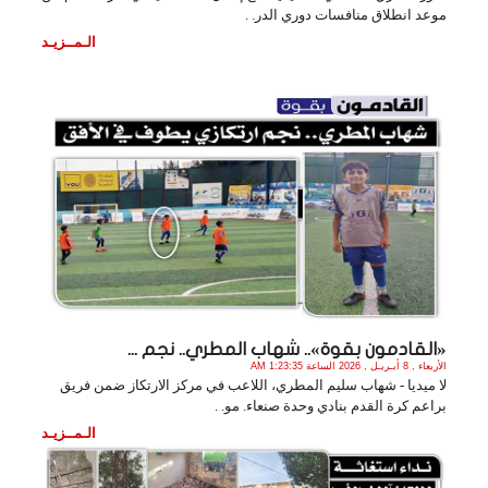
موعد انطلاق منافسات دوري الدر. .
الـمــزيـد
«القادمون بقوة».. شهاب المطري.. نجم ...
الأربعاء , 8 أبـريـل , 2026 الساعة 1:23:35 AM
لا ميديا - شهاب سليم المطري، اللاعب في مركز الارتكاز ضمن فريق
براعم كرة القدم بنادي وحدة صنعاء. مو. .
الـمــزيـد