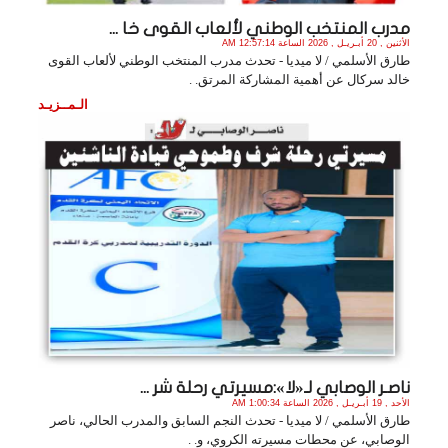
مدرب المنتخب الوطني لألعاب القوى خا ...
الأثنين , 20 أبـريـل , 2026 الساعة 12:57:14 AM
طارق الأسلمي / لا ميديا - تحدث مدرب المنتخب الوطني لألعاب القوى
خالد سركال عن أهمية المشاركة المرتق. .
الـمــزيـد
ناصـر الوصابي لـ«لا»:مسيرتي رحلة شر ...
الأحد , 19 أبـريـل , 2026 الساعة 1:00:34 AM
طارق الأسلمي / لا ميديا - تحدث النجم السابق والمدرب الحالي، ناصر
الوصابي، عن محطات مسيرته الكروي، و. .