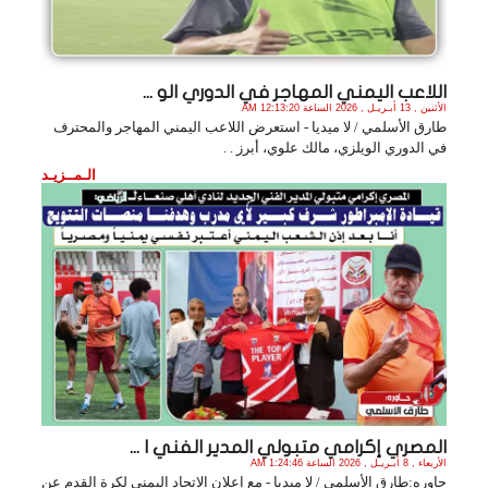
اللاعب اليمني المهاجر في الدوري الو ...
الأثنين , 13 أبـريـل , 2026 الساعة 12:13:20 AM
طارق الأسلمي / لا ميديا - استعرض اللاعب اليمني المهاجر والمحترف
في الدوري الويلزي، مالك علوي، أبرز . .
الـمــزيـد
المصري إكرامي متبولي المدير الفني ا ...
الأربعاء , 8 أبـريـل , 2026 الساعة 1:24:46 AM
حاوره:طارق الأسلمي / لا ميديا - مع إعلان الاتحاد اليمني لكرة القدم عن