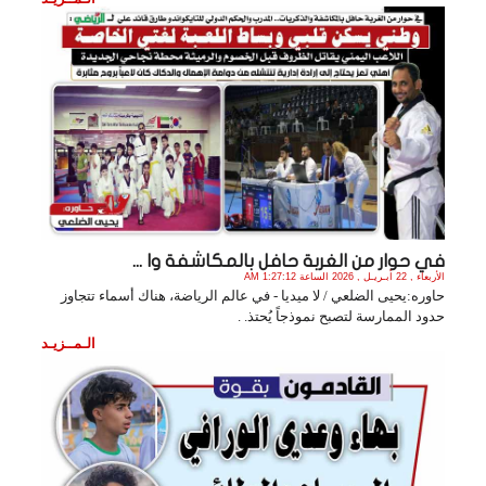
في حوار من الغربة حافل بالمكاشفة وا ...
الأربعاء , 22 أبـريـل , 2026 الساعة 1:27:12 AM
حاوره:يحيى الضلعي / لا ميديا - في عالم الرياضة، هناك أسماء تتجاوز
حدود الممارسة لتصبح نموذجاً يُحتذ. .
الـمــزيـد