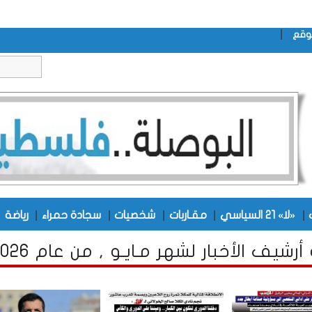
|
وقع
|
|
|
|
|
|
«لا» 21 السياسي
مقـاربات
شخصيات
سجادة حمراء
رياضة
أرشيف الأخبار لشهر مـايـو , من عام 2026