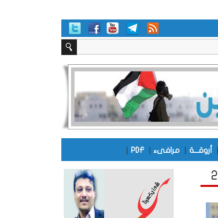
|
|
|
أروقـــة
مرافىء
PDF