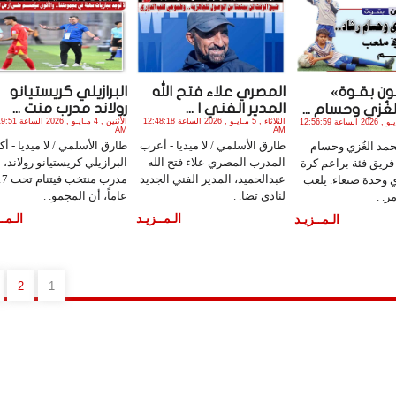
ون بقـوة»
المصري علاء فتح الله
البرازيلي كريستيانو
المدير الفني ا ...
رولاند مدرب منت ...
ُزي وحسام ...
الثلاثاء , 5 مـايـو , 2026 الساعة 12:48:18
الأثنين , 4 مـايـو , 26
الأربعاء , 6 مـايـو , 2026 الساعة 12:56:59
AM
AM
طارق الأسلمي / لا ميديا - أعرب
طارق الأسلمي / لا ميديا - أك
محمد الغُزي وحسام
المدرب المصري علاء فتح الله
البرازيلي كريستيانو رولاند،
 فريق فئة براعم كرة
عبدالحميد، المدير الفني الجديد
مدرب منتخب فيتنام
ي وحدة صنعاء. يلعب
لنادي تضا. .
عاماً، أن المجمو. .
. .
الـمــزيـد
الـمــ
الـمــزيـد
2
1