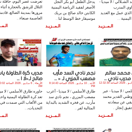
تعرضت عصر اليوم، حافلة ن
الشـلالي / لا ميديا -
يدخل الطفل أبو بكر النجل
التلال للرشق بالحجارة أثناء
وي المدرب
الأصغر لفقيد الرياضة اليمنية
مرورها بمدينة الضالع، قادم
لذي عمل مع العديد
الكابتن خالد صالح بن بريك
العاصمة صنعاء. .
ليمنية . .
موسيقار خط الوسط لنا. .
الـمــ
الـمــزيـد
الـمــزيـد
 محمد سالم
نجم نادي السد مأرب
مدرب كرة الطاولة ياس
مدرب نادي ...
مصعب المزري لـ « ...
صالح لـ«لا ا ...
الأثنين , 11 مـايـو , 2026 الساعة 12:32:30
الأحد , 10 مـايـو , 2026 الساعة 8:14:43
الأربعاء , 6 مـايـو , 6
AM
PM
ي / لا ميديا - عبر
طارق الأسلمي / لا ميديا - أعرب
حاوره:طارق الأسلمي / لا ميد
وطني القدير محمد
مصعب المزري ، نجم نادي سد
تعد كرة الطاولة اليمنية واح
يقي عن سعادته
مأرب، عن فخره الشديد بالبداية
من الألعاب التي صمدت في 
قيق إنجاز. .
المثالية لفر. .
التحديات،. .
الـمــزيـد
الـمــزيـد
الـمــ