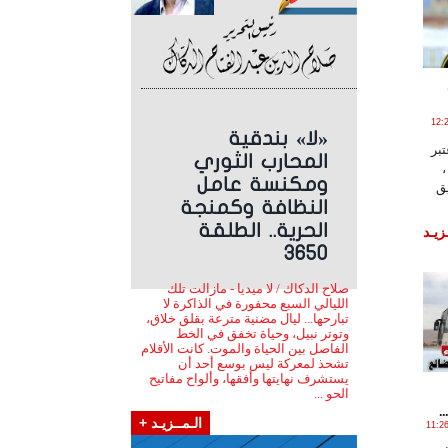
20 الساعة 12:20:26
«لا» بندقية
تبر
المحارب الثوري
ومكنسة عامل
يق
النظافة وكمنجة
الحرية.. الطلقة
زيـد
3650
صلاح الدكاك / لا ميديا - مازالت تلك
الليالي السبع محفورة في الذاكرة لا
تبارحها... ليال مضنية مترعة بقلق خلاق،
وتوتر نبيل، وحياة تخفق في الخط
الفاصل بين الحياة والموت. كانت الأقلام
تشحذ لمعركة ليس بوسع أحد أن
يستشرف نهايتها وأفقها، وألواح مفاتيح
الحو ...
.
الـمــزيـد +
ـو , 2026 الساعة 11:26:43