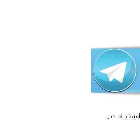
منية جرافيكس