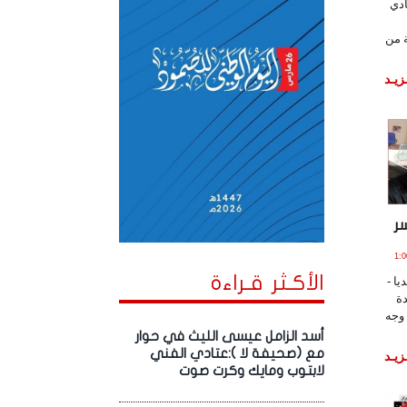
ادي
ة من
زيـد
ر
202 الساعة 1:00:02
الأكـثر قـراءة
يا -
دة
وجه
أسد الزامل عيسى الليث في حوار
مع (صحيفة لا ):عتادي الفني
زيـد
لابتوب ومايك وكرت صوت