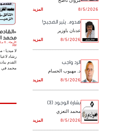
مروان ناصح
أرشيف شهر ديـسـمـبـر ,
8/5/2026
المزيد
أرشيف شهر نـوفـمـبـر ,
هدوءٌ.. يثير الضجيج!
أرشيف شهر ديـسـمـبـر ,
عدنان باوزير
«القادم
محمد الغ
8/5/2026
المزيد
AM
لا ميديا - 
رشاد لاعبا
الرد واجب
القدم بناد
محمد في مر
د. مهيوب الحسام
8/5/2026
المزيد
بشارة الوجود (3)
محمد التعزي
8/5/2026
المزيد