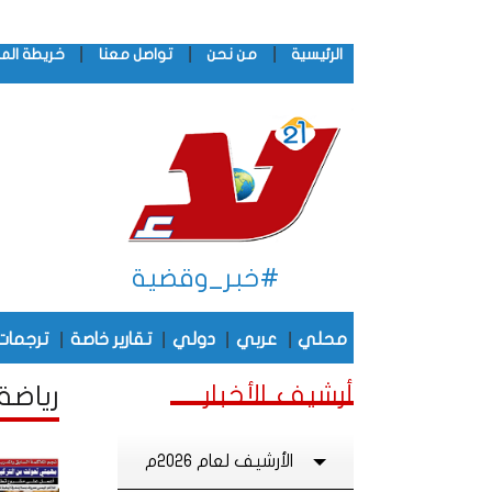
|
|
|
الرئيسية
من نحن
تواصل معنا
خريطة الم
#خبر_وقضية
|
|
|
|
محلي
عربي
دولي
تقارير خاصة
ترجمات
أرشيف الأخبار
رياضة 
الأرشيف لعام 2026م