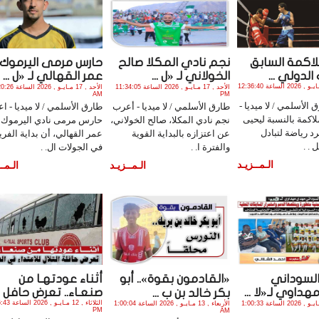
لاكمة السابق
نجم نادي المكلا صالح
حارس مرمى اليرموك
الدولي ...
الخولاني لـ «ل ...
عمر القهالي لـ «ل ...
الأربعاء , 20 مـايـو , 2026 الساعة 12:36:40
الأحد , 17 مـايـو , 2026 الساعة 11:34:05
الأحد , 17 مـايـو , 26
AM
PM
الأسلمي / لا ميديا -
طارق الأسلمي / لا ميديا - أعرب
طارق الأسلمي / لا ميديا - اع
لاكمة بالنسبة ليحيى
نجم نادي المكلا، صالح الخولاني،
حارس مرمى نادي اليرموك ،
د رياضة لتبادل
عن اعتزازه بالبداية القوية
عمر القهالي، أن بداية الفر
 . .
والفترة ا. .
في الجولات ال. .
الـمــزيـد
الـمــزيـد
الـمــ
السوداني
«القادمون بقوة».. أبو
أثناء عودتهـا من
اوي لـ«لا ...
صنعـاء.. تعرض حافل ..
بكر خالد بن ب ...
الثلاثاء , 12 مـاي
الأربعاء , 13 مـايـو , 2026 الساعة 1:00:33
الأربعاء , 13 مـايـو , 2026 الساعة 1:00:04
PM
AM