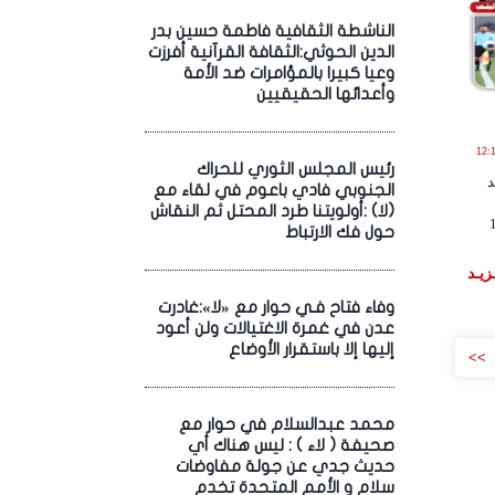
الناشطة الثقافية فاطمة حسين بدر
الدين الحوثي:الثقافة القرآنية أفرزت
وعيا كبيرا بالمؤامرات ضد الأمة
وأعدائها الحقيقيين
20 الساعة 12:19:51
رئيس المجلس الثوري للحراك
د
الجنوبي فادي باعوم في لقاء مع
(لا) :أولويتنا طرد المحتل ثم النقاش
 تحت 17
حول فك الارتباط
زيـد
وفاء فتاح فـي حوار مع «لا»:غادرت
عدن في غمرة الاغتيالات ولن أعود
إليها إلا باستقرار الأوضاع
>>
محمد عبدالسلام في حوار مع
صحيفة ( لاء ) : ليس هناك أي
حديث جدي عن جولة مفاوضات
سلام و الأمم المتحدة تخدم