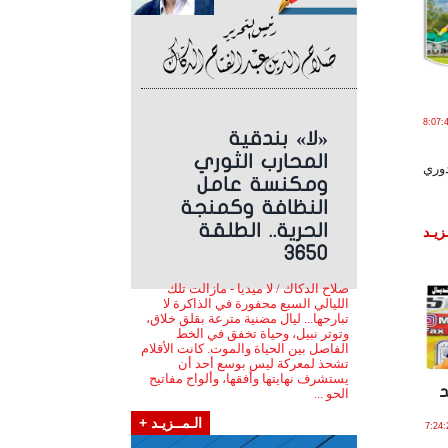
26 يـونـيـو , 2026 الساعة 8:07:45
«لا» بندقية
المحارب الثوري
وري
ومكنسة عامل
النظافة وكمنجة
الحرية.. الطلقة
زيـد
3650
صلاح الدكاك / لا ميديا - مازالت تلك
الليالي السبع محفورة في الذاكرة لا
تبارحها... ليال مضنية مترعة بقلق خلاق،
وتوتر نبيل، وحياة تخفق في الخط
الفاصل بين الحياة والموت. كانت الأقلام
تشحذ لمعركة ليس بوسع أحد أن
يستشرف نهايتها وأفقها، وألواح مفاتيح
د
الحو ...
الـمــزيـد +
 يـونـيـو , 2026 الساعة 7:24:26