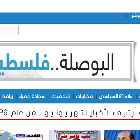
|
وقع
|
|
|
|
|
|
«لا» 21 السياسي
مقـاربات
شخصيات
سجادة حمراء
رياضة
أرشيف الأخبار لشهر يـونـيـو , من عام 2026