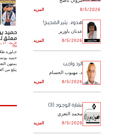
مروان ناصح
أرشيف شهر ديـسـمـبـر ,
8/5/2026
المزيد
أرشيف شهر نـوفـمـبـر ,
هدوءٌ.. يثير الضجيج!
أرشيف شهر ديـسـمـبـر ,
عدنان باوزير
حميد يو
معلق لـ «
8/5/2026
المزيد
PM
حـاوره:طلال
حميد يونس
الرد واجب
يمتهن التع
يبلغ من العمر 
د. مهيوب الحسام
8/5/2026
المزيد
بشارة الوجود (3)
محمد التعزي
8/5/2026
المزيد