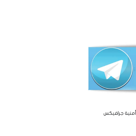
منية جرافيكس