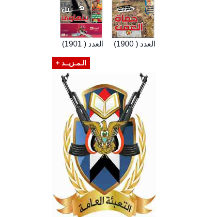
العدد ( 1900)
العدد ( 1901)
الـمـزيــد +