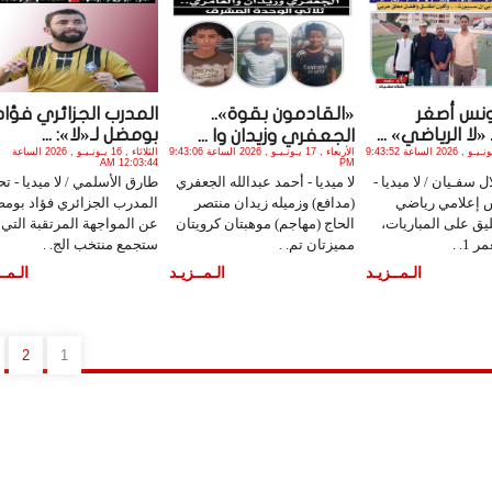
نس أصغر
«القادمون بقوة»..
المدرب الجزائري فؤاد
لا الرياضي» ...
بومضل لـ«لا»: ...
الجعفري وزيدان وا ...
الأربعاء , 17 يـونـيـو , 2026 الساعة 9:43:52
الأربعاء , 17 يـونـيـو , 2026 الساعة 9:43:06
الثلاثاء , 16 يـونـيـو , 2026 الساعة
12:03:44 AM
PM
 سفـيان / لا ميديا -
لا ميديا - أحمد عبدالله الجعفري
طارق الأسلمي / لا ميديا - ت
 إعلامي رياضي
(مدافع) وزميله زيدان منتصر
المدرب الجزائري فؤاد بوم
ليق على المباريات،
الحاج (مهاجم) موهبتان كرويتان
عن المواجهة المرتقبة التي
1. .
مميزتان تم. .
ستجمع منتخب الج. .
الـمــزيـد
الـمــزيـد
الـمــ
2
1