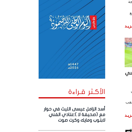
جة
ع
زيـد
نسي
الأكـثر قـراءة
عقب
أسد الزامل عيسى الليث في حوار
مع (صحيفة لا ):عتادي الفني
زيـد
لابتوب ومايك وكرت صوت