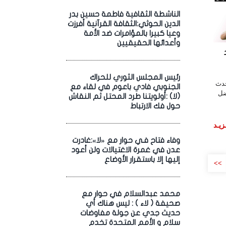
الناشطة الثقافية فاطمة حسين بدر
الدين الحوثي:الثقافة القرآنية أفرزت
وعيا كبيرا بالمؤامرات ضد الأمة
وأعدائها الحقيقيين
رئيس المجلس الثوري للحراك
حدث
الجنوبي فادي باعوم في لقاء مع
ضل
(لا) :أولويتنا طرد المحتل ثم النقاش
حول فك الارتباط
زيـد
وفاء فتاح فـي حوار مع «لا»:غادرت
عدن في غمرة الاغتيالات ولن أعود
إليها إلا باستقرار الأوضاع
>>
محمد عبدالسلام في حوار مع
صحيفة ( لاء ) : ليس هناك أي
حديث جدي عن جولة مفاوضات
سلام و الأمم المتحدة تخدم