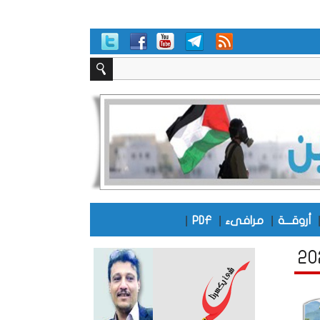
|
|
|
أروقـــة
مرافىء
PDF