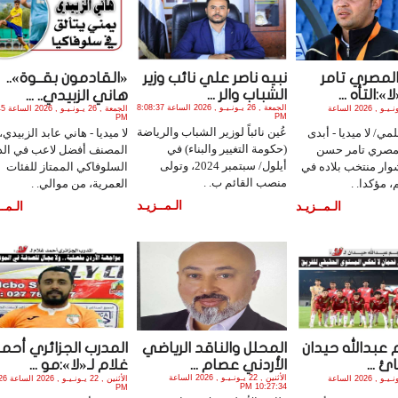
المصري تامر
نبيه ناصر علي نائب وزير
«القادمون بقــوة»..
»:التأه ...
الشباب والر ...
هاني الزبيدي.. ...
الجمعة , 26 يـونـيـو , 2026 الساعة 8:08:37
الأثنين , 29 يـونـيـو , 2026 الساعة
الجمعة , 
PM
PM
عُين نائباً لوزير الشباب والرياضة
ي/ لا ميديا - أبدى
لا ميديا - هاني عابد الزبيدي،
(حكومة التغيير والبناء) في
مصري تامر حسن
المصنف أفضل لاعب في الد
أيلول/ سبتمبر 2024، وتولى
وار منتخب بلاده في
السلوفاكي الممتاز للفئات
منصب القائم ب. .
 مؤكدا. .
العمرية، من موالي. .
الـمــزيـد
الـمــزيـد
الـمــ
 عبدالله حيدان
المحلل والناقد الرياضي
المدرب الجزائري أحم
ائ ...
الأردني عصام ...
غلام لـ«لا»:مو ...
الأثنين , 22 يـونـيـو , 2026 الساعة
الثلاثاء , 23 يـونـيـو , 2026 الساعة
الأثنين , 22
10:27:34 PM
PM