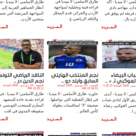
طارق الأسلمي/ لا ميديا في
ي / لا ميديا - أكد
طارق الأسلمي / لا ميديا - تت
قراءة فنية وتحليلية لمواجهة
دان، مهاجم نادي
أنظار الجماهير العربية إلى
الأردن والجزائر، قدم المحلل
 فريقه لم يوفق في
المواجهة المرتقبة التي تجم
والناقد الرياضي ع. .
ه بال. .
منتخبي الأردن. .
الـمــزيـد
الـمــزيـد
الـمــ
اب البيضاء
نجم المنتخب الهايتي
الناقد الرياضي التو
وكبي لـ « ...
السابق وايلد دو ...
نجم الدين در ...
السبت , 20 يـونـيـو , 2026 الساعة
الجمعة , 19 يـونـيـو , 2026 الساعة
الأحد , 21 يـونـيـو , 2026 الساعة 2:32:37
10:20:11 PM
12:34:21 AM
حاوره: طارق الأسلمي / لا ميديا -
طارق الأسلمي/ لا ميديا - في
ي / لا ميديا - أبدى
في إطار التغطية التي تواصلها
قراءة نقدية حادة للمشهد
ق الأول لنادي شباب
صحيفة "لا" لمنافسات بطولة
المتأزم للمنتخب التونسي 
حسن العوكبي، رضاه
كأس العالم . .
سقوطه المدوي في افت. .
ا. .
الـمــزيـد
الـمــ
الـمــزيـد